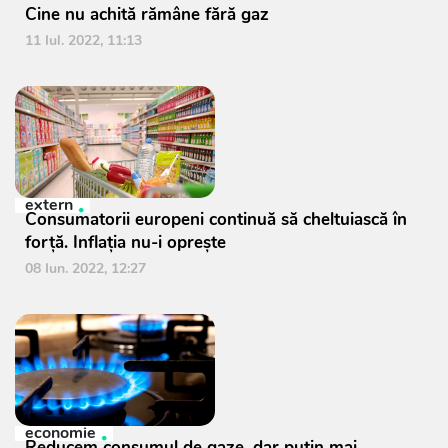
Cine nu achită rămâne fără gaz
11 Iul. 2022, 11:13
extern
Consumatorii europeni continuă să cheltuiască în
forță. Inflația nu-i oprește
08 Iun. 2022, 12:27
economie
Reducem consumul de gaze, dar puțin mai