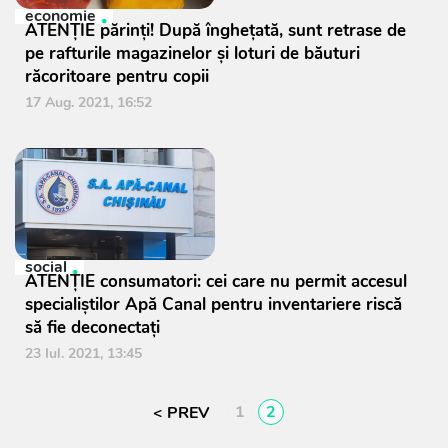
economie
ATENȚIE părinți! După înghețată, sunt retrase de
pe rafturile magazinelor și loturi de băuturi
răcoritoare pentru copii
17 Aug. 2021, 16:52
social
ATENȚIE consumatori: cei care nu permit accesul
specialiștilor Apă Canal pentru inventariere riscă
să fie deconectați
23 Iul. 2021, 13:45
1
2