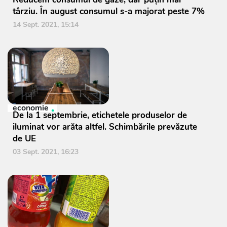
târziu. În august consumul s-a majorat peste 7%
14 Sept. 2021, 15:14
economie
De la 1 septembrie, etichetele produselor de
iluminat vor arăta altfel. Schimbările prevăzute
de UE
03 Sept. 2021, 16:23