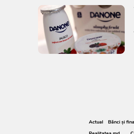
Actual
Bănci şi fin
Realitatea.md
C