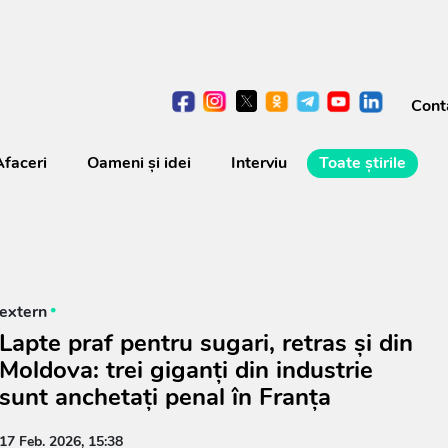
Cont
Afaceri
Oameni şi idei
Interviu
Toate știrile
extern
Lapte praf pentru sugari, retras și din
Moldova: trei giganți din industrie
sunt anchetați penal în Franța
17 Feb. 2026, 15:38