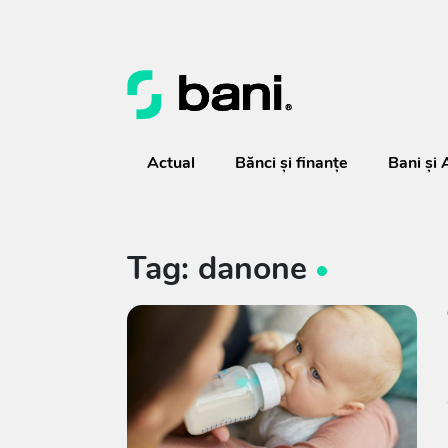
Actual
Bănci şi finanţe
Bani și 
Tag: danone