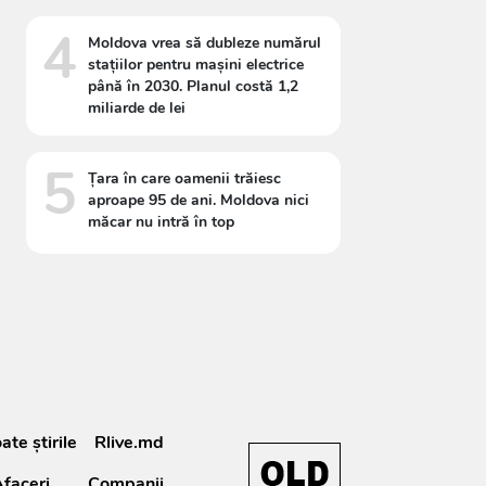
4
Moldova vrea să dubleze numărul
stațiilor pentru mașini electrice
până în 2030. Planul costă 1,2
miliarde de lei
5
Țara în care oamenii trăiesc
aproape 95 de ani. Moldova nici
măcar nu intră în top
ate știrile
Rlive.md
faceri
Companii