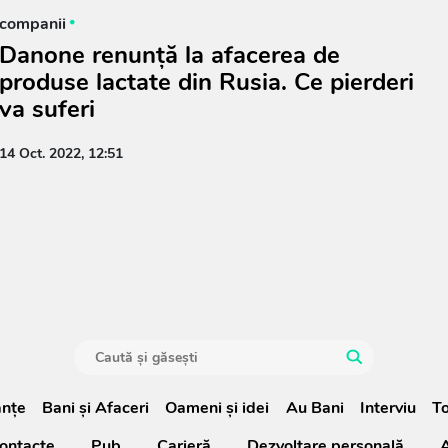
companii
Danone renunță la afacerea de
produse lactate din Rusia. Ce pierderi
va suferi
14 Oct. 2022, 12:51
anţe
Bani și Afaceri
Oameni şi idei
Au Bani
Interviu
To
ontacte
Pub
Carieră
Dezvoltare personală
A