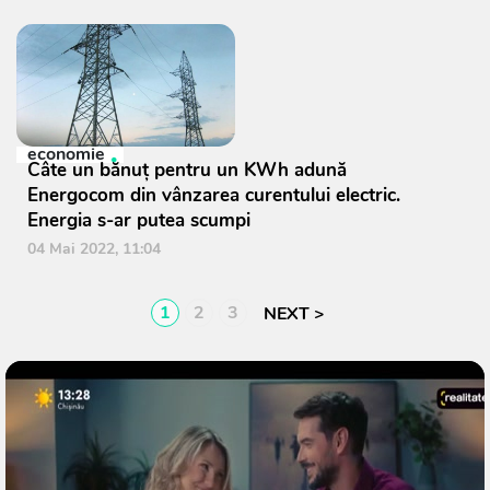
economie
Câte un bănuț pentru un KWh adună
Energocom din vânzarea curentului electric.
Energia s-ar putea scumpi
04 Mai 2022, 11:04
1
2
3