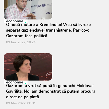
economie
O nouă mutare a Kremlinului! Vrea să livreze
separat gaz enclavei transnistrene. Parlicov:
Gazprom face politică
09 Iun. 2022, 10:24
economie
Gazprom a vrut să pună în genunchi Moldova!
Gavrilița: Noi am demonstrat că putem procura
direct de pe piață
09 Mai 2022, 08:31