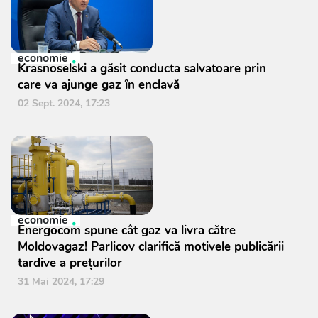
economie
Krasnoselski a găsit conducta salvatoare prin
care va ajunge gaz în enclavă
02 Sept. 2024, 17:23
economie
Energocom spune cât gaz va livra către
Moldovagaz! Parlicov clarifică motivele publicării
tardive a prețurilor
31 Mai 2024, 17:29