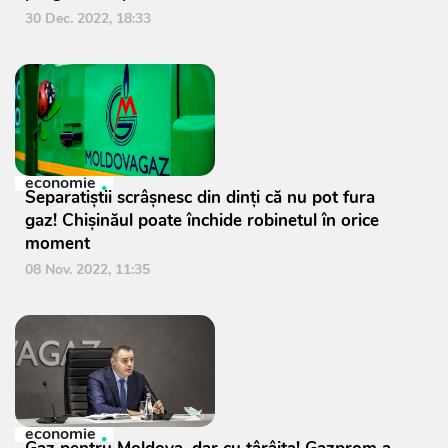
30 Dec. 2022, 18:33
economie
Separatiștii scrâșnesc din dinți că nu pot fura
gaz! Chișinăul poate închide robinetul în orice
moment
08 Nov. 2022, 11:35
economie