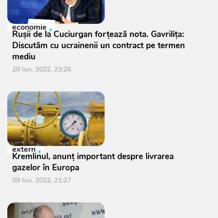
economie
Rușii de la Cuciurgan forțează nota. Gavrilița:
Discutăm cu ucrainenii un contract pe termen
mediu
20 Iun. 2022, 23:26
extern
Kremlinul, anunţ important despre livrarea
gazelor în Europa
09 Iun. 2022, 21:27