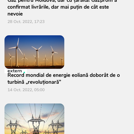
Gaz pentru Moldova, dar cu țârâita! Gazprom a
confirmat livrările, dar mai puțin de cât este
nevoie
28 Oct. 2022, 17:23
extern
Record mondial de energie eoliană doborât de o
turbină „revoluţionară”
14 Oct. 2022, 05:00