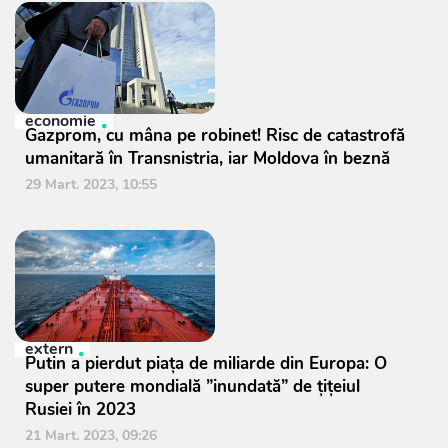
economie
Gazprom, cu mâna pe robinet! Risc de catastrofă
umanitară în Transnistria, iar Moldova în beznă
29 Mart. 2023, 10:55
extern
Putin a pierdut piața de miliarde din Europa: O
super putere mondială ”inundată” de țițeiul
Rusiei în 2023
21 Mart. 2023, 09:26