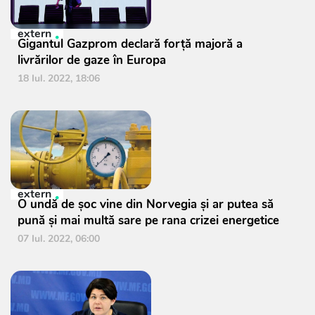
extern
Gigantul Gazprom declară forță majoră a
livrărilor de gaze în Europa
18 Iul. 2022, 18:06
extern
O undă de şoc vine din Norvegia şi ar putea să
pună şi mai multă sare pe rana crizei energetice
07 Iul. 2022, 06:00