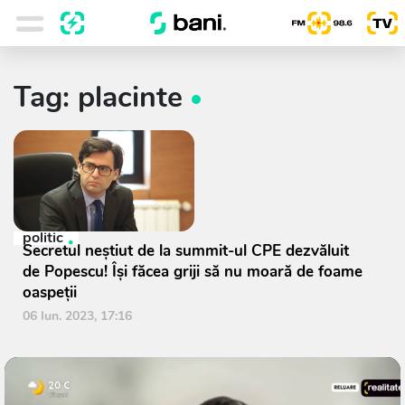
Tag: placinte
politic
Secretul neștiut de la summit-ul CPE dezvăluit
de Popescu! Își făcea griji să nu moară de foame
oaspeții
06 Iun. 2023, 17:16