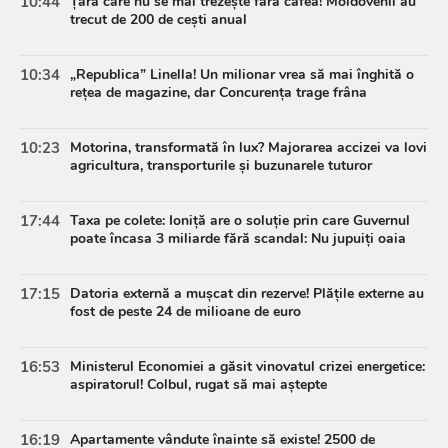
10:44
Țara care nu se mai trezește fără cafea! Moldovenii au
trecut de 200 de cești anual
10:34
„Republica” Linella! Un milionar vrea să mai înghită o
rețea de magazine, dar Concurența trage frâna
10:23
Motorina, transformată în lux? Majorarea accizei va lovi
agricultura, transporturile și buzunarele tuturor
17:44
Taxa pe colete: Ioniță are o soluție prin care Guvernul
poate încasa 3 miliarde fără scandal: Nu jupuiți oaia
17:15
Datoria externă a mușcat din rezerve! Plățile externe au
fost de peste 24 de milioane de euro
16:53
Ministerul Economiei a găsit vinovatul crizei energetice:
aspiratorul! Colbul, rugat să mai aștepte
16:19
Apartamente vândute înainte să existe! 2500 de