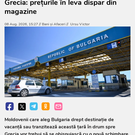
Grecia: prețurile în leva dispar din
magazine
08 Aug. 2026, 15:27 //
Bani și Afaceri
//
Ursu Victor
Moldovenii care aleg Bulgaria drept destinație de
vacanță sau tranzitează această țară în drum spre
Grecia vor trebui să se obișnuiască cu o nouă schimbare.