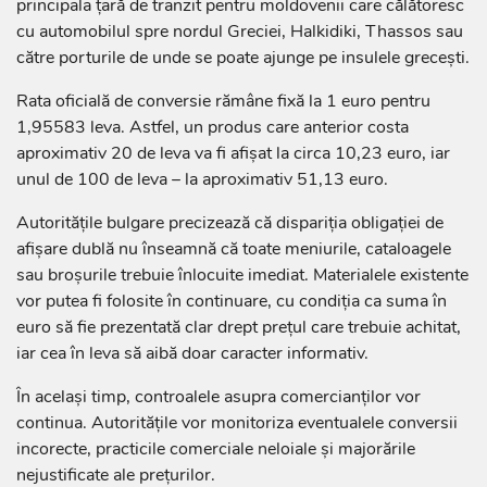
principala țară de tranzit pentru moldovenii care călătoresc
cu automobilul spre nordul Greciei, Halkidiki, Thassos sau
către porturile de unde se poate ajunge pe insulele grecești.
Rata oficială de conversie rămâne fixă la 1 euro pentru
1,95583 leva. Astfel, un produs care anterior costa
aproximativ 20 de leva va fi afișat la circa 10,23 euro, iar
unul de 100 de leva – la aproximativ 51,13 euro.
Autoritățile bulgare precizează că dispariția obligației de
afișare dublă nu înseamnă că toate meniurile, cataloagele
sau broșurile trebuie înlocuite imediat. Materialele existente
vor putea fi folosite în continuare, cu condiția ca suma în
euro să fie prezentată clar drept prețul care trebuie achitat,
iar cea în leva să aibă doar caracter informativ.
În același timp, controalele asupra comercianților vor
continua. Autoritățile vor monitoriza eventualele conversii
incorecte, practicile comerciale neloiale și majorările
nejustificate ale prețurilor.