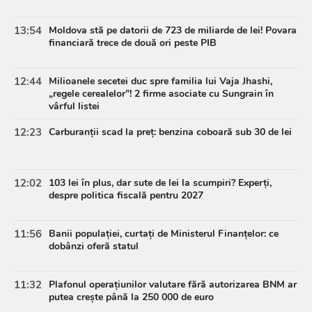
13:54
Moldova stă pe datorii de 723 de miliarde de lei! Povara
financiară trece de două ori peste PIB
12:44
Milioanele secetei duc spre familia lui Vaja Jhashi,
„regele cerealelor”! 2 firme asociate cu Sungrain în
vârful listei
12:23
Carburanții scad la preț: benzina coboară sub 30 de lei
12:02
103 lei în plus, dar sute de lei la scumpiri? Experți,
despre politica fiscală pentru 2027
11:56
Banii populației, curtați de Ministerul Finanțelor: ce
dobânzi oferă statul
11:32
Plafonul operațiunilor valutare fără autorizarea BNM ar
putea crește până la 250 000 de euro