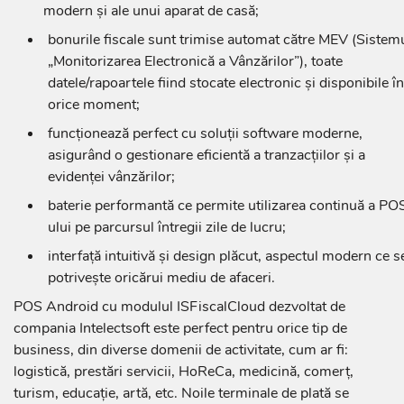
modern și ale unui aparat de casă;
bonurile fiscale sunt trimise automat către MEV (Sistem
„Monitorizarea Electronică a Vânzărilor”), toate
datele/rapoartele fiind stocate electronic și disponibile în
orice moment;
funcționează perfect cu soluții software moderne,
asigurând o gestionare eficientă a tranzacțiilor și a
evidenței vânzărilor;
baterie performantă ce permite utilizarea continuă a PO
ului pe parcursul întregii zile de lucru;
interfață intuitivă și design plăcut, aspectul modern ce s
potrivește oricărui mediu de afaceri.
POS Android cu modulul ISFiscalCloud dezvoltat de
compania Intelectsoft este perfect pentru orice tip de
business, din diverse domenii de activitate, cum ar fi:
logistică, prestări servicii, HoReCa, medicină, comerț,
turism, educație, artă, etc. Noile terminale de plată se