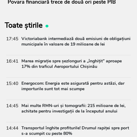
Povara financiară trece de două ori peste PIB
Toate știrile
17:45
Victoriabank intermediază două emisiuni de obligațiuni
municipale în valoare de 19 milioane de lei
16:41
Marea migrație spre șezlonguri a „înghițit” aproape
17% din traficul Aeroportului Chișinău
15:40
Energocom: Energia este asigurată pentru astăzi, dar
importurile sunt tot mai scumpe
14:45
Mai multe RMN-uri și tomografii: 215 milioane de lei,
achitate pentru investigații de la începutul anului
14:44
Transportul înghite profiturile! Drumul rapiței spre port
s-a scumpit cu peste 80%