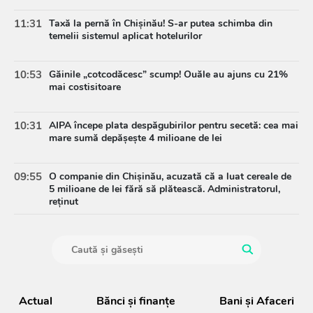
11:31
Taxă la pernă în Chișinău! S-ar putea schimba din
temelii sistemul aplicat hotelurilor
10:53
Găinile „cotcodăcesc” scump! Ouăle au ajuns cu 21%
mai costisitoare
10:31
AIPA începe plata despăgubirilor pentru secetă: cea mai
mare sumă depășește 4 milioane de lei
09:55
O companie din Chișinău, acuzată că a luat cereale de
5 milioane de lei fără să plătească. Administratorul,
reținut
Actual
Bănci şi finanţe
Bani și Afaceri