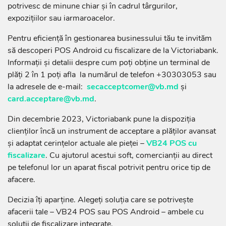
potrivesc de minune chiar și în cadrul târgurilor,
expozițiilor sau iarmaroacelor.
Pentru eficiență în gestionarea businessului tău te invităm
să descoperi POS Android cu fiscalizare de la Victoriabank.
Informații și detalii despre cum poți obține un terminal de
plăți 2 în 1 poți afla la numărul de telefon +30303053 sau
la adresele de e-mail:
secacceptcomer@vb.md
și
card.acceptare@vb.md
.
Din decembrie 2023, Victoriabank pune la dispoziția
clienților încă un instrument de acceptare a plăților avansat
și adaptat cerințelor actuale ale pieței –
VB24 POS cu
fiscalizare
. Cu ajutorul acestui soft, comercianții au direct
pe telefonul lor un aparat fiscal potrivit pentru orice tip de
afacere.
Decizia îți aparține. Alegeți soluția care se potrivește
afacerii tale – VB24 POS sau POS Android – ambele cu
soluții de fiscalizare integrate.