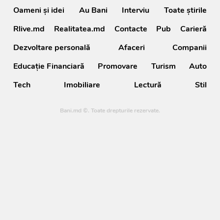
Oameni şi idei
Au Bani
Interviu
Toate știrile
Rlive.md
Realitatea.md
Contacte
Pub
Carieră
Dezvoltare personală
Afaceri
Companii
Educație Financiară
Promovare
Turism
Auto
Tech
Imobiliare
Lectură
Stil
Bani.md ©. Toate drepturile rezervate.