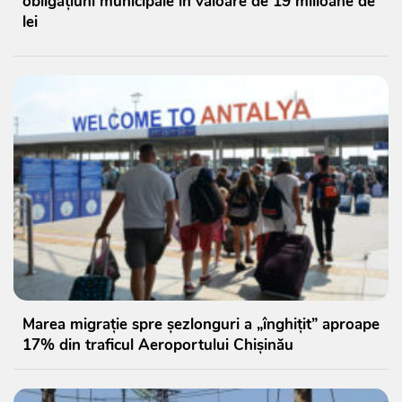
obligațiuni municipale în valoare de 19 milioane de
lei
Marea migrație spre șezlonguri a „înghițit” aproape
17% din traficul Aeroportului Chișinău