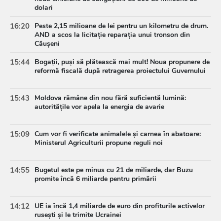
dolari
16:20
Peste 2,15 milioane de lei pentru un kilometru de drum.
AND a scos la licitație reparația unui tronson din
Căușeni
15:44
Bogații, puși să plătească mai mult! Noua propunere de
reformă fiscală după retragerea proiectului Guvernului
15:43
Moldova rămâne din nou fără suficientă lumină:
autoritățile vor apela la energia de avarie
15:09
Cum vor fi verificate animalele și carnea în abatoare:
Ministerul Agriculturii propune reguli noi
14:55
Bugetul este pe minus cu 21 de miliarde, dar Buzu
promite încă 6 miliarde pentru primării
14:12
UE ia încă 1,4 miliarde de euro din profiturile activelor
rusești și le trimite Ucrainei