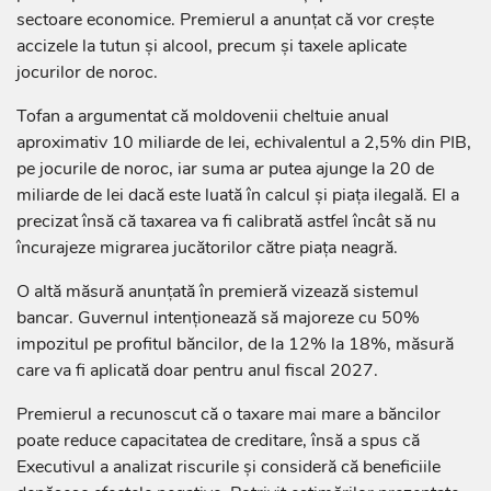
sectoare economice. Premierul a anunțat că vor crește
accizele la tutun și alcool, precum și taxele aplicate
jocurilor de noroc.
Tofan a argumentat că moldovenii cheltuie anual
aproximativ 10 miliarde de lei, echivalentul a 2,5% din PIB,
pe jocurile de noroc, iar suma ar putea ajunge la 20 de
miliarde de lei dacă este luată în calcul și piața ilegală. El a
precizat însă că taxarea va fi calibrată astfel încât să nu
încurajeze migrarea jucătorilor către piața neagră.
O altă măsură anunțată în premieră vizează sistemul
bancar. Guvernul intenționează să majoreze cu 50%
impozitul pe profitul băncilor, de la 12% la 18%, măsură
care va fi aplicată doar pentru anul fiscal 2027.
Premierul a recunoscut că o taxare mai mare a băncilor
poate reduce capacitatea de creditare, însă a spus că
Executivul a analizat riscurile și consideră că beneficiile