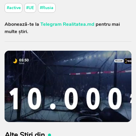
#active
#UE
#Rusia
Abonează-te la
Telegram Realitatea.md
pentru mai
multe știri.
Alte Știri din