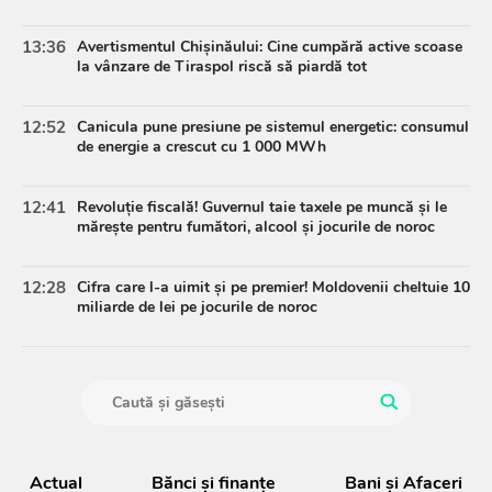
13:36
Avertismentul Chișinăului: Cine cumpără active scoase
la vânzare de Tiraspol riscă să piardă tot
12:52
Canicula pune presiune pe sistemul energetic: consumul
de energie a crescut cu 1 000 MWh
12:41
Revoluție fiscală! Guvernul taie taxele pe muncă și le
mărește pentru fumători, alcool și jocurile de noroc
12:28
Cifra care l-a uimit și pe premier! Moldovenii cheltuie 10
miliarde de lei pe jocurile de noroc
Actual
Bănci şi finanţe
Bani și Afaceri