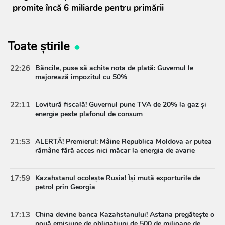
promite încă 6 miliarde pentru primării
Toate știrile
22:26
Băncile, puse să achite nota de plată: Guvernul le
majorează impozitul cu 50%
22:11
Lovitură fiscală! Guvernul pune TVA de 20% la gaz și
energie peste plafonul de consum
21:53
ALERTĂ! Premierul: Mâine Republica Moldova ar putea
rămâne fără acces nici măcar la energia de avarie
17:59
Kazahstanul ocolește Rusia! Își mută exporturile de
petrol prin Georgia
17:13
China devine banca Kazahstanului! Astana pregătește o
nouă emisiune de obligațiuni de 500 de milioane de