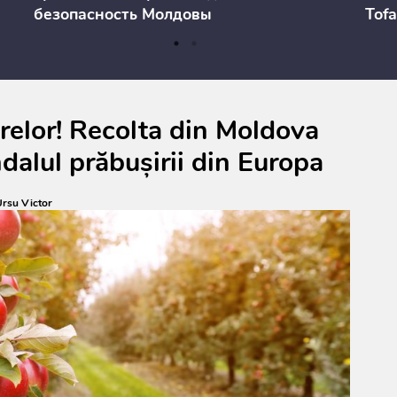
безопасность Молдовы
Tofa
prev
anul
cons
relor! Recolta din Moldova
dalul prăbușirii din Europa
rsu Victor