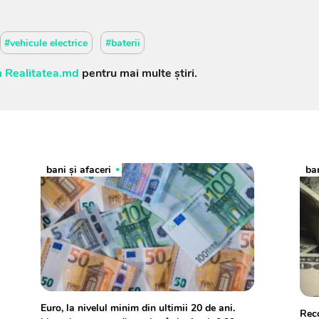
#vehicule electrice
#baterii
 Realitatea.md
pentru mai multe știri.
bani și afaceri
ban
Euro, la nivelul minim din ultimii 20 de ani.
Reco