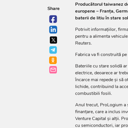
Producătorul taiwanez de
Share
europene – Franţa, German
baterii de litiu în stare s
Potrivit informațiilor, fir
pentru a alimenta vehiculel
Reuters.
Fabrica va fi construită p
Bateriile cu stare solidă a
electrice, deoarece ar treb
încarce mai repede şi să of
lichide, contribuind la acc
combustibili fosili.
Anul trecut, ProLogium a s
finanţare, care a inclus in
Venture Capital şi alţii. 
cu semiconductori, iar pr