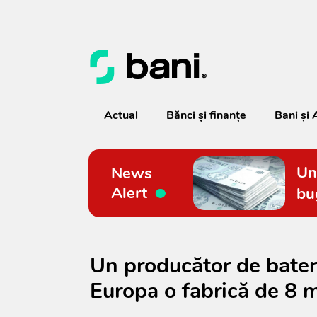
Actual
Bănci şi finanţe
Bani și 
Un
News
Alert
bu
Un producător de bateri
Europa o fabrică de 8 m