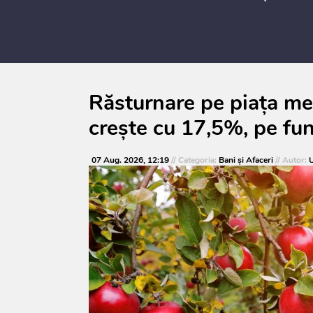
Răsturnare pe piața me
crește cu 17,5%, pe fun
07 Aug. 2026, 12:19
// Categoria:
Bani și Afaceri
// Autor:
U