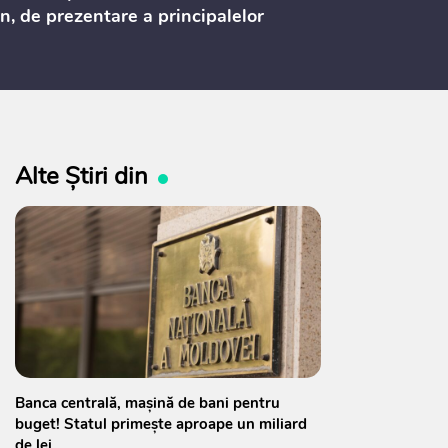
n, de prezentare a principalelor
ederi ale politicii fiscale pentru
 2027, care urmează să fie supusă
ultărilor publice
Alte Știri din
Banca centrală, mașină de bani pentru
buget! Statul primește aproape un miliard
de lei