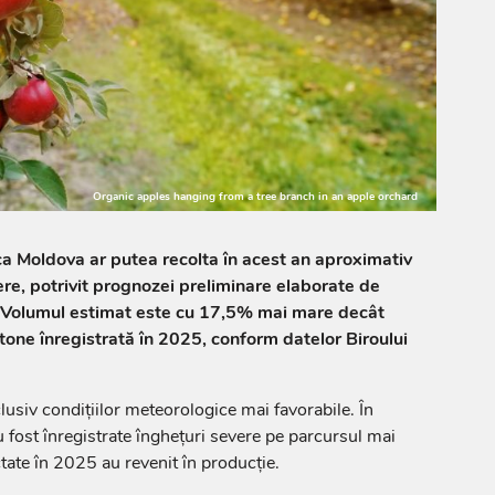
Organic apples hanging from a tree branch in an apple orchard
ca Moldova ar putea recolta în acest an aproximativ
re, potrivit prognozei preliminare elaborate de
. Volumul estimat este cu 17,5% mai mare decât
tone înregistrată în 2025, conform datelor Biroului
lusiv condițiilor meteorologice mai favorabile. În
 fost înregistrate înghețuri severe pe parcursul mai
ectate în 2025 au revenit în producție.