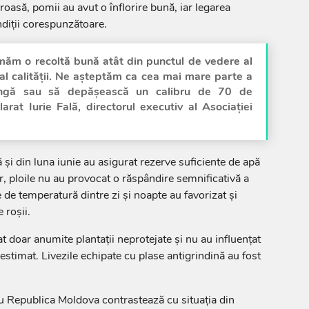
oasă, pomii au avut o înflorire bună, iar legarea
ndiții corespunzătoare.
imăm o recoltă bună atât din punctul de vedere al
 al calității. Ne așteptăm ca cea mai mare parte a
tingă sau să depășească un calibru de 70 de
larat Iurie Fală, directorul executiv al Asociației
ă și din luna iunie au asigurat rezerve suficiente de apă
lor, ploile nu au provocat o răspândire semnificativă a
le de temperatură dintre zi și noapte au favorizat și
 roșii.
at doar anumite plantații neprotejate și nu au influențat
estimat. Livezile echipate cu plase antigrindină au fost
u Republica Moldova contrastează cu situația din