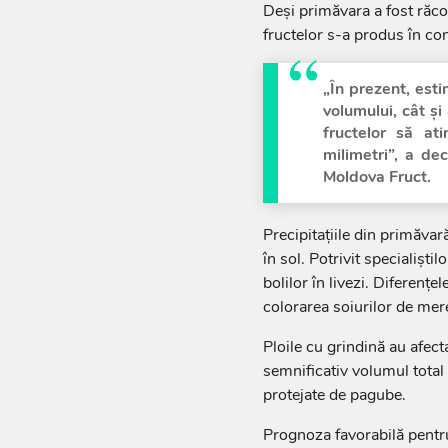
Deși primăvara a fost răcor
fructelor s-a produs în co
„În prezent, est
volumului, cât și
fructelor să a
milimetri”, a dec
Moldova Fruct.
Precipitațiile din primăvar
în sol. Potrivit specialiști
bolilor în livezi. Diferențe
colorarea soiurilor de mere
Ploile cu grindină au afect
semnificativ volumul total 
protejate de pagube.
Prognoza favorabilă pentr