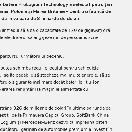
 baterii ProLogium Technology a selectat patru ţări
ia, Polonia şi Marea Britanie – pentru o fabrică de
olidă în valoare de 8 miliarde de dolari.
ma ar trebui să aibă o capacitate de 120 de gigawaţi oră
e electrice şi să angajeze mii de persoane, scrie
e parcursul următorului deceniu.
r putea schimba regulile jocului pentru vehiculele
ui să fie capabile să stocheze mai multă energie, să se
ere o siguranţă mai mare decât bateriile litiu-ion
elerarea renunţării la maşinile alimentate cu
trâns 326 de milioane de dolari în ultima sa rundă de
vestiţii de la Primavera Capital Group, SoftBank China
ProLogium şi Mercedes-Benz dezvoltă împreună baterii
oducătorul german de automobile premium a investit în