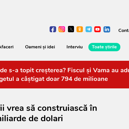
Cont
Afaceri
Oameni şi idei
Interviu
Toate știrile
de s-a topit creșterea? Fiscul și Vama au adu
getul a câștigat doar 794 de milioane
i vrea să construiască în
iliarde de dolari