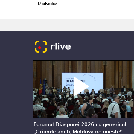
Medvedev
ectul de
Forumul Diasporei 2026 cu genericul
i
„Oriunde am fi, Moldova ne unește!”