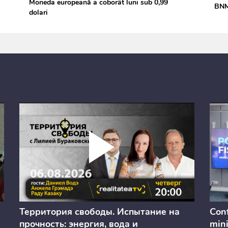
Moneda europeană a coborât luni sub 0,99
BNM 
dolari
Территория свободы. Испытание на
Conf
прочность: энергия, вода и
mini