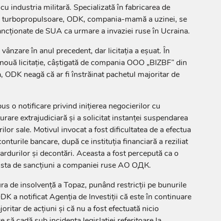
cu industria militară. Specializată în fabricarea de
și turbopropulsoare, ODK, compania-mamă a uzinei, se
sancționate de SUA ca urmare a invaziei ruse în Ucraina.
vânzare în anul precedent, dar licitația a eșuat. În
 nouă licitație, câștigată de compania OOO „BIZBF” din
 ODK neagă că ar fi înstrăinat pachetul majoritar de
s o notificare privind inițierea negocierilor cu
turare extrajudiciară și a solicitat instanței suspendarea
rilor sale. Motivul invocat a fost dificultatea de a efectua
onturile bancare, după ce instituția financiară a reziliat
ardurilor și decontări. Aceasta a fost percepută ca o
 lista de sancțiuni a companiei ruse АО ОДК.
ura de insolvență a Topaz, punând restricții pe bunurile
DK a notificat Agenția de Investiții că este în continuare
oritar de acțiuni și că nu a fost efectuată nicio
re să cadă sub incidența legislației referitoare la