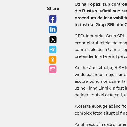
Uzina Topaz, sub control
Share
din Rusia și aflată sub re
procedura de insolvabili
Industrial Grup SRL din C
CPD-Industrial Grup SRL e
proprietarul rețelei de m
comerciale de la Uzina Topa
pretendenți la terenul pe c
Anchetând situația, RISE M
vinde pachetul majoritar de
asupra bunurilor uzinei la 
uzinei, Inna Linnik, a fost 
deținerii dublei cetățenii, 
Această evoluție adâncific
complexitatea situației fina
Anul trecut, în cadrul une