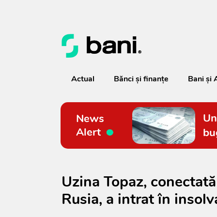
Actual
Bănci şi finanţe
Bani și 
Un
News
Alert
bu
Uzina Topaz, conectată 
Rusia, a intrat în insolv