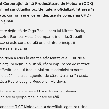
ul Corporației Unită Producătoare de Motoare (ODK)
gimul sancțiunilor occidentale, a oficializat intrarea în
tate, conform unei cereri depuse de compania CPD-
hișinău.
ste deținută de Olga Baciu, sora lui Mircea Baciu,
agazine Bomba. Acestă companie închiriază spații
z și este considerată unul dintre principalii
are se află uzina.
oldova a adus în atenție atât tentativele ODK de a
 acțiuni deținut la uzină, cât și impunerea de restricții
sfârșitul anului trecut. Mai mult, administratoarea
inclusă în lista sancțiunilor de către Ucraina, în ciuda
atât a Rusiei cât și a Republicii Moldova.
ă criza prin care trece Uzina Topaz, subliniind
nciare și geopolitice în care se află.
i anchete RISE Moldova, s-a dezvăluit legătura uzinei