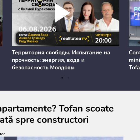
Территория свободы. Испытание на
Conf
прочность: энергия, вода и
mini
безопасность Молдовы
Tofa
prev
anul
cons
a apartamente? Tofan scoate
rată spre constructori
tor