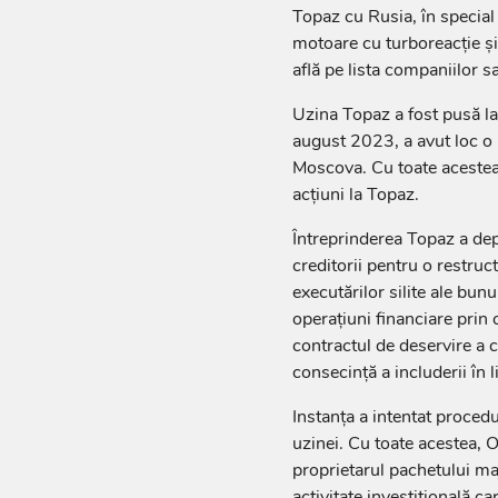
Topaz cu Rusia, în special 
motoare cu turboreacție 
află pe lista companiilor 
Uzina Topaz a fost pusă la 
august 2023, a avut loc o
Moscova. Cu toate acestea,
acțiuni la Topaz.
Întreprinderea Topaz a depu
creditorii pentru o restruc
executărilor silite ale bunu
operațiuni financiare prin c
contractul de deservire a c
consecință a includerii în
Instanța a intentat proced
uzinei. Cu toate acestea, O
proprietarul pachetului maj
activitate investițională ca