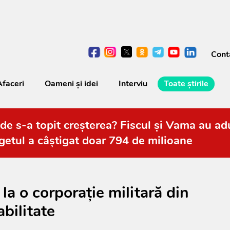
Cont
Afaceri
Oameni şi idei
Interviu
Toate știrile
de s-a topit creșterea? Fiscul și Vama au adu
getul a câștigat doar 794 de milioane
la o corporaţie militară din
abilitate