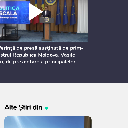
erință de presă susținută de prim-
Ședința Consi
strul Republicii Moldova, Vasile
Procurorilor
n, de prezentare a principalelor
ederi ale politicii fiscale pentru
 2027, care urmează să fie supusă
ultărilor publice
Alte Știri din