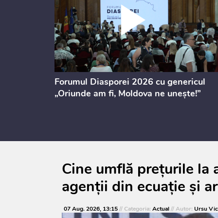
ectul de
Forumul Diasporei 2026 cu genericul
i
„Oriunde am fi, Moldova ne unește!”
Cine umflă prețurile l
agenții din ecuație și a
07 Aug. 2026, 13:15
// Categoria:
Actual
// Autor:
Ursu Vic