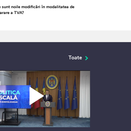
 sunt noile modificări în modalitatea de
arare a TVA?
Toate