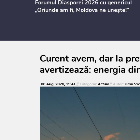
ectul de
Forumul Diasporei 2026 cu genericul
i
„Oriunde am fi, Moldova ne unește!”
Curent avem, dar la pr
avertizează: energia d
08 Aug. 2026, 15:41
// Categoria:
Actual
// Autor:
Ursu Vic