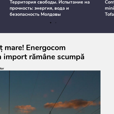
Территория свободы. Испытание на
Conf
прочность: энергия, вода и
mini
безопасность Молдовы
Tofa
prev
anul
cons
eț mare! Energocom
in import rămâne scumpă
tor