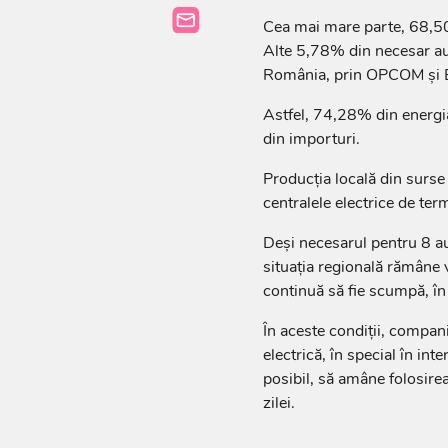
Cea mai mare parte, 68,50%
Alte 5,78% din necesar au
România, prin OPCOM și 
Astfel, 74,28% din energi
din importuri.
Producția locală din surse
centralele electrice de te
Deși necesarul pentru 8 a
situația regională rămâne v
continuă să fie scumpă, în 
În aceste condiții, compan
electrică, în special în in
posibil, să amâne folosire
zilei.