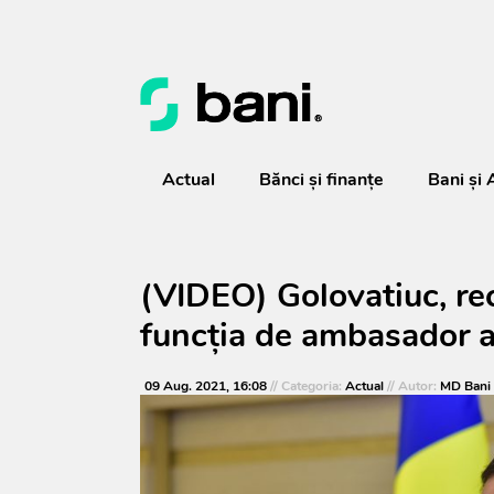
Actual
Bănci şi finanţe
Bani și 
(VIDEO) Golovatiuc, re
funcția de ambasador a
09 Aug. 2021, 16:08
// Categoria:
Actual
// Autor:
MD Bani