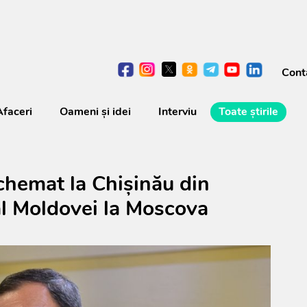
Cont
Afaceri
Oameni şi idei
Interviu
Toate știrile
chemat la Chișinău din
l Moldovei la Moscova