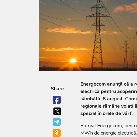
Energocom anunță că a re
Share
electrică pentru acoperir
sâmbătă, 8 august. Compa
regionale rămâne volatilă
special în orele de vârf.
Potrivit Energocom, pentru 
MWh de energie electrică.