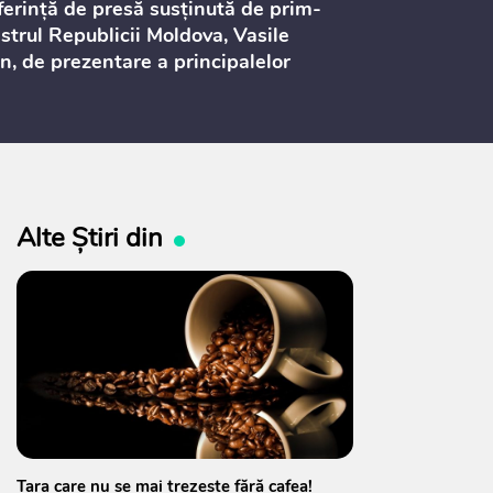
erință de presă susținută de prim-
Ședința Consi
strul Republicii Moldova, Vasile
Procurorilor
n, de prezentare a principalelor
ederi ale politicii fiscale pentru
 2027, care urmează să fie supusă
ultărilor publice
Alte Știri din
Țara care nu se mai trezește fără cafea!