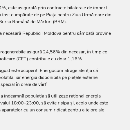
, este asigurată prin contracte bilaterale de import.
 fost cumpărate de pe Piața pentru Ziua Următoare din
Bursa Română de Mărfuri (BRM).
a necesară Republicii Moldova pentru sâmbătă provine
 regenerabile asigură 24,56% din necesar, în timp ce
rmoficare (CET) contribuie cu doar 1,16%.
ugust este acoperit, Energocom atrage atenția că
olatilă, iar energia disponibilă pe piețele externe
special în orele de vârf.
ia îndeamnă populația să utilizeze rațional energia
tervalul 18:00–23:00, să evite risipa și, acolo unde este
a aparatelor cu un consum ridicat pentru alte ore ale