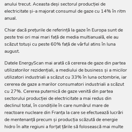
anului trecut. Aceasta deşi sectorul producţiei de
electricitate şi-a majorat consumul de gaze cu 14% în ritm
anual.
Chiar dacă preţurile de referinţă la gaze în Europa sunt de
peste trei ori mai mari faţă de media multianuală, ele au
scăzut totuşi cu peste 60% faţă de vârful atins în luna
august.
Datele EnergyScan mai arată că cererea de gaze din partea
utilizatorilor rezidenţiali, a mediului de business şi a micilor
utilizatori industriali a scăzut cu 33% în luna octombrie, iar
cererea de gaze a marilor consumatori industriali a scăzut
cu 27%. Cererea puternică de gaze venită din partea
sectorului producţiei de electricitate a mai redus din
declinul total, în condiţiile în care numărul mare de
reactoare nucleare din Franţa la care se efectuează lucrări
de mentenanţă precum şi producţia scăzută de energie
hidro în alte regiuni a forţat ţările să folosească mai multe