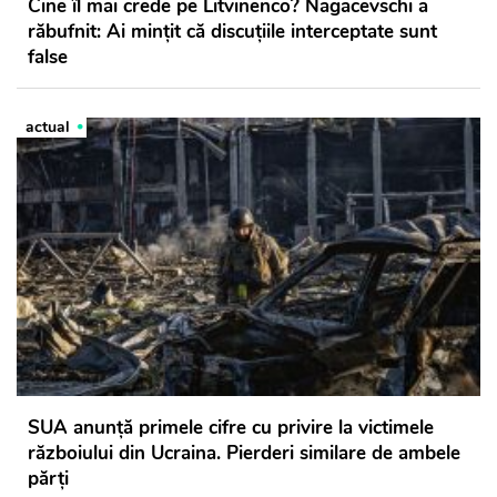
Cine îl mai crede pe Litvinenco? Nagacevschi a
răbufnit: Ai mințit că discuțiile interceptate sunt
false
actual
SUA anunță primele cifre cu privire la victimele
războiului din Ucraina. Pierderi similare de ambele
părți