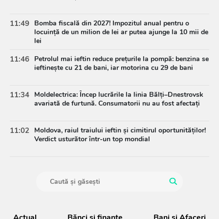
11:49
Bomba fiscală din 2027! Impozitul anual pentru o
locuință de un milion de lei ar putea ajunge la 10 mii de
lei
11:46
Petrolul mai ieftin reduce prețurile la pompă: benzina se
ieftinește cu 21 de bani, iar motorina cu 29 de bani
11:34
Moldelectrica: Încep lucrările la linia Bălți–Dnestrovsk
avariată de furtună. Consumatorii nu au fost afectați
11:02
Moldova, raiul traiului ieftin și cimitirul oportunităților!
Verdict usturător într-un top mondial
Actual
Bănci şi finanţe
Bani și Afaceri