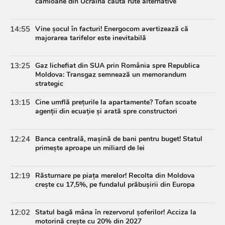
camioane din Ucraina caută rute alternative
14:55
Vine șocul în facturi! Energocom avertizează că
majorarea tarifelor este inevitabilă
13:25
Gaz lichefiat din SUA prin România spre Republica
Moldova: Transgaz semnează un memorandum
strategic
13:15
Cine umflă prețurile la apartamente? Tofan scoate
agenții din ecuație și arată spre constructori
12:24
Banca centrală, mașină de bani pentru buget! Statul
primește aproape un miliard de lei
12:19
Răsturnare pe piața merelor! Recolta din Moldova
crește cu 17,5%, pe fundalul prăbușirii din Europa
12:02
Statul bagă mâna în rezervorul șoferilor! Acciza la
motorină crește cu 20% din 2027