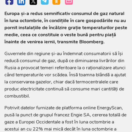
Europa şi-a redus semnificativ consumul de gaz natural
în luna octombrie, în condiţiile în care gospodăriile nu au
pornit instalaţiile de încălzire graţie temperaturilor peste
medie, ceea ce constituie o veste bună pentru piaţă
înainte de venirea iernii, transmite Bloomberg.
Guvernele din regiune şi-au îndemnat consumatorii să îşi
reducă consumul de gaz, după ce diminuarea livrărilor din
Rusia a provocat temeri referitoare la o raţionalizare atunci
când temperaturile vor scădea. Însă toamna blândă a ajutat
la conservarea gazelor, chiar dacă termocentralele care
produc electricitate continuă să consume mari cantităţi de
combustibil.
Potrivit datelor furnizate de platforma online EnergyScan,
pusă la punct de grupul francez Engie SA, cererea totală de
gaze a Europei Occidentale a fost în luna octombrie a
acestui an cu 22% mai mică decât în luna octombrie a