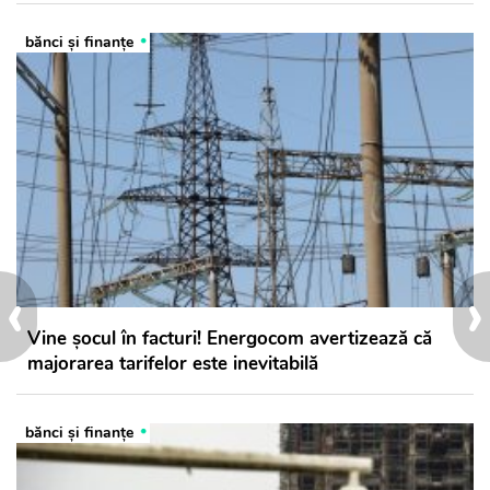
bănci şi finanţe
‹
›
Vine șocul în facturi! Energocom avertizează că
majorarea tarifelor este inevitabilă
bănci şi finanţe