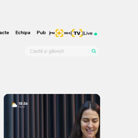
acte
Echipa
Pub
|
|
|
Live