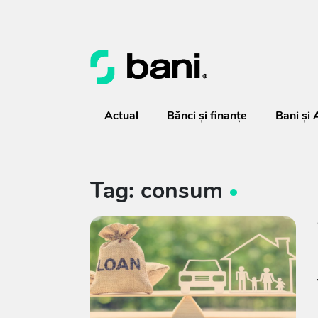
Actual
Bănci şi finanţe
Bani și 
Tag: consum