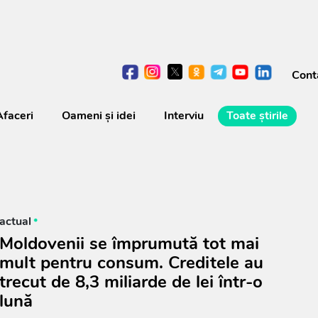
Cont
Afaceri
Oameni şi idei
Interviu
Toate știrile
actual
Moldovenii se împrumută tot mai
mult pentru consum. Creditele au
trecut de 8,3 miliarde de lei într-o
lună