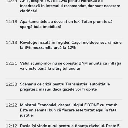
14:29
APIT, despre TVA de 12% pentru HoReCa: Se
încadrează în intervalul recomandat, dar sunt necesare
clarificări
14:18
Apartamentele au devenit un lux! Tofan promite să
spargă bula imobiliară
14:13
Revoluție fiscală în frigider! Cașul moldovenesc rămâne
la 8%, mozzarella urcă la 12%
12:31
Valul scumpirilor nu se oprește! BNM anunță că inflația
va crește până la sfârșitul anului
12:30
Scenariu de criză pentru Transnistria: autoritățile
pregătesc măsuri dacă gazele vor fi oprite
12:22
Ministrul Economiei, despre litigiul FLYONE cu statul:
Este un semnal bun că fiecare este tratat egal în fața
justiției
12:12
Rusia își vinde aurul pentru a finanța războiul. Peste 5