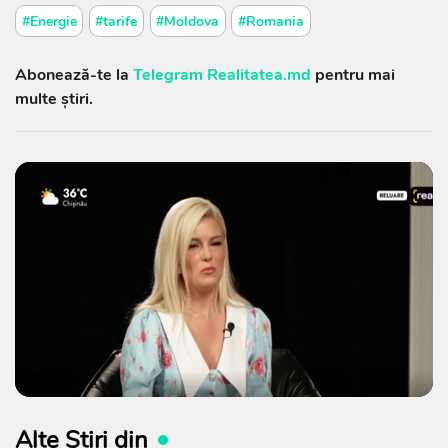
#Energie
#tarife
#Moldova
#Romania
Abonează-te la
Telegram Realitatea.md
pentru mai
multe știri.
Alte Știri din