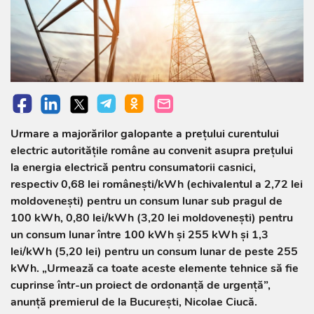
Urmare a majorărilor galopante a prețului curentului
electric autoritățile române au convenit asupra preţului
la energia electrică pentru consumatorii casnici,
respectiv 0,68 lei românești/kWh (echivalentul a 2,72 lei
moldovenești) pentru un consum lunar sub pragul de
100 kWh, 0,80 lei/kWh (3,20 lei moldovenești) pentru
un consum lunar între 100 kWh şi 255 kWh şi 1,3
lei/kWh (5,20 lei) pentru un consum lunar de peste 255
kWh. „Urmează ca toate aceste elemente tehnice să fie
cuprinse într-un proiect de ordonanţă de urgenţă”,
anunță premierul de la București, Nicolae Ciucă.