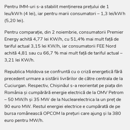
Pentru IMM-uri s-a stabilit menţinerea preţului de 1
leu/kWh (4 lei), iar pentru marii consumatori – 1,3 lei/kWh
(5,20 lei).
Pentru comparație, din 2 noiembrie, consumatorii Premier
Energy achită 4,77 lei KW/h, cu 51,4% mai mult față de
tariful actual 3,15 lei KW/h, iar consumatorii FEE Nord
achită 4,81 sau cu 66,7 % mai mult față de tariful actual –
3,21 lei KW/h.
Republica Moldova se confruntă cu o criză energetică fără
precedent urmare a sistării livrărilor de către centrala de la
Cuciurgan. Respectiv, Chișinăul s-a reorientat pe piața din
România și cumpărără energie electrică de la OMV Petrom
– 50 MW/h și 35 MW de la Nuclearelectrica la un preț de
90 euro MW. Restul energiei electrice e cumpărată de pe
bursa românească OPCOM la prețuri care ajung și la 380
euro pentru MW/h.