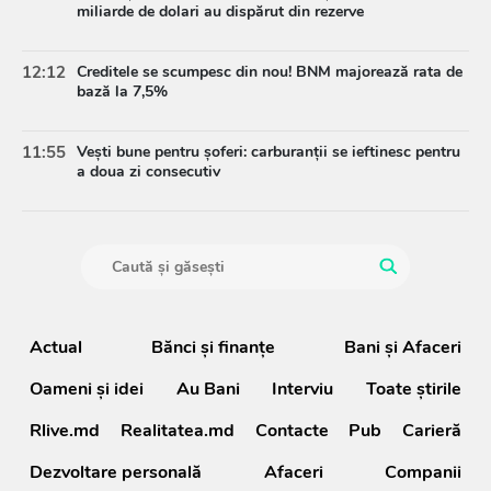
miliarde de dolari au dispărut din rezerve
12:12
Creditele se scumpesc din nou! BNM majorează rata de
bază la 7,5%
11:55
Vești bune pentru șoferi: carburanții se ieftinesc pentru
a doua zi consecutiv
Actual
Bănci şi finanţe
Bani și Afaceri
Oameni şi idei
Au Bani
Interviu
Toate știrile
Rlive.md
Realitatea.md
Contacte
Pub
Carieră
Dezvoltare personală
Afaceri
Companii