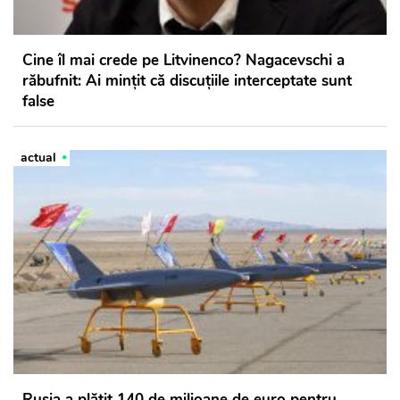
Cine îl mai crede pe Litvinenco? Nagacevschi a
răbufnit: Ai mințit că discuțiile interceptate sunt
false
actual
Rusia a plătit 140 de milioane de euro pentru