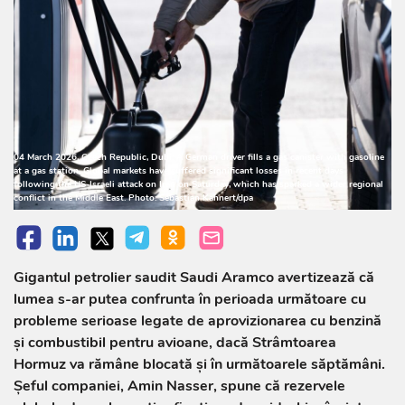
04 March 2026, Czech Republic, Dubi: A German driver fills a gas canister with gasoline
at a gas station. Global markets have suffered significant losses in recent days
following the US-Israeli attack on Iran on Saturday, which has sparked a wider regional
conflict in the Middle East. Photo: Sebastian Kahnert/dpa
Gigantul petrolier saudit Saudi Aramco avertizează că
lumea s-ar putea confrunta în perioada următoare cu
probleme serioase legate de aprovizionarea cu benzină
și combustibil pentru avioane, dacă Strâmtoarea
Hormuz va rămâne blocată și în următoarele săptămâni.
Șeful companiei, Amin Nasser, spune că rezervele