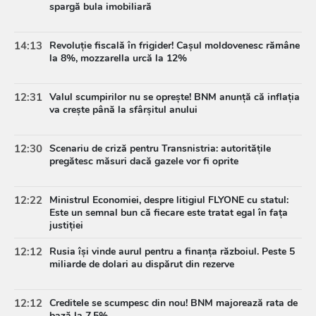
spargă bula imobiliară
14:13
Revoluție fiscală în frigider! Cașul moldovenesc rămâne
la 8%, mozzarella urcă la 12%
12:31
Valul scumpirilor nu se oprește! BNM anunță că inflația
va crește până la sfârșitul anului
12:30
Scenariu de criză pentru Transnistria: autoritățile
pregătesc măsuri dacă gazele vor fi oprite
12:22
Ministrul Economiei, despre litigiul FLYONE cu statul:
Este un semnal bun că fiecare este tratat egal în fața
justiției
12:12
Rusia își vinde aurul pentru a finanța războiul. Peste 5
miliarde de dolari au dispărut din rezerve
12:12
Creditele se scumpesc din nou! BNM majorează rata de
bază la 7,5%