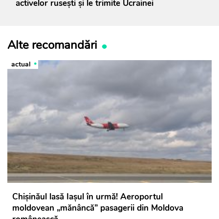
activelor rusești și le trimite Ucrainei
Alte recomandări
actual
Chișinăul lasă Iașul în urmă! Aeroportul
moldovean „mănâncă” pasagerii din Moldova