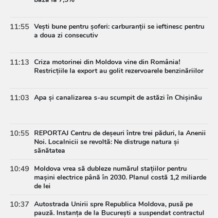
11:55
Vești bune pentru șoferi: carburanții se ieftinesc pentru
a doua zi consecutiv
11:13
Criza motorinei din Moldova vine din România!
Restricțiile la export au golit rezervoarele benzinăriilor
11:03
Apa și canalizarea s-au scumpit de astăzi în Chișinău
10:55
REPORTAJ Centru de deșeuri între trei păduri, la Anenii
Noi. Localnicii se revoltă: Ne distruge natura și
sănătatea
10:49
Moldova vrea să dubleze numărul stațiilor pentru
mașini electrice până în 2030. Planul costă 1,2 miliarde
de lei
10:37
Autostrada Unirii spre Republica Moldova, pusă pe
pauză. Instanța de la București a suspendat contractul