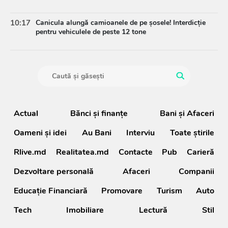
10:17
Canicula alungă camioanele de pe șosele! Interdicție
pentru vehiculele de peste 12 tone
Actual
Bănci şi finanţe
Bani și Afaceri
Oameni şi idei
Au Bani
Interviu
Toate știrile
Rlive.md
Realitatea.md
Contacte
Pub
Carieră
Dezvoltare personală
Afaceri
Companii
Educație Financiară
Promovare
Turism
Auto
Tech
Imobiliare
Lectură
Stil