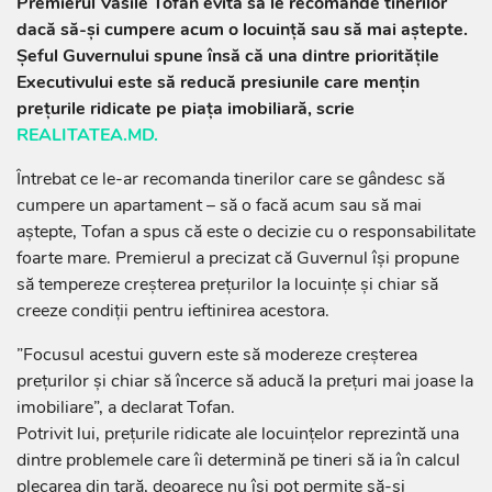
Premierul Vasile Tofan evită să le recomande tinerilor
dacă să-și cumpere acum o locuință sau să mai aștepte.
Șeful Guvernului spune însă că una dintre prioritățile
Executivului este să reducă presiunile care mențin
prețurile ridicate pe piața imobiliară, scrie
REALITATEA.MD.
Întrebat ce le-ar recomanda tinerilor care se gândesc să
cumpere un apartament – să o facă acum sau să mai
aștepte, Tofan a spus că este o decizie cu o responsabilitate
foarte mare. Premierul a precizat că Guvernul își propune
să tempereze creșterea prețurilor la locuințe și chiar să
creeze condiții pentru ieftinirea acestora.
”Focusul acestui guvern este să modereze creșterea
prețurilor și chiar să încerce să aducă la prețuri mai joase la
imobiliare”, a declarat Tofan.
Potrivit lui, prețurile ridicate ale locuințelor reprezintă una
dintre problemele care îi determină pe tineri să ia în calcul
plecarea din țară, deoarece nu își pot permite să-și