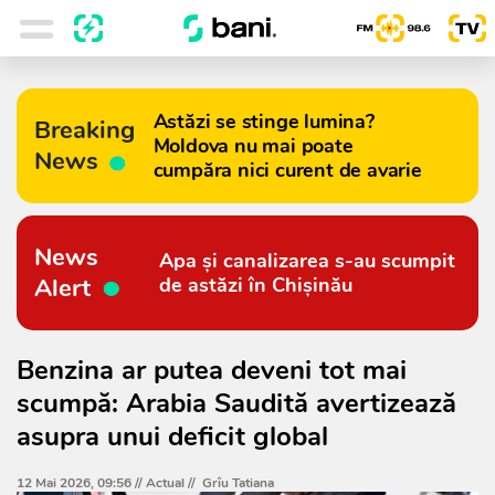
Astăzi se stinge lumina?
Breaking
Moldova nu mai poate
News
cumpăra nici curent de avarie
News
Apa și canalizarea s-au scumpit
Alert
de astăzi în Chișinău
Benzina ar putea deveni tot mai
scumpă: Arabia Saudită avertizează
asupra unui deficit global
12 Mai 2026, 09:56 //
Actual
//
Grîu Tatiana