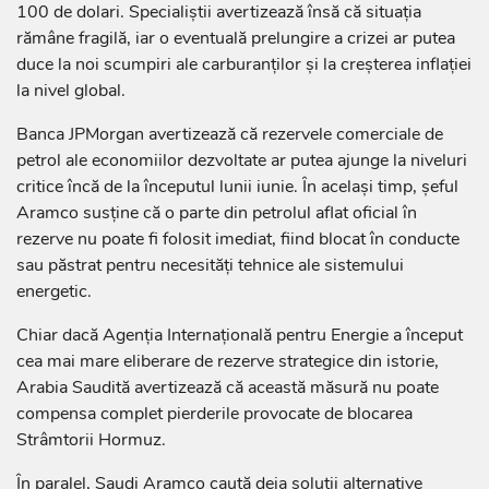
100 de dolari. Specialiștii avertizează însă că situația
rămâne fragilă, iar o eventuală prelungire a crizei ar putea
duce la noi scumpiri ale carburanților și la creșterea inflației
la nivel global.
Banca JPMorgan avertizează că rezervele comerciale de
petrol ale economiilor dezvoltate ar putea ajunge la niveluri
critice încă de la începutul lunii iunie. În același timp, șeful
Aramco susține că o parte din petrolul aflat oficial în
rezerve nu poate fi folosit imediat, fiind blocat în conducte
sau păstrat pentru necesități tehnice ale sistemului
energetic.
Chiar dacă Agenția Internațională pentru Energie a început
cea mai mare eliberare de rezerve strategice din istorie,
Arabia Saudită avertizează că această măsură nu poate
compensa complet pierderile provocate de blocarea
Strâmtorii Hormuz.
În paralel, Saudi Aramco caută deja soluții alternative