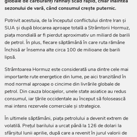
globale de carburanți rafinați scad rapid, chiar înaintea
sezonului de vară, când consumul crește puternic.
Potrivit acestuia, de la începutul conflictului dintre Iran și
SUA și după blocarea aproape totală a Strâmtorii Hormuz,
piața mondială ar fi pierdut aproximativ un miliard de barili
de petrol. În plus, fiecare săptămână în care ruta rămâne
închisă ar însemna alte circa 100 de milioane de barili
lipsă.
Strâmtoarea Hormuz este considerată una dintre cele mai
importante rute energetice din lume, pe aici tranzitând în
mod normal aproape o cincime din livrările globale de
petrol. Din cauza blocajelor, unele state asiatice au redus
consumul, iar țările occidentale au început să folosească
mai intens rezervele comerciale și strategice.
În ultimele săptămâni, piața petrolului a devenit extrem de
volatilă. Prețul barilului a urcat până la 126 de dolari la
sfârșitul lunii aprilie, după care a revenit în jurul valorii de