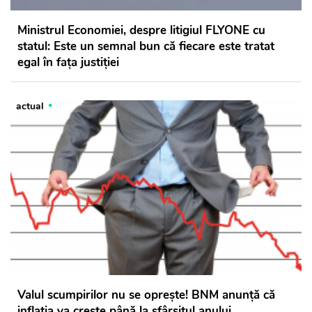
Ministrul Economiei, despre litigiul FLYONE cu
statul: Este un semnal bun că fiecare este tratat
egal în fața justiției
actual
Valul scumpirilor nu se oprește! BNM anunță că
inflația va crește până la sfârșitul anului