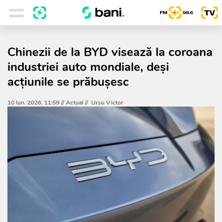
Chinezii de la BYD visează la coroana
industriei auto mondiale, deși
acțiunile se prăbușesc
10 Iun. 2026, 11:59 //
Actual
//
Ursu Victor