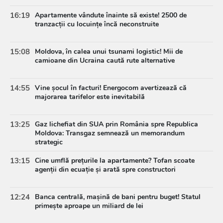
16:19
Apartamente vândute înainte să existe! 2500 de
tranzacții cu locuințe încă neconstruite
15:08
Moldova, în calea unui tsunami logistic! Mii de
camioane din Ucraina caută rute alternative
14:55
Vine șocul în facturi! Energocom avertizează că
majorarea tarifelor este inevitabilă
13:25
Gaz lichefiat din SUA prin România spre Republica
Moldova: Transgaz semnează un memorandum
strategic
13:15
Cine umflă prețurile la apartamente? Tofan scoate
agenții din ecuație și arată spre constructori
12:24
Banca centrală, mașină de bani pentru buget! Statul
primește aproape un miliard de lei