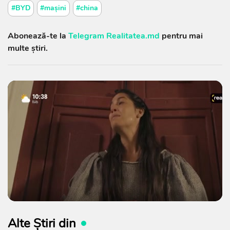
#BYD
#mașini
#china
Abonează-te la
Telegram Realitatea.md
pentru mai
multe știri.
Alte Știri din