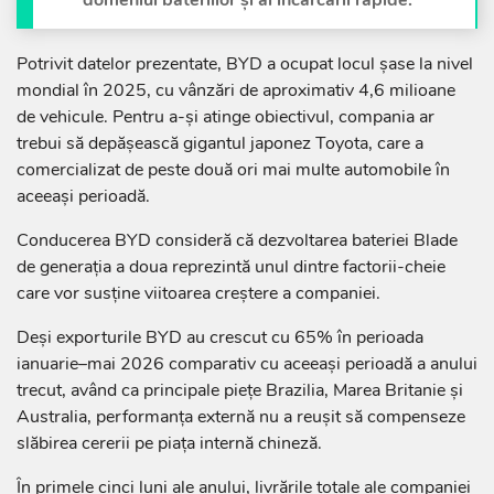
domeniul bateriilor și al încărcării rapide.
Potrivit datelor prezentate, BYD a ocupat locul șase la nivel
mondial în 2025, cu vânzări de aproximativ 4,6 milioane
de vehicule. Pentru a-și atinge obiectivul, compania ar
trebui să depășească gigantul japonez Toyota, care a
comercializat de peste două ori mai multe automobile în
aceeași perioadă.
Conducerea BYD consideră că dezvoltarea bateriei Blade
de generația a doua reprezintă unul dintre factorii-cheie
care vor susține viitoarea creștere a companiei.
Deși exporturile BYD au crescut cu 65% în perioada
ianuarie–mai 2026 comparativ cu aceeași perioadă a anului
trecut, având ca principale piețe Brazilia, Marea Britanie și
Australia, performanța externă nu a reușit să compenseze
slăbirea cererii pe piața internă chineză.
În primele cinci luni ale anului, livrările totale ale companiei