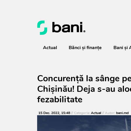
Actual
Bănci şi finanţe
Bani și 
Concurență la sânge pe
Chișinău! Deja s-au alo
fezabilitate
15 Dec. 2022, 15:48
// Categoria:
Actual
// Autor:
bani.md