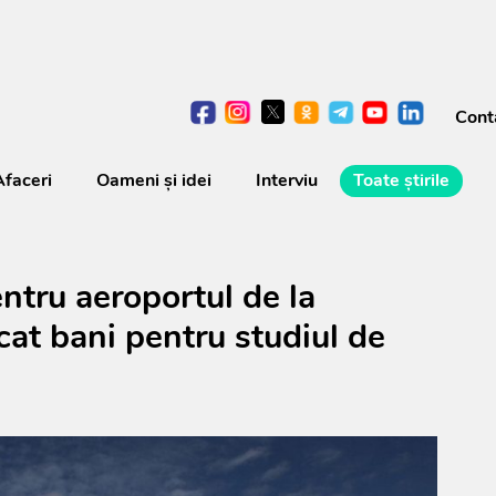
Cont
Afaceri
Oameni şi idei
Interviu
Toate știrile
ntru aeroportul de la
cat bani pentru studiul de