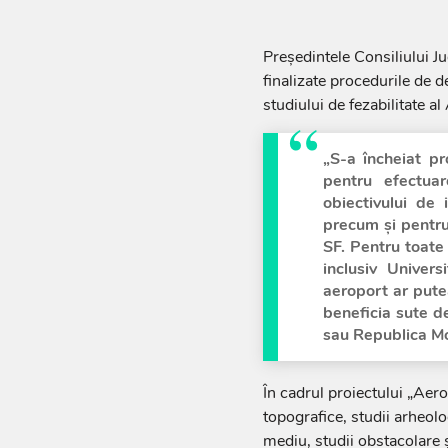
Preşedintele Consiliului J
finalizate procedurile de 
studiului de fezabilitate al
„S-a încheiat p
pentru efectuar
obiectivului de 
precum şi pentru
SF. Pentru toate
inclusiv Univer
aeroport ar pute
beneficia sute d
sau Republica Mo
În cadrul proiectului „Aero
topografice, studii arheolo
mediu, studii obstacolare ş