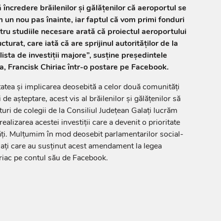
încredere brăilenilor şi gălăţenilor că aeroportul se
m un nou pas înainte, iar faptul că vom primi fonduri
tru studiile necesare arată că proiectul aeroportului
cturat, care iată că are sprijinul autorităţilor de la
lista de investiţii majore”, susține preşedintele
la, Francisk Chiriac într-o postare pe Facebook.
tatea şi implicarea deosebită a celor două comunităţi
de aşteptare, acest vis al brăilenilor şi gălăţenilor să
ături de colegii de la Consiliul Judeţean Galaţi lucrăm
ealizarea acestei investiţii care a devenit o prioritate
ţi. Mulţumim în mod deosebit parlamentarilor social-
laţi care au susţinut acest amendament la legea
iriac pe contul său de Facebook.