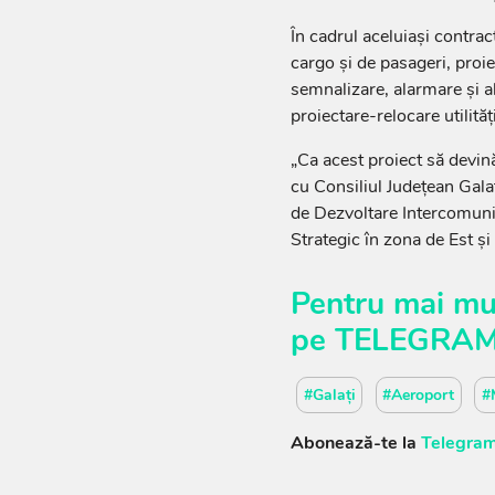
În cadrul aceluiaşi contract
cargo şi de pasageri, proie
semnalizare, alarmare şi ale
proiectare-relocare utilităţi
„Ca acest proiect să devin
cu Consiliul Judeţean Gala
de Dezvoltare Intercomunit
Strategic în zona de Est şi
Pentru mai mul
pe
TELEGRA
#Galați
#Aeroport
#
Abonează-te la
Telegram