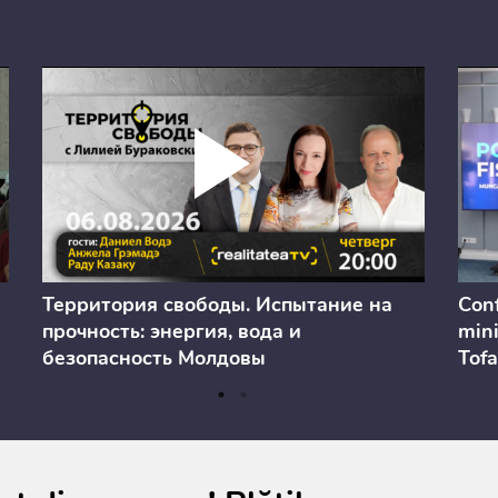
Территория свободы. Испытание на
Conf
прочность: энергия, вода и
mini
безопасность Молдовы
Tofa
prev
anul
cons