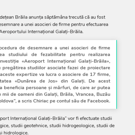
udeţean Brăila anunţa săptămâna trecută că au fost
desemnare a unei asocieri de firme pentru efectuarea
 Aeroportului Internaţional Galaţi-Brăila.
rocedura de desemnare a unei asocieri de firme
ea studiului de fezabilitate pentru realizarea
investiţie «Aeroport Internaţional Galaţi-Brăila»,
 pregătirea studiilor asociate fazei de proiectare
 aceste expertize va lucra o asociere de 17 firme,
sitatea «Dunărea de Jos» din Galaţi. De acest
a beneficia persoane şi mărfuri, de care ar putea
e mii de oameni din Galaţi, Brăila, Vrancea, Buzău
ldova”, a scris Chiriac pe contul său de Facebook.
port Internaţional Galaţi-Brăila” vor fi efectuate studii
gice, studii geotehnice, studii hidrogeologice, studii de
i hidrologice.