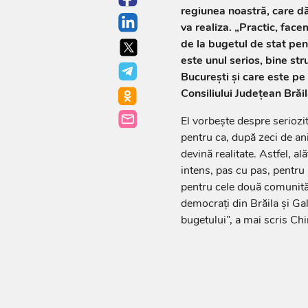
regiunea noastră, care dă 
va realiza. „Practic, face
de la bugetul de stat pen
este unul serios, bine stru
Bucureşti şi care este pe 
Consiliului Judeţean Brăi
El vorbește despre seriozi
pentru ca, după zeci de ani 
devină realitate. Astfel, al
intens, pas cu pas, pentru r
pentru cele două comunită
democraţi din Brăila şi Ga
bugetului”, a mai scris Ch