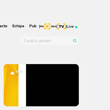
acte
Echipa
Pub
|
|
|
Live