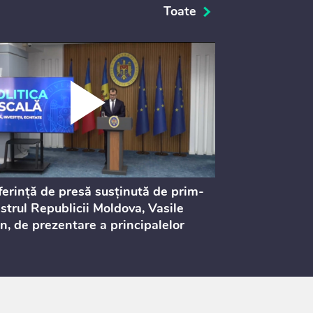
Toate
erință de presă susținută de prim-
Ședința Consi
strul Republicii Moldova, Vasile
Procurorilor
n, de prezentare a principalelor
ederi ale politicii fiscale pentru
 2027, care urmează să fie supusă
ultărilor publice