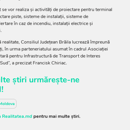
 se vor realiza şi activităţi de proiectare pentru terminal
ctare piste, sisteme de instalaţii, sisteme de
rtare în caz de incendiu, instalaţii electrice şi
.
ă realitate, Consiliul Judeţean Brăila lucrează împreună
ţi, în urma parteneriatului asumat în cadrul Asociaţiei
ară pentru Infrastructură de Transport de Interes
 Sud”, a precizat Francisk Chiriac.
te știri urmărește-ne
M
!
Moldova
 Realitatea.md
pentru mai multe știri.