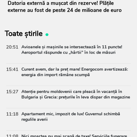
Datoria externă a mușcat din rezerve! Plățile
externe au fost de peste 24 de milioane de euro
Toate știrile
20:51
Avioanele și mașinile se intersectează în 11 puncte!
Aeroportul răspunde cu „hârtii” în loc de măsuri
15:41
Curent avem, dar la preț mare! Energocom avertizează:
energia din import rămâne scumpă
15:27
Atenție pentru moldovenii care pleacă în vacanță în
Bulgaria și Grecia: prețurile în leva dispar din magazine
11:18
Apartament mic, impozit de lux! Guvernul schimbă
regulile averii
11:08
Nici moartea nu mai scapă de taxe! Serviciile funerare