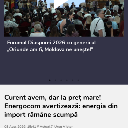
Forumul Diasporei 2026 cu genericul
„Oriunde am fi, Moldova ne unește!”
Curent avem, dar la preț mare!
Energocom avertizează: energia din
import rămâne scumpă
08 Aug. 2026, 15:41 //
Actual
//
Ursu Victor