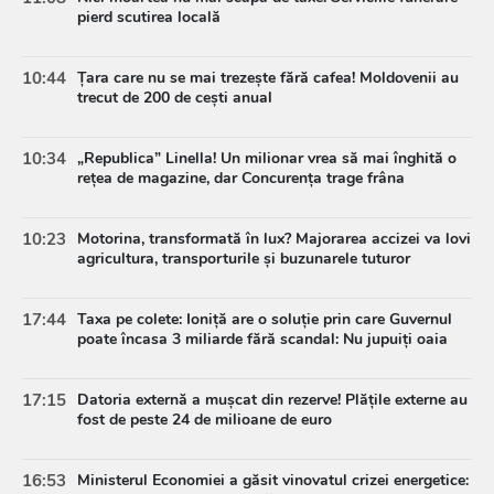
pierd scutirea locală
10:44
Țara care nu se mai trezește fără cafea! Moldovenii au
trecut de 200 de cești anual
10:34
„Republica” Linella! Un milionar vrea să mai înghită o
rețea de magazine, dar Concurența trage frâna
10:23
Motorina, transformată în lux? Majorarea accizei va lovi
agricultura, transporturile și buzunarele tuturor
17:44
Taxa pe colete: Ioniță are o soluție prin care Guvernul
poate încasa 3 miliarde fără scandal: Nu jupuiți oaia
17:15
Datoria externă a mușcat din rezerve! Plățile externe au
fost de peste 24 de milioane de euro
16:53
Ministerul Economiei a găsit vinovatul crizei energetice: