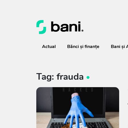
Actual
Bănci şi finanţe
Bani și 
Tag: frauda