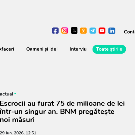
Cont
Afaceri
Oameni şi idei
Interviu
Toate știrile
actual
Escrocii au furat 75 de milioane de lei
într-un singur an. BNM pregătește
noi măsuri
29 Iun. 2026, 12:51