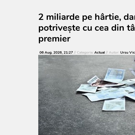
2 miliarde pe hârtie, d
potrivește cu cea din t
premier
06 Aug. 2026, 21:27
// Categoria:
Actual
// Autor:
Ursu Vic