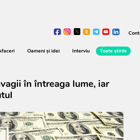
Cont
Afaceri
Oameni şi idei
Interviu
Toate știrile
vagii în întreaga lume, iar
tul