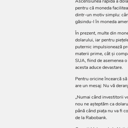
Ascensiunea rapidă a dolaru
pentru că moneda facilitea
dintr-un motiv simplu: când
găsindu-l în moneda amer
În prezent, multe din mone
dolarului, iar pentru pieţe
puternic im­pulsionează pro
materii prime, cât şi compa
SUA, fiind de ase­menea o b
acesta aduce devastare.
Pentru oricine încearcă să
are un mesaj: Nu vă de­ranj
„Numai când investitorii vor
nou ne aşteptăm ca dolarul
până când piaţa nu va fi co
de la Rabobank.