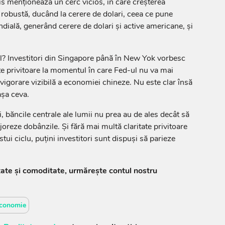
is menţionează un cerc vicios, în care creşterea
 robustă, ducând la cerere de dolari, ceea ce pune
ală, generând cerere de dolari şi active americane, şi
ul? Investitori din Singapore până în New Yok vorbesc
ate privitoare la momentul în care Fed-ul nu va mai
vigorare vizibilă a economiei chineze. Nu este clar însă
aşa ceva.
i, băncile centrale ale lumii nu prea au de ales decât să
oreze dobânzile. Şi fără mai multă claritate privitoare
tui ciclu, puţini investitori sunt dispuşi să parieze
tate și comoditate, urmărește contul nostru
conomie