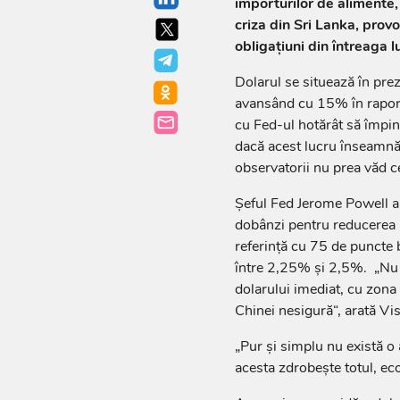
importurilor de ali­mente
criza din Sri Lanka, provo
obligaţiuni din întreaga 
Dolarul se situează în pre
avansând cu 15% în raport
cu Fed-ul hotărât să împing
dacă acest lucru înseamnă
observatorii nu prea văd 
Şeful Fed Jerome Powell a 
dobânzi pentru reducerea i
refe­rinţă cu 75 de puncte
între 2,25% şi 2,5%. „Nu ex
dolarului ime­diat, cu zona
Chinei nesigură“, arată V
„Pur şi simplu nu există o a
acesta zdrobeşte totul, ec