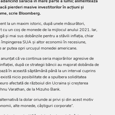
, adâncind sărăcia în mare parte a lumii; alimentează
acă pierderi masive investitorilor în acţiuni şi
lume, scrie Bloomberg.
zent la un maxim istoric, după unele măsu­rători,
 cu un coş de monede de la mijlocul anului 2021. Iar,
ă şi mai sus dobânzile pentru a stăvili inflaţia, chiar
 împingerea SUA şi altor economii în recesiune,
ce ar putea opri urcuşul monedei americane.
a­nunţat că va continua seria majoră­rilor agresive de
nflaţiei, după ce strategii băncii au majorat dobânda de
 bază în această săptămână până la un interval cu­prins
is­tă nicio posibilitate de a spulbera soliditatea
 euro afectată de răz­boiul din Ucraina şi creşterea
ishnu Varathan, de la Mizuho Bank.
lter­nativă la dolar oriunde ai privi şi din acest motiv
onomii, alte monede, câştiguri corporate“.