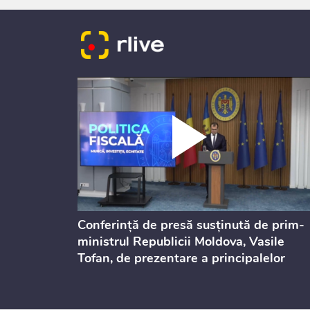
dicată
Conferință de presă susținută de prim-
culație
ministrul Republicii Moldova, Vasile
Tofan, de prezentare a principalelor
prevederi ale politicii fiscale pentru
anul 2027, care urmează să fie supusă
consultărilor publice