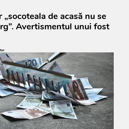
ar „socoteala de acasă nu se
ârg”. Avertismentul unui fost
tor