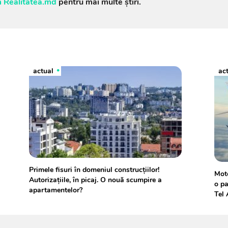
 Realitatea.md
pentru mai multe știri.
actual
ac
Primele fisuri în domeniul construcțiilor!
Moto
Autorizațiile, în picaj. O nouă scumpire a
o pa
apartamentelor?
Tel 