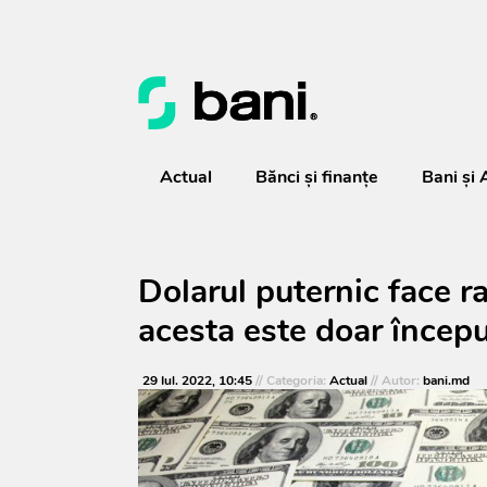
Actual
Bănci şi finanţe
Bani și 
Dolarul puternic face ra
acesta este doar începu
29 Iul. 2022, 10:45
// Categoria:
Actual
// Autor:
bani.md