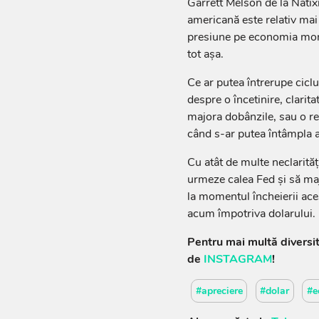
Garrett Melson de la Natix
americană este relativ mai
presiune pe economia mondi
tot aşa.
Ce ar putea întrerupe cicl
despre o încetinire, clarit
majora dobânzile, sau o re
când s-ar putea întâmpla 
Cu atât de multe neclarităţ
urmeze calea Fed şi să maj
la momentul încheierii aces
acum împotriva dolarului.
Pentru mai multă diversi
de
INSTAGRAM
!
#apreciere
#dolar
#e