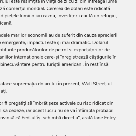
lui este resimţită în viaţa de zi cu zi din întreaga lume
ză comerţul mondial. Cere­rea de dolari este ridicată
 pieţele lumii o iau razna, investitorii caută un refugiu,
icană.
dele marilor economii au de suferit din cauza aprecierii
le emergente, impactul este şi mai dramatic. Dolarul
fiturile producători­lor de petrol şi exportatorilor de
niilor internaţionale care-şi înregistrează câştigurile în
inecuvântare pentru turiş­tii americani. În rest însă,
 atace supremaţia dolarului în prezent, Wall Street-ul
aţi.
 fi pregătiţi să îmbrăţişeze activele cu risc ridicat din
 să cedeze, iar acest lucru nu se va întâmpla probabil
nvinsă că Fed-ul îşi schimbă direcţia“, arată Jane Foley,