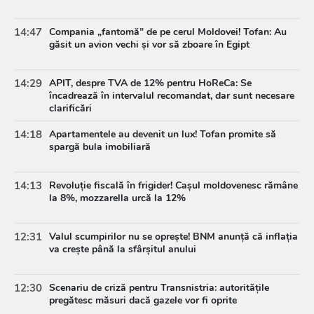
14:47
Compania „fantomă” de pe cerul Moldovei! Tofan: Au
găsit un avion vechi și vor să zboare în Egipt
14:29
APIT, despre TVA de 12% pentru HoReCa: Se
încadrează în intervalul recomandat, dar sunt necesare
clarificări
14:18
Apartamentele au devenit un lux! Tofan promite să
spargă bula imobiliară
14:13
Revoluție fiscală în frigider! Cașul moldovenesc rămâne
la 8%, mozzarella urcă la 12%
12:31
Valul scumpirilor nu se oprește! BNM anunță că inflația
va crește până la sfârșitul anului
12:30
Scenariu de criză pentru Transnistria: autoritățile
pregătesc măsuri dacă gazele vor fi oprite