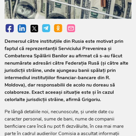
Demersul către instituțiile din Rusia este motivat prin
faptul că reprezentanții Serviciului Prevenirea și
Combaterea Spălării Banilor au afirmat că s-au făcut
nenumărate adresări către Federația Rusă (și către alte
jurisdicții străine, unde ajungeau banii spălați prin
intermediul instituțiilor financiar-bancare din R.
Moldova), dar responsabilii de acolo nu doreau să
colaboreze. Exact aceeași situație este și în cazul
celorlalte jurisdicții străine, afirmă Grigoriu.
Pe lângă detaliile noi, necunoscute, și unele date cu
caracter personal, sume de bani, nume de companii
benficiare care încă nu pot fi dezvăluite, în cea mai mare
parte în cadrul audierilor Comisia a ascultat informații