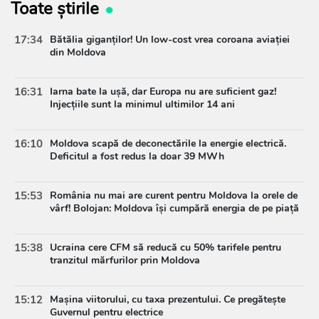
Toate știrile
17:34
Bătălia giganților! Un low-cost vrea coroana aviației
din Moldova
16:31
Iarna bate la ușă, dar Europa nu are suficient gaz!
Injecțiile sunt la minimul ultimilor 14 ani
16:10
Moldova scapă de deconectările la energie electrică.
Deficitul a fost redus la doar 39 MWh
15:53
România nu mai are curent pentru Moldova la orele de
vârf! Bolojan: Moldova își cumpără energia de pe piață
15:38
Ucraina cere CFM să reducă cu 50% tarifele pentru
tranzitul mărfurilor prin Moldova
15:12
Mașina viitorului, cu taxa prezentului. Ce pregătește
Guvernul pentru electrice