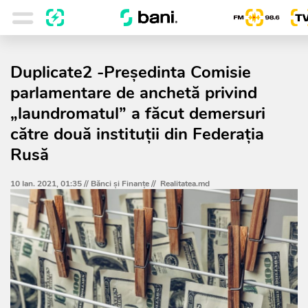
Duplicate2 -Președinta Comisie
parlamentare de anchetă privind
„laundromatul” a făcut demersuri
către două instituții din Federația
Rusă
10 Ian. 2021, 01:35 //
Bănci şi Finanţe
//
Realitatea.md