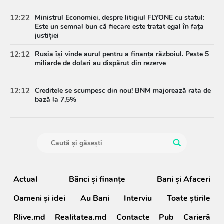
12:22
Ministrul Economiei, despre litigiul FLYONE cu statul:
Este un semnal bun că fiecare este tratat egal în fața
justiției
12:12
Rusia își vinde aurul pentru a finanța războiul. Peste 5
miliarde de dolari au dispărut din rezerve
12:12
Creditele se scumpesc din nou! BNM majorează rata de
bază la 7,5%
Actual
Bănci şi finanţe
Bani și Afaceri
Oameni şi idei
Au Bani
Interviu
Toate știrile
Rlive.md
Realitatea.md
Contacte
Pub
Carieră