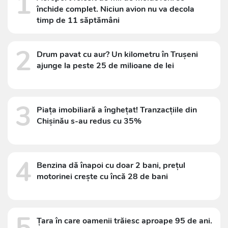
1
închide complet. Niciun avion nu va decola
timp de 11 săptămâni
2
Drum pavat cu aur? Un kilometru în Trușeni
ajunge la peste 25 de milioane de lei
3
Piața imobiliară a înghețat! Tranzacțiile din
Chișinău s-au redus cu 35%
4
Benzina dă înapoi cu doar 2 bani, prețul
motorinei crește cu încă 28 de bani
5
Țara în care oamenii trăiesc aproape 95 de ani.