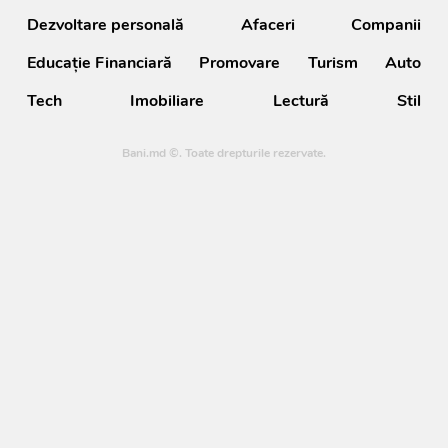
Dezvoltare personală
Afaceri
Companii
Educație Financiară
Promovare
Turism
Auto
Tech
Imobiliare
Lectură
Stil
Bani.md ©. Toate drepturile rezervate.