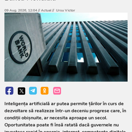
09 Aug. 2026, 12:04 //
Actual
//
Ursu Victor
Inteligența artificială ar putea permite țărilor în curs de
dezvoltare să realizeze într-un deceniu progrese care, în
condiții obișnuite, ar necesita aproape un secol.
Oportunitatea poate fi însă ratată dacă guvernele nu
investesc rapid în energie, internet, competențe digitale