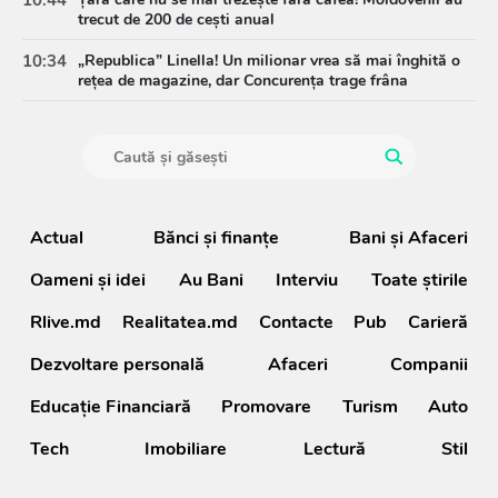
trecut de 200 de cești anual
10:34
„Republica” Linella! Un milionar vrea să mai înghită o
rețea de magazine, dar Concurența trage frâna
Actual
Bănci şi finanţe
Bani și Afaceri
Oameni şi idei
Au Bani
Interviu
Toate știrile
Rlive.md
Realitatea.md
Contacte
Pub
Carieră
Dezvoltare personală
Afaceri
Companii
Educație Financiară
Promovare
Turism
Auto
Tech
Imobiliare
Lectură
Stil