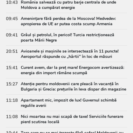
10:43
România salvează cu patru barje centrala de unde
Moldova a cumpărat energie
09:45
Amenințare fără perdea de la Moscova! Medvedev:
apropierea de UE ar putea costa scump Armenia
09:41
Grâul și petrolul, în pericol! Turcia restricționează
poarta Mării Negre
20:51
Avioanele și mașinile se intersectează în 11 puncte!
Aeroportul răspunde cu „hârtii” în loc de măsuri
15:41
Curent avem, dar la preț mare! Energocom avertizează:
energia din import rămâne scumpă
15:27
Atenție pentru moldovenii care pleacă în vacanță în
Bulgaria și Grecia: prețurile în leva dispar din magazine
11:18
Apartament mic, impozit de lux! Guvernul schimbă
regulile averii
11:08
Nici moartea nu mai scapă de taxe! Serviciile funerare
pierd scutirea locală
10:44
Țara care nu se mai trezește fără cafea! Moldovenii au