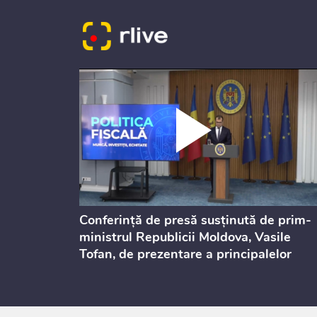
dicată
Conferință de presă susținută de prim-
culație
ministrul Republicii Moldova, Vasile
Tofan, de prezentare a principalelor
prevederi ale politicii fiscale pentru
anul 2027, care urmează să fie supusă
consultărilor publice