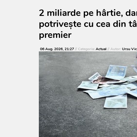
2 miliarde pe hârtie, d
potrivește cu cea din t
premier
06 Aug. 2026, 21:27
// Categoria:
Actual
// Autor:
Ursu Vic