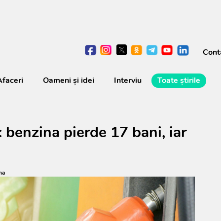
Cont
Afaceri
Oameni şi idei
Interviu
Toate știrile
: benzina pierde 17 bani, iar
na