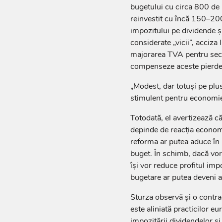
bugetului cu circa 800 de mi
reinvestit cu încă 150–200
impozitului pe dividende și
considerate „vicii”, acciza
majorarea TVA pentru sect
compenseze aceste pierder
„Modest, dar totuși pe plu
stimulent pentru economie
Totodată, el avertizează că 
depinde de reacția economi
reforma ar putea aduce în u
buget. În schimb, dacă vo
își vor reduce profitul impo
bugetare ar putea deveni 
Sturza observă și o contrad
este aliniată practicilor 
impozitării dividendelor și 