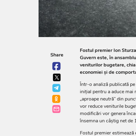
Fostul premier Ion Sturz
Share
Guvern este, în ansamblu,
veniturilor bugetare, chi
economiei și de comporta
Într-o analiză publicată p
inițial pentru a aduce mai 
„aproape neutră” din punct 
vor reduce veniturile buget
modificări vor genera înca
însemna un câștig net de 1
Fostul premier estimează c