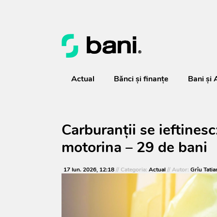
Actual
Bănci şi finanţe
Bani și 
Carburanții se ieftinesc
motorina – 29 de bani
17 Iun. 2026, 12:18
// Categoria:
Actual
// Autor:
Grîu Tatia