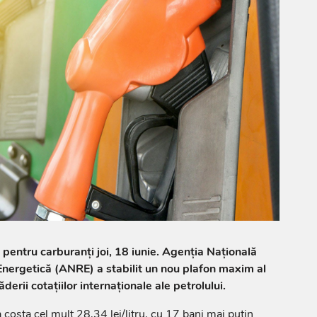
n pentru carburanți joi, 18 iunie. Agenția Națională
nergetică (ANRE) a stabilit un nou plafon maxim al
ăderii cotațiilor internaționale ale petrolului.
costa cel mult 28,34 lei/litru, cu 17 bani mai puțin