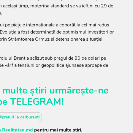
n același timp, motorina standard se va ieftini cu 29 de
u.
i pe piețele internaționale a coborât la cel mai redus
. Evoluția a fost determinată de optimismul investitorilor
i prin Strâmtoarea Ormuz și detensionarea situației
.
etrolului Brent a scăzut sub pragul de 80 de dolari pe
de vârf a tensiunilor geopolitice ajunsese aproape de
 multe știri urmărește-ne
pe
TELEGRAM
!
#preturi la carburanti
 Realitatea.md
pentru mai multe știri.