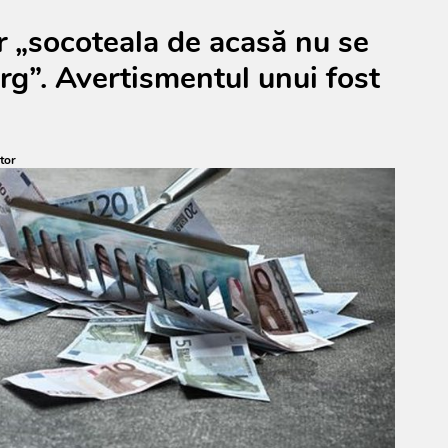
ar „socoteala de acasă nu se
ârg”. Avertismentul unui fost
tor