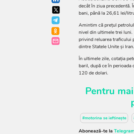
decât în ziua precedentă. Î
bani, până la 26,61 lei/litr
Amintim că prețul petrolulu
nivel din ultimele trei luni
privind reluarea traficulu
dintre Statele Unite și Iran
În ultimele zile, cotația p
baril, după ce în perioada 
120 de dolari.
Pentru mai
#motorina se ieftinește
Abonează-te la
Telegram