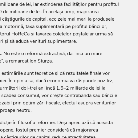
lioane de lei, iar extinderea facilităților pentru profitul
 de milioane de lei. În același timp, majorarea
 câștigurile de capital, accizele mai mari la produsele
 la motorină, taxa suplimentară pe profitul băncilor,
orul HoReCa și taxarea coletelor poștale ar urma să
i și să aducă venituri suplimentare.
s. Nu este o reformă extractivă, dar nici un mare
”, a remarcat Ion Sturza.
estimările sunt teoretice și că rezultatele finale vor
ei. În opinia sa, dacă economia va răspunde pozitiv,
rmătorii doi-trei ani încă 1,5–2 miliarde de lei la
r scădea consumul, vor crește contrabanda sau băncile
zabil prin optimizări fiscale, efectul asupra veniturilor
aproape neutru.
icție în filosofia reformei. Deși apreciază că aceasta
europene, fostul premier consideră că majorarea
a câștigurilor de capital reduce atractivitatea