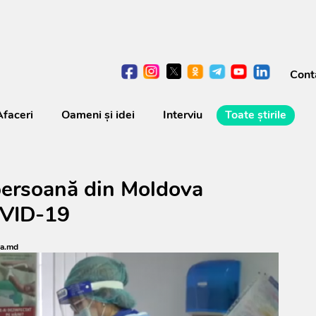
Cont
Afaceri
Oameni şi idei
Interviu
Toate știrile
ersoană din Moldova
OVID-19
ea.md