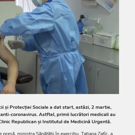
i și Protecţiei Sociale a dat start, astăzi, 2 martie,
nti-coronavirus. Astftel, primii lucrători medicali au
 Clinic Republican și Institutul de Medicină Urgentă.
 presă, ministra Sănătății în exercițiu, Tatiana Zatîc, a