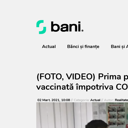
Actual
Bănci şi finanţe
Bani și 
(FOTO, VIDEO) Prima p
vaccinată împotriva C
02 Mart. 2021, 10:08
// Categoria:
Actual
// Autor:
Realitat