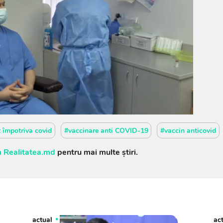
 împotriva covid
#vaccinare anti COVID-19
#vaccin anticovid
 Realitatea.md
pentru mai multe știri.
actual
ac