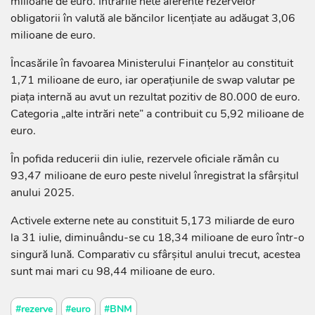
milioane de euro. Intrările nete aferente rezervelor
obligatorii în valută ale băncilor licențiate au adăugat 3,06
milioane de euro.
Încasările în favoarea Ministerului Finanțelor au constituit
1,71 milioane de euro, iar operațiunile de swap valutar pe
piața internă au avut un rezultat pozitiv de 80.000 de euro.
Categoria „alte intrări nete” a contribuit cu 5,92 milioane de
euro.
În pofida reducerii din iulie, rezervele oficiale rămân cu
93,47 milioane de euro peste nivelul înregistrat la sfârșitul
anului 2025.
Activele externe nete au constituit 5,173 miliarde de euro
la 31 iulie, diminuându-se cu 18,34 milioane de euro într-o
singură lună. Comparativ cu sfârșitul anului trecut, acestea
sunt mai mari cu 98,44 milioane de euro.
#rezerve
#euro
#BNM