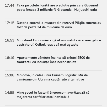
17:44
Taxa pe colete: Ioniță are o soluție prin care Guvernul
poate încasa 3 miliarde fără scandal: Nu jupuiți oaia
17:15
Datoria externă a mușcat din rezerve! Plățile externe au
fost de peste 24 de milioane de euro
16:53
Ministerul Economiei a găsit vinovatul crizei energetice:
aspiratorul! Colbul, rugat să mai aștepte
16:19
Apartamente vândute înainte să existe! 2500 de
tranzacții cu locuințe încă neconstruite
15:08
Moldova, în calea unui tsunami logistic! Mii de
camioane din Ucraina caută rute alternative
14:55
Vine șocul în facturi! Energocom avertizează că
majorarea tarifelor este inevitabilă