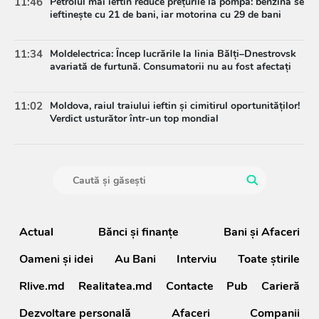
11:46
Petrolul mai ieftin reduce prețurile la pompă: benzina se
ieftinește cu 21 de bani, iar motorina cu 29 de bani
11:34
Moldelectrica: Încep lucrările la linia Bălți–Dnestrovsk
avariată de furtună. Consumatorii nu au fost afectați
11:02
Moldova, raiul traiului ieftin și cimitirul oportunităților!
Verdict usturător într-un top mondial
Actual
Bănci şi finanţe
Bani și Afaceri
Oameni şi idei
Au Bani
Interviu
Toate știrile
Rlive.md
Realitatea.md
Contacte
Pub
Carieră
Dezvoltare personală
Afaceri
Companii