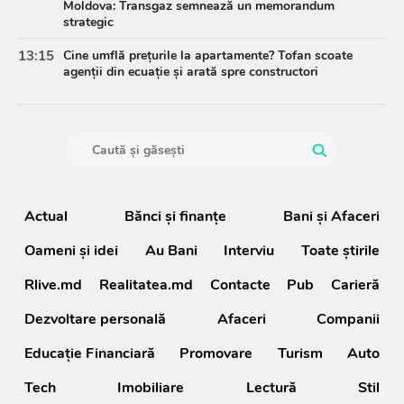
Moldova: Transgaz semnează un memorandum
strategic
13:15
Cine umflă prețurile la apartamente? Tofan scoate
agenții din ecuație și arată spre constructori
Actual
Bănci şi finanţe
Bani și Afaceri
Oameni şi idei
Au Bani
Interviu
Toate știrile
Rlive.md
Realitatea.md
Contacte
Pub
Carieră
Dezvoltare personală
Afaceri
Companii
Educație Financiară
Promovare
Turism
Auto
Tech
Imobiliare
Lectură
Stil