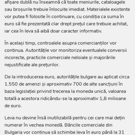
afișare dublă nu înseamnă că toate meniurile, cataloagele
sau broșurile trebuie înlocuite imediat. Materialele existente
vor putea fi folosite în continuare, cu condiția ca suma în
euro să fie prezentată clar drept prețul care trebuie achitat,
iar cea în leva să aibă doar caracter informativ.
În același timp, controalele asupra comercianților vor
continua. Autoritățile vor monitoriza eventualele conversii
incorecte, practicile comerciale neloiale și majorările
nejustificate ale prețurilor.
De la introducerea euro, autoritățile bulgare au aplicat circa
1.550 de amenzi și aproximativ 700 de alte sancțiuni în
baza legislației privind trecerea la moneda unică, valoarea
totală a acestora ridicându-se la aproximativ 1,8 milioane
de euro.
Leva nu devine însă inutilizabilă pentru cei care mai dețin
numerar în vechea monedă. Băncile comerciale din
Bulgaria vor continua să schimbe leva în euro până la 31