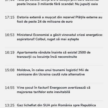
poate încasa 3 miliarde fără scandal: Nu jupuiți oaia
17:15
Datoria externă a mușcat din rezerve! Plățile externe au
fost de peste 24 de milioane de euro
16:53
Ministerul Economiei a găsit vinovatul crizei energetice:
aspiratorul! Colbul, rugat să mai aștepte
16:19
Apartamente vândute înainte să existe! 2500 de
tranzacții cu locuințe încă neconstruite
15:08
Moldova, în calea unui tsunami logistic! Mii de
camioane din Ucraina caută rute alternative
14:55
Vine șocul în facturi! Energocom avertizează că
majorarea tarifelor este inevitabilă
13:25
Gaz lichefiat din SUA prin România spre Republica