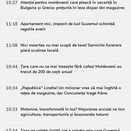
15:27
Atenție pentru moldovenii care pleacă în vacanță în
Bulgaria și Grecia: prețurile în leva dispar din magazine
11:18
Apartament mic, impozit de lux! Guvernul schimbă
regulile averii
11:08
Nici moartea nu mai scapă de taxe! Serviciile funerare
pierd scutirea locală
10:44
Țara care nu se mai trezește fără cafea! Moldovenii au
trecut de 200 de cești anual
10:34
„Republica” Linella! Un milionar vrea să mai înghită o
rețea de magazine, dar Concurența trage frâna
10:23
Motorina, transformată în lux? Majorarea accizei va lovi
agricultura, transporturile și buzunarele tuturor
17:44
Taxa pe colete: Ioniță are o soluție prin care Guvernul