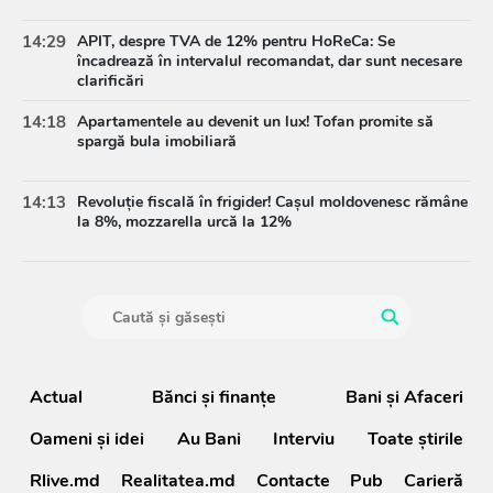
14:29
APIT, despre TVA de 12% pentru HoReCa: Se
încadrează în intervalul recomandat, dar sunt necesare
clarificări
14:18
Apartamentele au devenit un lux! Tofan promite să
spargă bula imobiliară
14:13
Revoluție fiscală în frigider! Cașul moldovenesc rămâne
la 8%, mozzarella urcă la 12%
Actual
Bănci şi finanţe
Bani și Afaceri
Oameni şi idei
Au Bani
Interviu
Toate știrile
Rlive.md
Realitatea.md
Contacte
Pub
Carieră