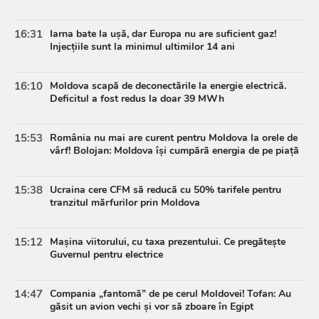
16:31
Iarna bate la ușă, dar Europa nu are suficient gaz!
Injecțiile sunt la minimul ultimilor 14 ani
16:10
Moldova scapă de deconectările la energie electrică.
Deficitul a fost redus la doar 39 MWh
15:53
România nu mai are curent pentru Moldova la orele de
vârf! Bolojan: Moldova își cumpără energia de pe piață
15:38
Ucraina cere CFM să reducă cu 50% tarifele pentru
tranzitul mărfurilor prin Moldova
15:12
Mașina viitorului, cu taxa prezentului. Ce pregătește
Guvernul pentru electrice
14:47
Compania „fantomă” de pe cerul Moldovei! Tofan: Au
găsit un avion vechi și vor să zboare în Egipt