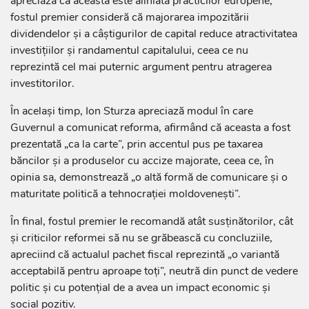
apreciază că aceasta este aliniată practicilor europene,
fostul premier consideră că majorarea impozitării
dividendelor și a câștigurilor de capital reduce atractivitatea
investițiilor și randamentul capitalului, ceea ce nu
reprezintă cel mai puternic argument pentru atragerea
investitorilor.
În același timp, Ion Sturza apreciază modul în care
Guvernul a comunicat reforma, afirmând că aceasta a fost
prezentată „ca la carte”, prin accentul pus pe taxarea
băncilor și a produselor cu accize majorate, ceea ce, în
opinia sa, demonstrează „o altă formă de comunicare și o
maturitate politică a tehnocrației moldovenești”.
În final, fostul premier le recomandă atât susținătorilor, cât
și criticilor reformei să nu se grăbească cu concluziile,
apreciind că actualul pachet fiscal reprezintă „o variantă
acceptabilă pentru aproape toți”, neutră din punct de vedere
politic și cu potențial de a avea un impact economic și
social pozitiv.