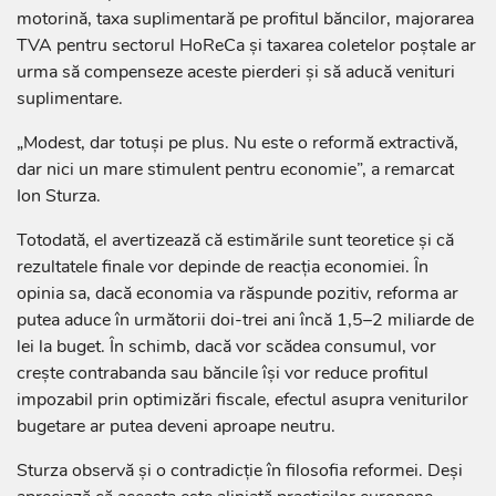
motorină, taxa suplimentară pe profitul băncilor, majorarea
TVA pentru sectorul HoReCa și taxarea coletelor poștale ar
urma să compenseze aceste pierderi și să aducă venituri
suplimentare.
„Modest, dar totuși pe plus. Nu este o reformă extractivă,
dar nici un mare stimulent pentru economie”, a remarcat
Ion Sturza.
Totodată, el avertizează că estimările sunt teoretice și că
rezultatele finale vor depinde de reacția economiei. În
opinia sa, dacă economia va răspunde pozitiv, reforma ar
putea aduce în următorii doi-trei ani încă 1,5–2 miliarde de
lei la buget. În schimb, dacă vor scădea consumul, vor
crește contrabanda sau băncile își vor reduce profitul
impozabil prin optimizări fiscale, efectul asupra veniturilor
bugetare ar putea deveni aproape neutru.
Sturza observă și o contradicție în filosofia reformei. Deși