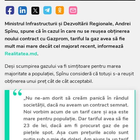
Ministrul Infrastructurii și Dezvoltării Regionale, Andrei
Spînu, spune că în cazul în care nu se reușea obținerea
noului contract cu Gazprom, tariful la gaz avea să fie
mult mai mare decât cel majorat recent, informează
Realitatea.md
.
Deși scumpirea gazului va fi simțitoare pentru marea
majoritate a populației, Spînu consideră că totuși s-a reușit
obținerea unui preț cât de cât acceptabil.
„Nu ne-am dorit să creăm panică în rândul
societății, dacă nu aveam un contract semnat.
Noi vorbim acum de un tarif care și așa este
mare pentru populație. Dar tariful avea să fie
23 de lei, dacă am fi procurat gaz de pe
piețele spot. Așa cum prețurile acolo sunt
puțin sub o mie de dolari. Am ajuns la un tarif