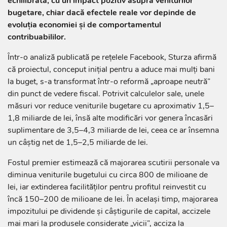
echilibrată, cu un impact pozitiv asupra veniturilor
bugetare, chiar dacă efectele reale vor depinde de
evoluția economiei și de comportamentul
contribuabililor.
Într-o analiză publicată pe rețelele Facebook, Sturza afirmă
că proiectul, conceput inițial pentru a aduce mai mulți bani
la buget, s-a transformat într-o reformă „aproape neutră”
din punct de vedere fiscal. Potrivit calculelor sale, unele
măsuri vor reduce veniturile bugetare cu aproximativ 1,5–
1,8 miliarde de lei, însă alte modificări vor genera încasări
suplimentare de 3,5–4,3 miliarde de lei, ceea ce ar însemna
un câștig net de 1,5–2,5 miliarde de lei.
Fostul premier estimează că majorarea scutirii personale va
diminua veniturile bugetului cu circa 800 de milioane de
lei, iar extinderea facilităților pentru profitul reinvestit cu
încă 150–200 de milioane de lei. În același timp, majorarea
impozitului pe dividende și câștigurile de capital, accizele
mai mari la produsele considerate „vicii”, acciza la