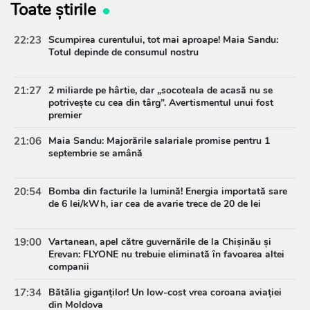
Toate știrile
22:23
Scumpirea curentului, tot mai aproape! Maia Sandu:
Totul depinde de consumul nostru
21:27
2 miliarde pe hârtie, dar „socoteala de acasă nu se
potrivește cu cea din târg”. Avertismentul unui fost
premier
21:06
Maia Sandu: Majorările salariale promise pentru 1
septembrie se amână
20:54
Bomba din facturile la lumină! Energia importată sare
de 6 lei/kWh, iar cea de avarie trece de 20 de lei
19:00
Vartanean, apel către guvernările de la Chișinău și
Erevan: FLYONE nu trebuie eliminată în favoarea altei
companii
17:34
Bătălia giganților! Un low-cost vrea coroana aviației
din Moldova