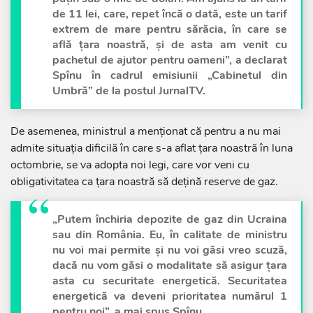
de 11 lei, care, repet încă o dată, este un tarif
extrem de mare pentru sărăcia, în care se
află țara noastră, și de asta am venit cu
pachetul de ajutor pentru oameni”, a declarat
Spînu în cadrul emisiunii „Cabinetul din
Umbră” de la postul JurnalTV.
De asemenea, ministrul a menționat că pentru a nu mai
admite situația dificilă în care s-a aflat țara noastră în luna
octombrie, se va adopta noi legi, care vor veni cu
obligativitatea ca țara noastră să dețină reserve de gaz.
„Putem închiria depozite de gaz din Ucraina
sau din România. Eu, în calitate de ministru
nu voi mai permite și nu voi găsi vreo scuză,
dacă nu vom găsi o modalitate să asigur țara
asta cu securitate energetică. Securitatea
energetică va deveni prioritatea numărul 1
pentru noi”, a mai spus Spînu.