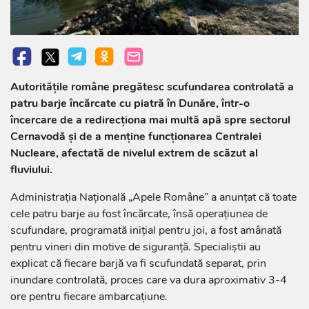
Autoritățile române pregătesc scufundarea controlată a
patru barje încărcate cu piatră în Dunăre, într-o
încercare de a redirecționa mai multă apă spre sectorul
Cernavodă și de a menține funcționarea Centralei
Nucleare, afectată de nivelul extrem de scăzut al
fluviului.
Administrația Națională „Apele Române” a anunțat că toate
cele patru barje au fost încărcate, însă operațiunea de
scufundare, programată inițial pentru joi, a fost amânată
pentru vineri din motive de siguranță. Specialiștii au
explicat că fiecare barjă va fi scufundată separat, prin
inundare controlată, proces care va dura aproximativ 3-4
ore pentru fiecare ambarcațiune.