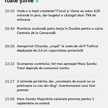
Toate știrile
10:10
Unde s-a topit creșterea? Fiscul și Vama au adus 4,25
miliarde în plus, dar bugetul a câștigat doar 794 de
milioane
09:49
România scufundă patru barje în Dunăre pentru a salva
Centrala de la Cernavodă
09:38
Aeroportul Chișinău „crapă” la orele de vârf! Traficul
depășește de 2,4 ori capacitatea proiectată
22:23
Scumpirea curentului, tot mai aproape! Maia Sandu:
Totul depinde de consumul nostru
21:27
2 miliarde pe hârtie, dar „socoteala de acasă nu se
potrivește cu cea din târg”. Avertismentul unui fost
premier
21:06
Maia Sandu: Majorările salariale promise pentru 1
septembrie se amână