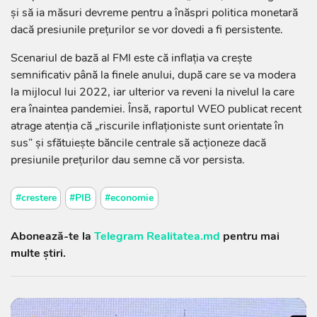
şi să ia măsuri devreme pentru a înăspri politica monetară
dacă presiunile preţurilor se vor dovedi a fi persistente.
Scenariul de bază al FMI este că inflaţia va creşte
semnificativ până la finele anului, după care se va modera
la mijlocul lui 2022, iar ulterior va reveni la nivelul la care
era înaintea pandemiei. Însă, raportul WEO publicat recent
atrage atenţia că „riscurile inflaţioniste sunt orientate în
sus” şi sfătuieşte băncile centrale să acţioneze dacă
presiunile preţurilor dau semne că vor persista.
#crestere
#PIB
#economie
Abonează-te la
Telegram Realitatea.md
pentru mai
multe știri.