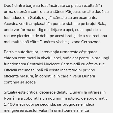
Două dintre barje au fost încărcate cu piatra rezultată în
urma detonării controlate a stâncii Pârjoaia, iar alte două au
fost aduse din Galați, deja încărcate cu anrocamente.
Acestea vor fi amplasate în puncte stabilite pe brațul Bala,
unde vor forma un dig de dirijare a apei, cu scopul de a
reduce pierderile de debit pe acest braț și de a redirecționa
mai multă apă către Dunărea Veche și zona Cernavodă.
Potrivit autorităților, intervenția urmărește câștigarea
câtorva centimetri la nivelul apei, suficient pentru a prelungi
funcționarea Centralei Nucleare Cernavodă cu câteva zile.
Oficialii recunosc însă că există incertitudini privind
eficiența măsurii, în condițiile în care nivelul Dunării
continuă să scadă.
Situația este critică, deoarece debitul Dunării la intrarea în
România a coborât la un nou minim istoric, de aproximativ
1.400 metri cubi pe secundă, iar prognozele indică
menținerea acestor valori în următoarele zile. La