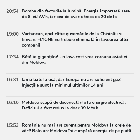
20:54
Bomba din facturile la lumină! Energia importată sare
de 6 lei/kWh, iar cea de avarie trece de 20 de lei
19:00
Vartanean, apel către guvernările de la Chișinău și
Erevan: FLYONE nu trebuie eliminată în favoarea altei
companii
17:34
Bătălia giganților! Un low-cost vrea coroana aviației
din Moldova
16:31
Iarna bate la ușă, dar Europa nu are suficient gaz!
Injecțiile sunt la minimul ultimilor 14 ani
16:10
Moldova scapă de deconectările la energie electrică.
Deficitul a fost redus la doar 39 MWh
15:53
România nu mai are curent pentru Moldova la orele de
vârf! Bolojan: Moldova își cumpără energia de pe piață