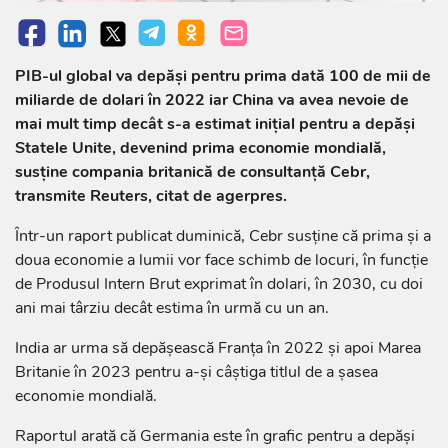
PIB-ul global va depăşi pentru prima dată 100 de mii de
miliarde de dolari în 2022 iar China va avea nevoie de
mai mult timp decât s-a estimat iniţial pentru a depăşi
Statele Unite, devenind prima economie mondială,
susţine compania britanică de consultanţă Cebr,
transmite Reuters, citat de agerpres.
Într-un raport publicat duminică, Cebr susţine că prima şi a
doua economie a lumii vor face schimb de locuri, în funcţie
de Produsul Intern Brut exprimat în dolari, în 2030, cu doi
ani mai târziu decât estima în urmă cu un an.
India ar urma să depăşească Franţa în 2022 şi apoi Marea
Britanie în 2023 pentru a-şi câştiga titlul de a şasea
economie mondială.
Raportul arată că Germania este în grafic pentru a depăşi