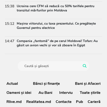
15:38
Ucraina cere CFM să reducă cu 50% tarifele pentru
tranzitul mărfurilor prin Moldova
15:12
Mașina viitorului, cu taxa prezentului. Ce pregătește
Guvernul pentru electrice
14:47
Compania „fantomă” de pe cerul Moldovei! Tofan: Au
găsit un avion vechi și vor să zboare în Egipt
Actual
Bănci şi finanţe
Bani și Afaceri
Oameni şi idei
Au Bani
Interviu
Toate știrile
Rlive.md
Realitatea.md
Contacte
Pub
Carieră