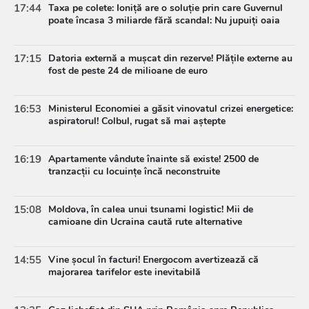
17:44
Taxa pe colete: Ioniță are o soluție prin care Guvernul
poate încasa 3 miliarde fără scandal: Nu jupuiți oaia
17:15
Datoria externă a mușcat din rezerve! Plățile externe au
fost de peste 24 de milioane de euro
16:53
Ministerul Economiei a găsit vinovatul crizei energetice:
aspiratorul! Colbul, rugat să mai aștepte
16:19
Apartamente vândute înainte să existe! 2500 de
tranzacții cu locuințe încă neconstruite
15:08
Moldova, în calea unui tsunami logistic! Mii de
camioane din Ucraina caută rute alternative
14:55
Vine șocul în facturi! Energocom avertizează că
majorarea tarifelor este inevitabilă