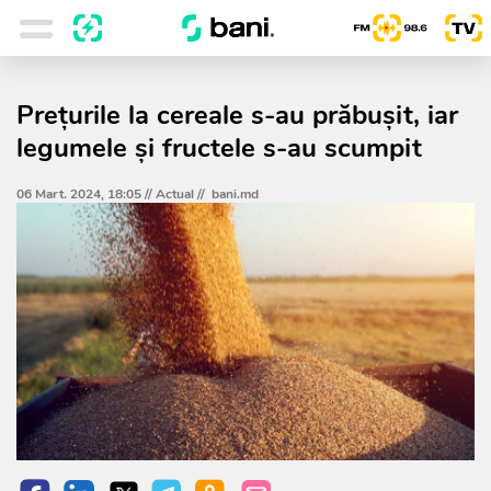
Prețurile la cereale s-au prăbușit, iar
legumele și fructele s-au scumpit
06 Mart. 2024, 18:05 //
Actual
//
bani.md