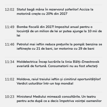
12:02
Statul bagă mâna în rezervorul șoferilor! Acciza la
motorină crește cu 20% din 2027
11:49
Bomba fiscală din 2027! Impozitul anual pentru o
locuință de un milion de lei ar putea ajunge la 10 mii de
lei
11:46
Petrolul mai ieftin reduce prețurile la pompă: benzina se
ieftinește cu 21 de bani, iar motorina cu 29 de bani
11:34
Moldelectrica: Încep lucrările la linia Bălți–Dnestrovsk
avariată de furtună. Consumatorii nu au fost afectați
11:02
Moldova, raiul traiului ieftin și cimitirul oportunităților!
Verdict usturător într-un top mondial
10:23
Ministerul Mediului mimează consultările. Un teatru
pentru acte după ce a decis împotriva voinței oamenilor