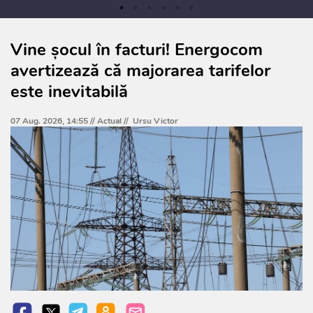
Vine șocul în facturi! Energocom
avertizează că majorarea tarifelor
este inevitabilă
07 Aug. 2026, 14:55 //
Actual
//
Ursu Victor