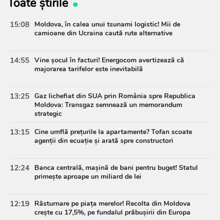
Toate știrile
15:08
Moldova, în calea unui tsunami logistic! Mii de
camioane din Ucraina caută rute alternative
14:55
Vine șocul în facturi! Energocom avertizează că
majorarea tarifelor este inevitabilă
13:25
Gaz lichefiat din SUA prin România spre Republica
Moldova: Transgaz semnează un memorandum
strategic
13:15
Cine umflă prețurile la apartamente? Tofan scoate
agenții din ecuație și arată spre constructori
12:24
Banca centrală, mașină de bani pentru buget! Statul
primește aproape un miliard de lei
12:19
Răsturnare pe piața merelor! Recolta din Moldova
crește cu 17,5%, pe fundalul prăbușirii din Europa