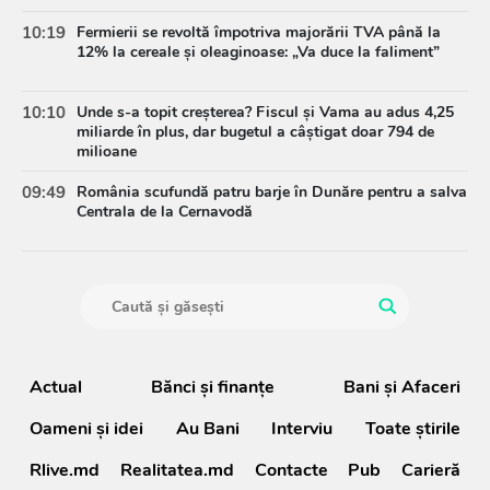
10:19
Fermierii se revoltă împotriva majorării TVA până la
12% la cereale și oleaginoase: „Va duce la faliment”
10:10
Unde s-a topit creșterea? Fiscul și Vama au adus 4,25
miliarde în plus, dar bugetul a câștigat doar 794 de
milioane
09:49
România scufundă patru barje în Dunăre pentru a salva
Centrala de la Cernavodă
Actual
Bănci şi finanţe
Bani și Afaceri
Oameni şi idei
Au Bani
Interviu
Toate știrile
Rlive.md
Realitatea.md
Contacte
Pub
Carieră