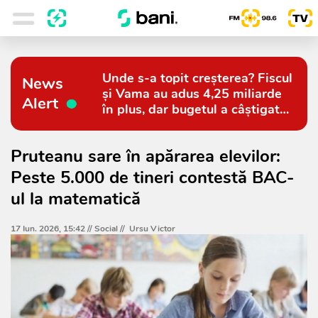
Unde s-a topit creșterea? Fiscul
News
și Vama au adus 4,25 miliarde
Alert
în plus, dar bugetul a câștigat
doar 794 de milioane
Pruteanu sare în apărarea elevilor:
Peste 5.000 de tineri contestă BAC-
ul la matematică
17 Iun. 2026, 15:42 //
Social
//
Ursu Victor