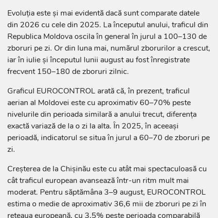
Evoluția este și mai evidentă dacă sunt comparate datele
din 2026 cu cele din 2025. La începutul anului, traficul din
Republica Moldova oscila în general în jurul a 100–130 de
zboruri pe zi. Or din luna mai, numărul zborurilor a crescut,
iar în iulie și începutul lunii august au fost înregistrate
frecvent 150–180 de zboruri zilnic.
Graficul EUROCONTROL arată că, în prezent, traficul
aerian al Moldovei este cu aproximativ 60–70% peste
nivelurile din perioada similară a anului trecut, diferența
exactă variază de la o zi la alta. În 2025, în aceeași
perioadă, indicatorul se situa în jurul a 60–70 de zboruri pe
zi.
Creșterea de la Chișinău este cu atât mai spectaculoasă cu
cât traficul european avansează într-un ritm mult mai
moderat. Pentru săptămâna 3–9 august, EUROCONTROL
estima o medie de aproximativ 36,6 mii de zboruri pe zi în
rețeaua europeană, cu 3,5% peste perioada comparabilă