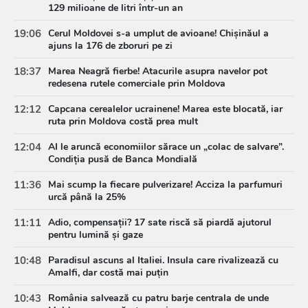
129 milioane de litri într-un an
19:06
Cerul Moldovei s-a umplut de avioane! Chișinăul a
ajuns la 176 de zboruri pe zi
18:37
Marea Neagră fierbe! Atacurile asupra navelor pot
redesena rutele comerciale prin Moldova
12:12
Capcana cerealelor ucrainene! Marea este blocată, iar
ruta prin Moldova costă prea mult
12:04
AI le aruncă economiilor sărace un „colac de salvare”.
Condiția pusă de Banca Mondială
11:36
Mai scump la fiecare pulverizare! Acciza la parfumuri
urcă până la 25%
11:11
Adio, compensații? 17 sate riscă să piardă ajutorul
pentru lumină și gaze
10:48
Paradisul ascuns al Italiei. Insula care rivalizează cu
Amalfi, dar costă mai puțin
10:43
România salvează cu patru barje centrala de unde