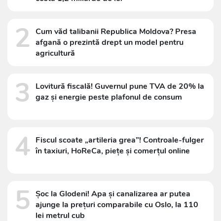
2
Cum văd talibanii Republica Moldova? Presa
afgană o prezintă drept un model pentru
agricultură
3
Lovitură fiscală! Guvernul pune TVA de 20% la
gaz și energie peste plafonul de consum
4
Fiscul scoate „artileria grea”! Controale-fulger
în taxiuri, HoReCa, piețe și comerțul online
5
Șoc la Glodeni! Apa și canalizarea ar putea
ajunge la prețuri comparabile cu Oslo, la 110
lei metrul cub