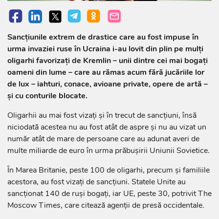
Sancțiunile extrem de drastice care au fost impuse în
urma invaziei ruse în Ucraina i-au lovit din plin pe mulți
oligarhi favorizați de Kremlin – unii dintre cei mai bogați
oameni din lume – care au rămas acum fără jucăriile lor
de lux – iahturi, conace, avioane private, opere de artă –
și cu conturile blocate.
Oligarhii au mai fost vizați și în trecut de sancțiuni, însă
niciodată acestea nu au fost atât de aspre și nu au vizat un
număr atât de mare de persoane care au adunat averi de
multe miliarde de euro în urma prăbușirii Uniunii Sovietice.
În Marea Britanie, peste 100 de oligarhi, precum și familiile
acestora, au fost vizați de sancțiuni. Statele Unite au
sancționat 140 de ruși bogați, iar UE, peste 30, potrivit The
Moscow Times, care citează agenții de presă occidentale.