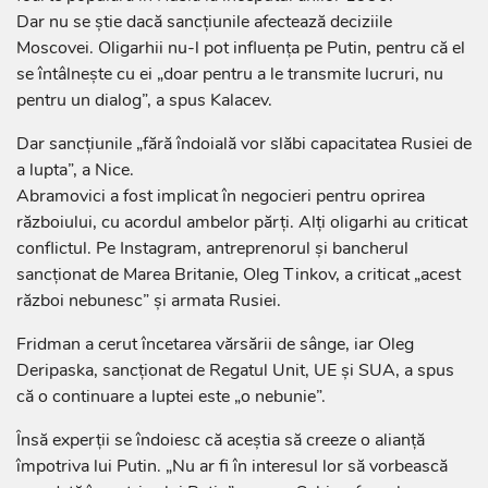
Dar nu se știe dacă sancțiunile afectează deciziile
Moscovei. Oligarhii nu-l pot influența pe Putin, pentru că el
se întâlnește cu ei „doar pentru a le transmite lucruri, nu
pentru un dialog”, a spus Kalacev.
Dar sancțiunile „fără îndoială vor slăbi capacitatea Rusiei de
a lupta”, a Nice.
Abramovici a fost implicat în negocieri pentru oprirea
războiului, cu acordul ambelor părți. Alți oligarhi au criticat
conflictul. Pe Instagram, antreprenorul și bancherul
sancționat de Marea Britanie, Oleg Tinkov, a criticat „acest
război nebunesc” și armata Rusiei.
Fridman a cerut încetarea vărsării de sânge, iar Oleg
Deripaska, sancționat de Regatul Unit, UE și SUA, a spus
că o continuare a luptei este „o nebunie”.
Însă experții se îndoiesc că aceștia să creeze o alianță
împotriva lui Putin. „Nu ar fi în interesul lor să vorbească