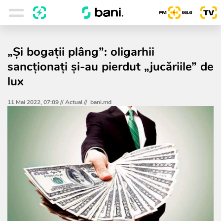
„Și bogații plâng”: oligarhii
sancționați și-au pierdut „jucăriile” de
lux
11 Mai 2022, 07:09 //
Actual
//
bani.md