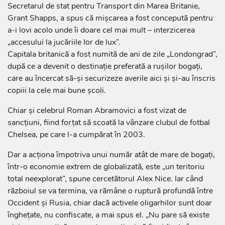
Secretarul de stat pentru Transport din Marea Britanie,
Grant Shapps, a spus că mișcarea a fost concepută pentru
a-i lovi acolo unde îi doare cel mai mult – interzicerea
„accesului la jucăriile lor de lux”.
Capitala britanică a fost numită de ani de zile „Londongrad”,
după ce a devenit o destinație preferată a rușilor bogați,
care au încercat să-și securizeze averile aici și și-au înscris
copiii la cele mai bune școli.
Chiar și celebrul Roman Abramovici a fost vizat de
sancțiuni, fiind forțat să scoată la vânzare clubul de fotbal
Chelsea, pe care l-a cumpărat în 2003.
Dar a acționa împotriva unui număr atât de mare de bogați,
într-o economie extrem de globalizată, este „un teritoriu
total neexplorat”, spune cercetătorul Alex Nice. Iar când
războiul se va termina, va rămâne o ruptură profundă între
Occident și Rusia, chiar dacă activele oligarhilor sunt doar
înghețate, nu confiscate, a mai spus el. „Nu pare să existe