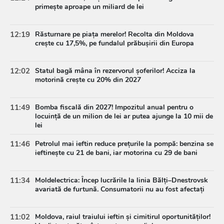
primește aproape un miliard de lei
12:19
Răsturnare pe piața merelor! Recolta din Moldova
crește cu 17,5%, pe fundalul prăbușirii din Europa
12:02
Statul bagă mâna în rezervorul șoferilor! Acciza la
motorină crește cu 20% din 2027
11:49
Bomba fiscală din 2027! Impozitul anual pentru o
locuință de un milion de lei ar putea ajunge la 10 mii de
lei
11:46
Petrolul mai ieftin reduce prețurile la pompă: benzina se
ieftinește cu 21 de bani, iar motorina cu 29 de bani
11:34
Moldelectrica: Încep lucrările la linia Bălți–Dnestrovsk
avariată de furtună. Consumatorii nu au fost afectați
11:02
Moldova, raiul traiului ieftin și cimitirul oportunităților!