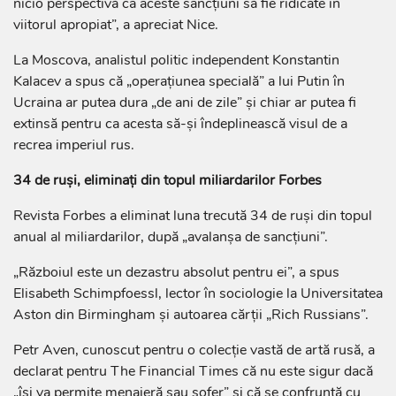
nicio perspectivă ca aceste sancțiuni să fie ridicate în
viitorul apropiat”, a apreciat Nice.
La Moscova, analistul politic independent Konstantin
Kalacev a spus că „operațiunea specială” a lui Putin în
Ucraina ar putea dura „de ani de zile” și chiar ar putea fi
extinsă pentru ca acesta să-și îndeplinească visul de a
recrea imperiul rus.
34 de ruși, eliminați din topul miliardarilor Forbes
Revista Forbes a eliminat luna trecută 34 de ruși din topul
anual al miliardarilor, după „avalanșa de sancțiuni”.
„Războiul este un dezastru absolut pentru ei”, a spus
Elisabeth Schimpfoessl, lector în sociologie la Universitatea
Aston din Birmingham și autoarea cărții „Rich Russians”.
Petr Aven, cunoscut pentru o colecție vastă de artă rusă, a
declarat pentru The Financial Times că nu este sigur dacă
„își va permite menajeră sau șofer” și că se confruntă cu