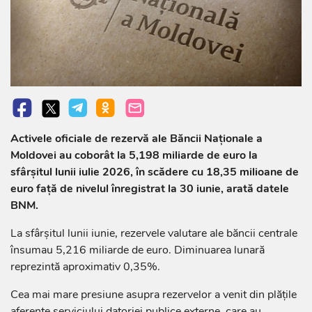
Activele oficiale de rezervă ale Băncii Naționale a
Moldovei au coborât la 5,198 miliarde de euro la
sfârșitul lunii iulie 2026, în scădere cu 18,35 milioane de
euro față de nivelul înregistrat la 30 iunie, arată datele
BNM.
La sfârșitul lunii iunie, rezervele valutare ale băncii centrale
însumau 5,216 miliarde de euro. Diminuarea lunară
reprezintă aproximativ 0,35%.
Cea mai mare presiune asupra rezervelor a venit din plățile
aferente serviciului datoriei publice externe, care au