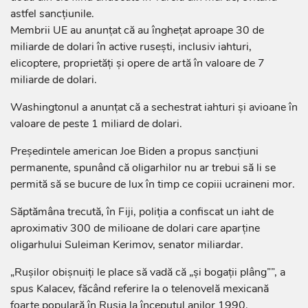
astfel sancțiunile.
Membrii UE au anunțat că au înghețat aproape 30 de
miliarde de dolari în active rusești, inclusiv iahturi,
elicoptere, proprietăți și opere de artă în valoare de 7
miliarde de dolari.
Washingtonul a anunțat că a sechestrat iahturi și avioane în
valoare de peste 1 miliard de dolari.
Președintele american Joe Biden a propus sancțiuni
permanente, spunând că oligarhilor nu ar trebui să li se
permită să se bucure de lux în timp ce copiii ucraineni mor.
Săptămâna trecută, în Fiji, poliția a confiscat un iaht de
aproximativ 300 de milioane de dolari care aparține
oligarhului Suleiman Kerimov, senator miliardar.
„Rușilor obișnuiți le place să vadă că „și bogații plâng””, a
spus Kalacev, făcând referire la o telenovelă mexicană
foarte populară în Rusia la începutul anilor 1990.