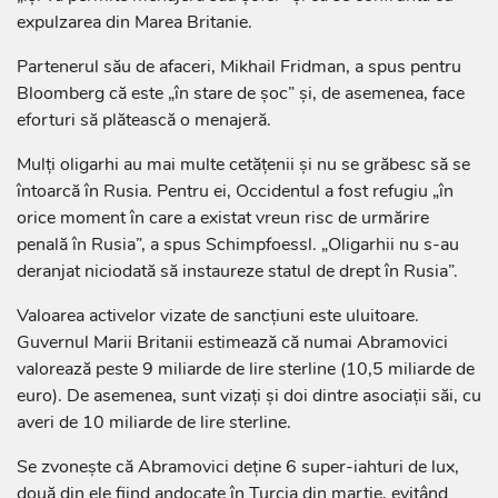
expulzarea din Marea Britanie.
Partenerul său de afaceri, Mikhail Fridman, a spus pentru
Bloomberg că este „în stare de șoc” și, de asemenea, face
eforturi să plătească o menajeră.
Mulți oligarhi au mai multe cetățenii și nu se grăbesc să se
întoarcă în Rusia. Pentru ei, Occidentul a fost refugiu „în
orice moment în care a existat vreun risc de urmărire
penală în Rusia”, a spus Schimpfoessl. „Oligarhii nu s-au
deranjat niciodată să instaureze statul de drept în Rusia”.
Valoarea activelor vizate de sancțiuni este uluitoare.
Guvernul Marii Britanii estimează că numai Abramovici
valorează peste 9 miliarde de lire sterline (10,5 miliarde de
euro). De asemenea, sunt vizați și doi dintre asociații săi, cu
averi de 10 miliarde de lire sterline.
Se zvonește că Abramovici deține 6 super-iahturi de lux,
două din ele fiind andocate în Turcia din martie, evitând