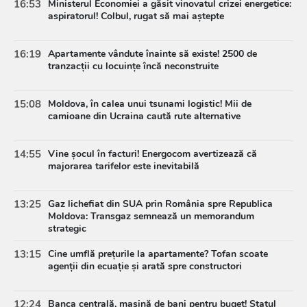
16:53
Ministerul Economiei a găsit vinovatul crizei energetice:
aspiratorul! Colbul, rugat să mai aștepte
16:19
Apartamente vândute înainte să existe! 2500 de
tranzacții cu locuințe încă neconstruite
15:08
Moldova, în calea unui tsunami logistic! Mii de
camioane din Ucraina caută rute alternative
14:55
Vine șocul în facturi! Energocom avertizează că
majorarea tarifelor este inevitabilă
13:25
Gaz lichefiat din SUA prin România spre Republica
Moldova: Transgaz semnează un memorandum
strategic
13:15
Cine umflă prețurile la apartamente? Tofan scoate
agenții din ecuație și arată spre constructori
12:24
Banca centrală, mașină de bani pentru buget! Statul