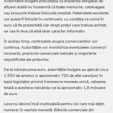
Autoritățile bulgare precizează că dispariția obligației de
afișare dublă nu înseamnă că toate meniurile, cataloagele
sau broșurile trebuie înlocuite imediat. Materialele existente
vor putea fi folosite în continuare, cu condiția ca suma în
euro să fie prezentată clar drept prețul care trebuie achitat,
iar cea în leva să aibă doar caracter informativ.
În același timp, controalele asupra comercianților vor
continua. Autoritățile vor monitoriza eventualele conversii
incorecte, practicile comerciale neloiale și majorările
nejustificate ale prețurilor.
De la introducerea euro, autoritățile bulgare au aplicat circa
1.550 de amenzi și aproximativ 700 de alte sancțiuni în
baza legislației privind trecerea la moneda unică, valoarea
totală a acestora ridicându-se la aproximativ 1,8 milioane
de euro.
Leva nu devine însă inutilizabilă pentru cei care mai dețin
numerar în vechea monedă. Băncile comerciale din