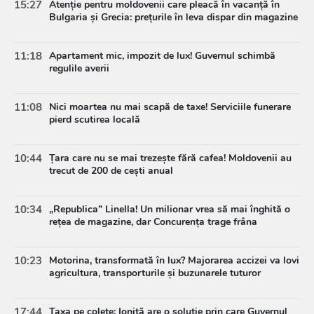
15:27
Atenție pentru moldovenii care pleacă în vacanță în
Bulgaria și Grecia: prețurile în leva dispar din magazine
11:18
Apartament mic, impozit de lux! Guvernul schimbă
regulile averii
11:08
Nici moartea nu mai scapă de taxe! Serviciile funerare
pierd scutirea locală
10:44
Țara care nu se mai trezește fără cafea! Moldovenii au
trecut de 200 de cești anual
10:34
„Republica” Linella! Un milionar vrea să mai înghită o
rețea de magazine, dar Concurența trage frâna
10:23
Motorina, transformată în lux? Majorarea accizei va lovi
agricultura, transporturile și buzunarele tuturor
17:44
Taxa pe colete: Ioniță are o soluție prin care Guvernul