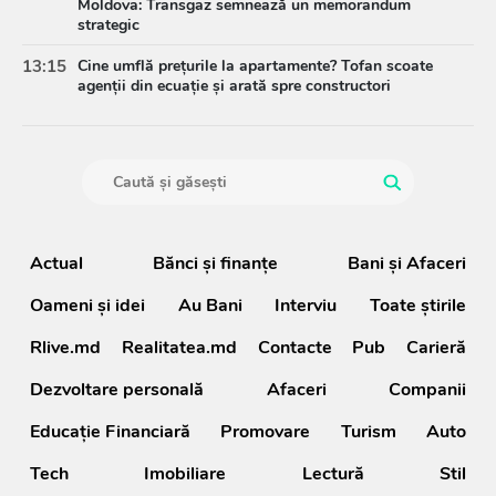
Moldova: Transgaz semnează un memorandum
strategic
13:15
Cine umflă prețurile la apartamente? Tofan scoate
agenții din ecuație și arată spre constructori
Actual
Bănci şi finanţe
Bani și Afaceri
Oameni şi idei
Au Bani
Interviu
Toate știrile
Rlive.md
Realitatea.md
Contacte
Pub
Carieră
Dezvoltare personală
Afaceri
Companii
Educație Financiară
Promovare
Turism
Auto
Tech
Imobiliare
Lectură
Stil