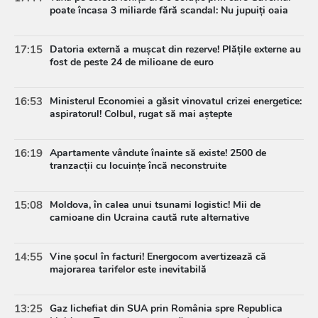
poate încasa 3 miliarde fără scandal: Nu jupuiți oaia
17:15
Datoria externă a mușcat din rezerve! Plățile externe au
fost de peste 24 de milioane de euro
16:53
Ministerul Economiei a găsit vinovatul crizei energetice:
aspiratorul! Colbul, rugat să mai aștepte
16:19
Apartamente vândute înainte să existe! 2500 de
tranzacții cu locuințe încă neconstruite
15:08
Moldova, în calea unui tsunami logistic! Mii de
camioane din Ucraina caută rute alternative
14:55
Vine șocul în facturi! Energocom avertizează că
majorarea tarifelor este inevitabilă
13:25
Gaz lichefiat din SUA prin România spre Republica