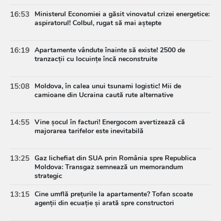
16:53
Ministerul Economiei a găsit vinovatul crizei energetice:
aspiratorul! Colbul, rugat să mai aștepte
16:19
Apartamente vândute înainte să existe! 2500 de
tranzacții cu locuințe încă neconstruite
15:08
Moldova, în calea unui tsunami logistic! Mii de
camioane din Ucraina caută rute alternative
14:55
Vine șocul în facturi! Energocom avertizează că
majorarea tarifelor este inevitabilă
13:25
Gaz lichefiat din SUA prin România spre Republica
Moldova: Transgaz semnează un memorandum
strategic
13:15
Cine umflă prețurile la apartamente? Tofan scoate
agenții din ecuație și arată spre constructori