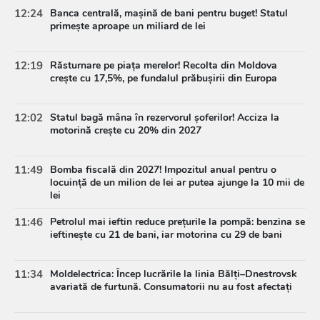
12:24
Banca centrală, mașină de bani pentru buget! Statul
primește aproape un miliard de lei
12:19
Răsturnare pe piața merelor! Recolta din Moldova
crește cu 17,5%, pe fundalul prăbușirii din Europa
12:02
Statul bagă mâna în rezervorul șoferilor! Acciza la
motorină crește cu 20% din 2027
11:49
Bomba fiscală din 2027! Impozitul anual pentru o
locuință de un milion de lei ar putea ajunge la 10 mii de
lei
11:46
Petrolul mai ieftin reduce prețurile la pompă: benzina se
ieftinește cu 21 de bani, iar motorina cu 29 de bani
11:34
Moldelectrica: Încep lucrările la linia Bălți–Dnestrovsk
avariată de furtună. Consumatorii nu au fost afectați