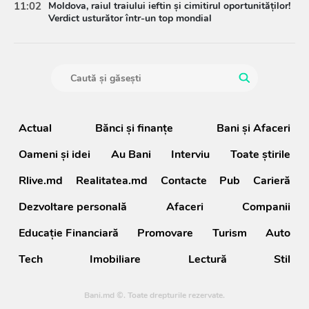
11:02
Moldova, raiul traiului ieftin și cimitirul oportunităților!
Verdict usturător într-un top mondial
Actual
Bănci şi finanţe
Bani și Afaceri
Oameni şi idei
Au Bani
Interviu
Toate știrile
Rlive.md
Realitatea.md
Contacte
Pub
Carieră
Dezvoltare personală
Afaceri
Companii
Educație Financiară
Promovare
Turism
Auto
Tech
Imobiliare
Lectură
Stil
Bani.md ©. Toate drepturile rezervate.