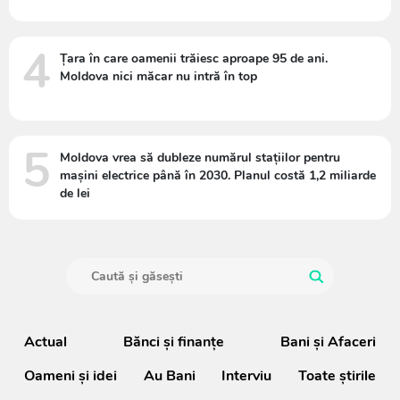
4
Țara în care oamenii trăiesc aproape 95 de ani.
Moldova nici măcar nu intră în top
5
Moldova vrea să dubleze numărul stațiilor pentru
mașini electrice până în 2030. Planul costă 1,2 miliarde
de lei
Actual
Bănci şi finanţe
Bani și Afaceri
Oameni şi idei
Au Bani
Interviu
Toate știrile