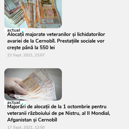
actual
Alocații majorate veteranilor și lichidatorilor
avariei de la Cernobîl. Prestațiile sociale vor
crește până la 550 lei
23 Sept. 2021, 23:07
actual
Majorări de alocații de la 1 octombrie pentru
veteranii războiului de pe Nistru, al II Mondial,
Afganistan și Cernobîl
17 Sept. 2021, 12:50