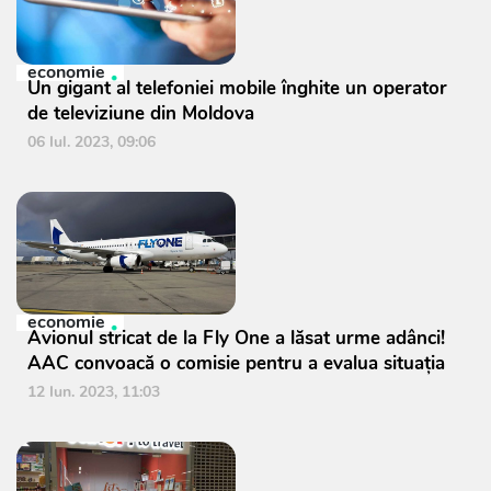
economie
Un gigant al telefoniei mobile înghite un operator
de televiziune din Moldova
06 Iul. 2023, 09:06
economie
Avionul stricat de la Fly One a lăsat urme adânci!
AAC convoacă o comisie pentru a evalua situația
12 Iun. 2023, 11:03