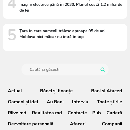
4
mașini electrice până în 2030. Planul costă 1,2 miliarde
de lei
5
Țara în care oamenii trăiesc aproape 95 de ani.
Moldova nici măcar nu intră în top
Actual
Bănci şi finanţe
Bani și Afaceri
Oameni şi idei
Au Bani
Interviu
Toate știrile
Rlive.md
Realitatea.md
Contacte
Pub
Carieră
Dezvoltare personală
Afaceri
Companii