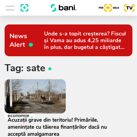
Unde s-a topit creșterea? Fiscul
News
și Vama au adus 4,25 miliarde
Alert
în plus, dar bugetul a câștigat
doar 794 de milioane
Tag: sate
economie
Acuzații grave din teritoriu! Primăriile,
amenințate cu tăierea finanțărilor dacă nu
acceptă amalgamarea