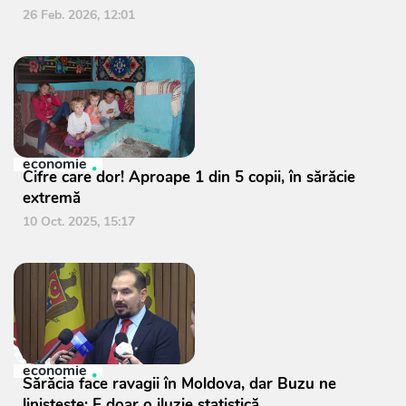
26 Feb. 2026, 12:01
economie
Cifre care dor! Aproape 1 din 5 copii, în sărăcie
extremă
10 Oct. 2025, 15:17
economie
Sărăcia face ravagii în Moldova, dar Buzu ne
liniștește: E doar o iluzie statistică