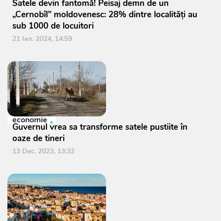
Satele devin fantomă! Peisaj demn de un
„Cernobîl” moldovenesc: 28% dintre localități au
sub 1000 de locuitori
21 Ian. 2024, 14:59
economie
Guvernul vrea sa transforme satele pustiite în
oaze de tineri
13 Dec. 2023, 13:32