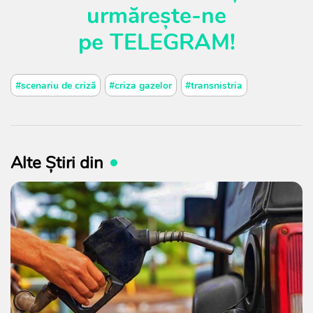
urmărește-ne
pe
TELEGRAM
!
#scenariu de criză
#criza gazelor
#transnistria
Alte Știri din