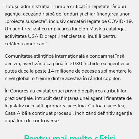
Totuși, administrația Trump a criticat în repetate rânduri
agenția, acuzând risipă de fonduri și chiar finanțarea unor
„proiecte suspecte”, inclusiv cercetări legate de COVID-19.
Un audit realizat cu implicarea lui Elon Musk a catalogat
activitatea USAID drept „ineficientă și inutilă pentru
cetățenii americani”.
Comunitatea științifică internațională a condamnat însă
decizia, avertizând că până în 2030 închiderea agenției ar
putea duce la peste 14 milioane de decese suplimentare la
nivel global, o treime dintre acestea în rândul copiilor.
În Congres au existat critici privind depășirea atribuțiilor
prezidențiale, întrucât desființarea unei agenții finanțate de
legislativ necesită aprobarea acestuia. Cu toate acestea,
Casa Albă a continuat procesul, închizând definitiv agenția
după luni de controverse.
Pentru mai multe ș5tiri