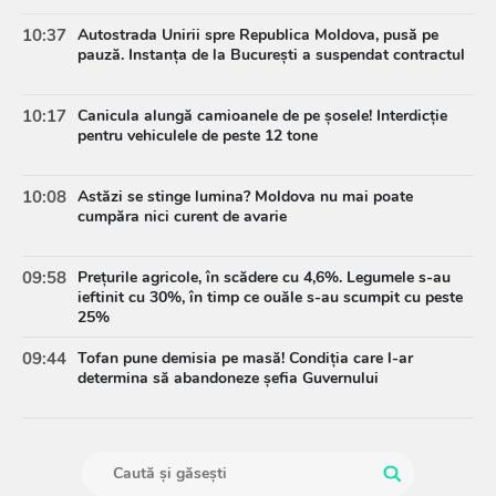
10:37
Autostrada Unirii spre Republica Moldova, pusă pe
pauză. Instanța de la București a suspendat contractul
10:17
Canicula alungă camioanele de pe șosele! Interdicție
pentru vehiculele de peste 12 tone
10:08
Astăzi se stinge lumina? Moldova nu mai poate
cumpăra nici curent de avarie
09:58
Prețurile agricole, în scădere cu 4,6%. Legumele s-au
ieftinit cu 30%, în timp ce ouăle s-au scumpit cu peste
25%
09:44
Tofan pune demisia pe masă! Condiția care l-ar
determina să abandoneze șefia Guvernului