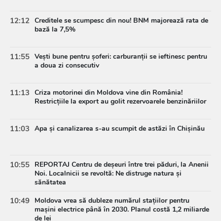
12:12
Creditele se scumpesc din nou! BNM majorează rata de
bază la 7,5%
11:55
Vești bune pentru șoferi: carburanții se ieftinesc pentru
a doua zi consecutiv
11:13
Criza motorinei din Moldova vine din România!
Restricțiile la export au golit rezervoarele benzinăriilor
11:03
Apa și canalizarea s-au scumpit de astăzi în Chișinău
10:55
REPORTAJ Centru de deșeuri între trei păduri, la Anenii
Noi. Localnicii se revoltă: Ne distruge natura și
sănătatea
10:49
Moldova vrea să dubleze numărul stațiilor pentru
mașini electrice până în 2030. Planul costă 1,2 miliarde
de lei