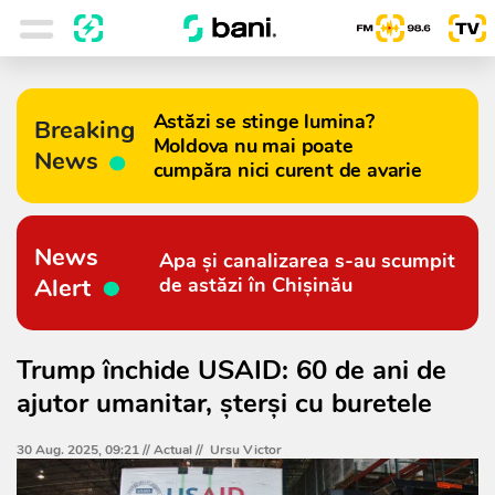
Astăzi se stinge lumina?
Breaking
Moldova nu mai poate
News
cumpăra nici curent de avarie
News
Apa și canalizarea s-au scumpit
Alert
de astăzi în Chișinău
Trump închide USAID: 60 de ani de
ajutor umanitar, șterși cu buretele
30 Aug. 2025, 09:21 //
Actual
//
Ursu Victor