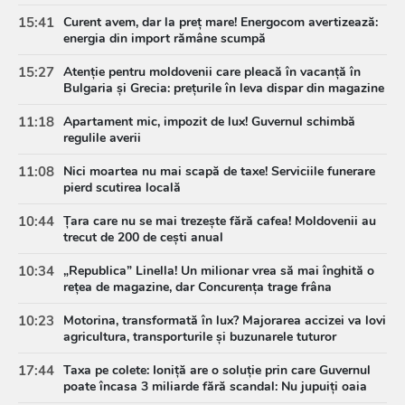
15:41
Curent avem, dar la preț mare! Energocom avertizează:
energia din import rămâne scumpă
15:27
Atenție pentru moldovenii care pleacă în vacanță în
Bulgaria și Grecia: prețurile în leva dispar din magazine
11:18
Apartament mic, impozit de lux! Guvernul schimbă
regulile averii
11:08
Nici moartea nu mai scapă de taxe! Serviciile funerare
pierd scutirea locală
10:44
Țara care nu se mai trezește fără cafea! Moldovenii au
trecut de 200 de cești anual
10:34
„Republica” Linella! Un milionar vrea să mai înghită o
rețea de magazine, dar Concurența trage frâna
10:23
Motorina, transformată în lux? Majorarea accizei va lovi
agricultura, transporturile și buzunarele tuturor
17:44
Taxa pe colete: Ioniță are o soluție prin care Guvernul
poate încasa 3 miliarde fără scandal: Nu jupuiți oaia