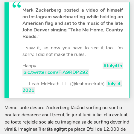
Mark Zuckerberg posted a video of himself
on Instagram wakeboarding while holding an
American flag and set to the music of the late
John Denver singing “Take Me Home, Country
Roads.”
I saw it, so now you have to see it too. I’m
sorry. I did not make the rules.
Happy
#July4th
pic.twitter.com/FiA9RDP29Z
— Leah McElrath 🏳️‍🌈 (@leahmcelrath)
July 4,
2021
Meme-urile despre Zuckerberg făcând surfing nu sunt o
noutate deoarece anul trecut, în jurul lunii iulie, el a evoluat
pe toate rețelele sociale cu imaginea sa de surfing devenind
virală. Imaginea îl arăta agățat pe placa Efoil de 12.000 de