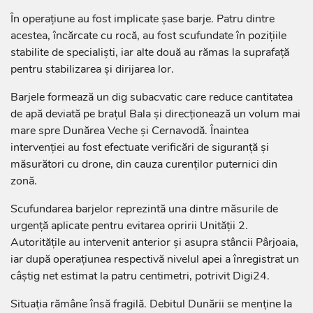
În operațiune au fost implicate șase barje. Patru dintre
acestea, încărcate cu rocă, au fost scufundate în pozițiile
stabilite de specialiști, iar alte două au rămas la suprafață
pentru stabilizarea și dirijarea lor.
Barjele formează un dig subacvatic care reduce cantitatea
de apă deviată pe brațul Bala și direcționează un volum mai
mare spre Dunărea Veche și Cernavodă. Înaintea
intervenției au fost efectuate verificări de siguranță și
măsurători cu drone, din cauza curenților puternici din
zonă.
Scufundarea barjelor reprezintă una dintre măsurile de
urgență aplicate pentru evitarea opririi Unității 2.
Autoritățile au intervenit anterior și asupra stâncii Pârjoaia,
iar după operațiunea respectivă nivelul apei a înregistrat un
câștig net estimat la patru centimetri, potrivit Digi24.
Situația rămâne însă fragilă. Debitul Dunării se menține la