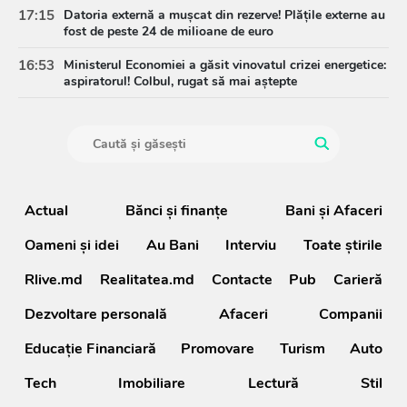
17:15
Datoria externă a mușcat din rezerve! Plățile externe au
fost de peste 24 de milioane de euro
16:53
Ministerul Economiei a găsit vinovatul crizei energetice:
aspiratorul! Colbul, rugat să mai aștepte
Actual
Bănci şi finanţe
Bani și Afaceri
Oameni şi idei
Au Bani
Interviu
Toate știrile
Rlive.md
Realitatea.md
Contacte
Pub
Carieră
Dezvoltare personală
Afaceri
Companii
Educație Financiară
Promovare
Turism
Auto
Tech
Imobiliare
Lectură
Stil