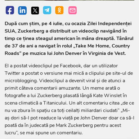
După cum știm, pe 4 iulie, cu ocazia Zilei Independenței
SUA, Zuckerberg a distribuit un videoclip navigând în
timp ce ținea steagul american în mâna dreaptă. Tânărul
de 37 de ani a navigat în rolul „Take Me Home, Country
Roads” pe muzica lui John Denver în Virginia de Vest.
El a postat videoclipul pe Facebook, dar un utilizator
Twitter a postat o versiune mai mică a clipului pe site-ul de
microblogging. Videoclipul a devenit viral și de atunci a
primit câteva comentarii amuzante. Un meme arată o
fotografie a lui Zuckerberg plasată lângă Kate Winslet în
scena climatică a Titanicului. Un alt comentariu citea „de ce
nu va zbura în spațiu ca toți ceilalți miliardari ciudati” „Mi-
aș dori să-l pot readuce la viață pe John Denver doar ca să-l
poată da în judecată pe Mark Zuckerberg pentru acest
lucru”, se mai spune un comentariu.