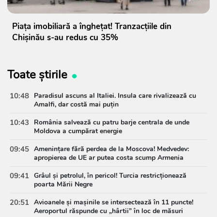
Piața imobiliară a înghețat! Tranzacțiile din
Chișinău s-au redus cu 35%
Toate știrile
10:48
Paradisul ascuns al Italiei. Insula care rivalizează cu
Amalfi, dar costă mai puțin
10:43
România salvează cu patru barje centrala de unde
Moldova a cumpărat energie
09:45
Amenințare fără perdea de la Moscova! Medvedev:
apropierea de UE ar putea costa scump Armenia
09:41
Grâul și petrolul, în pericol! Turcia restricționează
poarta Mării Negre
20:51
Avioanele și mașinile se intersectează în 11 puncte!
Aeroportul răspunde cu „hârtii” în loc de măsuri