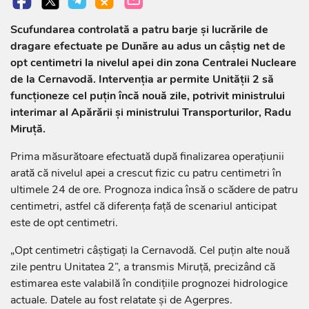
Scufundarea controlată a patru barje și lucrările de
dragare efectuate pe Dunăre au adus un câștig net de
opt centimetri la nivelul apei din zona Centralei Nucleare
de la Cernavodă. Intervenția ar permite Unității 2 să
funcționeze cel puțin încă nouă zile, potrivit ministrului
interimar al Apărării și ministrului Transporturilor, Radu
Miruță.
Prima măsurătoare efectuată după finalizarea operațiunii
arată că nivelul apei a crescut fizic cu patru centimetri în
ultimele 24 de ore. Prognoza indica însă o scădere de patru
centimetri, astfel că diferența față de scenariul anticipat
este de opt centimetri.
„Opt centimetri câștigați la Cernavodă. Cel puțin alte nouă
zile pentru Unitatea 2”, a transmis Miruță, precizând că
estimarea este valabilă în condițiile prognozei hidrologice
actuale. Datele au fost relatate și de Agerpres.