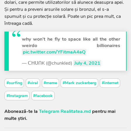
dolari, care permite utilizatorilor să alunece deasupra apei.
Și pentru a preveni arsurile solare și bronzul, el s-a
spumuit și cu protecție solară. Poate un pic prea mult, ca
întreaga cadă.
why won’t he fly to space like all the other
weirdo billionaires
pic.twitter.com/YFitmaA4aQ
— ᑕᕼᑌᑎK (@chunkled)
July 4, 2021
#surfing
#viral
#meme
#Mark zuckerberg
#internet
#Instagram
#facebook
Abonează-te la
Telegram Realitatea.md
pentru mai
multe știri.