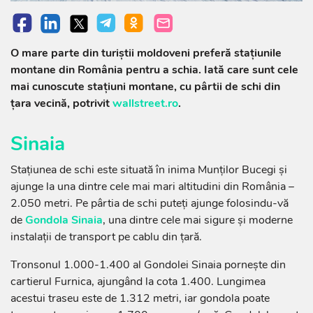
O mare parte din turiștii moldoveni preferă stațiunile
montane din România pentru a schia. Iată care sunt cele
mai cunoscute stațiuni montane, cu pârtii de schi din
țara vecină, potrivit
wallstreet.ro
.
Sinaia
Stațiunea de schi este situată în inima Munţilor Bucegi şi
ajunge la una dintre cele mai mari altitudini din România –
2.050 metri. Pe pârtia de schi puteți ajunge folosindu-vă
de
Gondola Sinaia
, una dintre cele mai sigure și moderne
instalații de transport pe cablu din țară.
Tronsonul 1.000-1.400 al Gondolei Sinaia porneşte din
cartierul Furnica, ajungând la cota 1.400. Lungimea
acestui traseu este de 1.312 metri, iar gondola poate