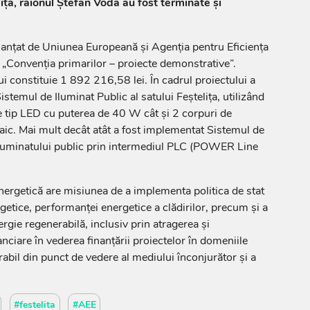
ița, raionul Ștefan Vodă au fost terminate și
inanțat de Uniunea Europeană și Agenția pentru Eficiența
„Convenția primarilor – proiecte demonstrative”.
ui constituie 1 892 216,58 lei. În cadrul proiectului a
istemul de Iluminat Public al satului Feștelița, utilizând
 tip LED cu puterea de 40 W cât și 2 corpuri de
aic.
Mai mult decât atât a fost implementat Sistemul de
 iluminatului public prin intermediul PLC (POWER Line
nergetică are misiunea de a implementa politica de stat
getice, performanței energetice a clădirilor, precum și a
ergie regenerabilă, inclusiv prin atragerea și
nciare în vederea finanțării proiectelor în domeniile
abil din punct de vedere al mediului înconjurător și a
#festelita
#AEE