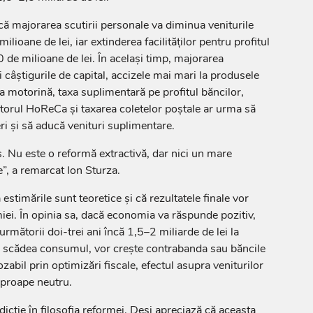
ă majorarea scutirii personale va diminua veniturile
lioane de lei, iar extinderea facilităților pentru profitul
 de milioane de lei. În același timp, majorarea
 câștigurile de capital, accizele mai mari la produsele
 la motorină, taxa suplimentară pe profitul băncilor,
orul HoReCa și taxarea coletelor poștale ar urma să
i și să aducă venituri suplimentare.
s. Nu este o reformă extractivă, dar nici un mare
”, a remarcat Ion Sturza.
estimările sunt teoretice și că rezultatele finale vor
ei. În opinia sa, dacă economia va răspunde pozitiv,
rmătorii doi-trei ani încă 1,5–2 miliarde de lei la
r scădea consumul, vor crește contrabanda sau băncile
zabil prin optimizări fiscale, efectul asupra veniturilor
aproape neutru.
icție în filosofia reformei. Deși apreciază că aceasta