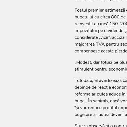
Fostul premier estimează c
bugetului cu circa 800 de mi
reinvestit cu încă 150–200
impozitului pe dividende și
considerate „vicii”, acciza
majorarea TVA pentru sect
compenseze aceste pierder
„Modest, dar totuși pe plu
stimulent pentru economie
Totodată, el avertizează că 
depinde de reacția economi
reforma ar putea aduce în u
buget. În schimb, dacă vo
își vor reduce profitul impo
bugetare ar putea deveni 
Sturza observă și o contrad