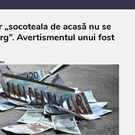
ar „socoteala de acasă nu se
ârg”. Avertismentul unui fost
tor