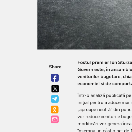
Fostul premier Ion Sturz
Share
Guvern este, în ansamblu,
veniturilor bugetare, chi
economiei și de comporta
Într-o analiză publicată p
inițial pentru a aduce mai 
„aproape neutră” din punct 
vor reduce veniturile buget
modificări vor genera înca
însemna un câștig net de 1