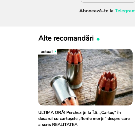
Abonează-te la
Telegram
Alte recomandări
actual
ULTIMA ORĂ! Percheziții la Î.S. „Cartuș” în
dosarul cu cartușele „florile morții” despre care
a scris REALITATEA