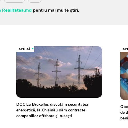
 Realitatea.md
pentru mai multe știri.
actual
ac
DOC La Bruxelles discutăm securitatea
Oper
energetică, la Chișinău dăm contracte
de d
companiilor offshore și rusești
ban