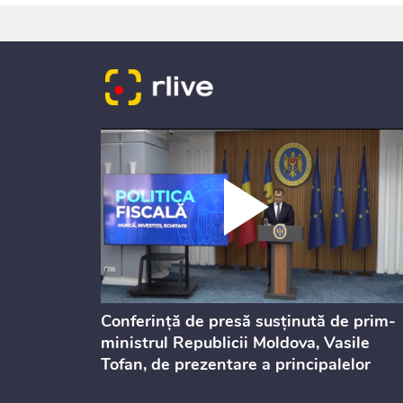
dicată
Conferință de presă susținută de prim-
culație
ministrul Republicii Moldova, Vasile
Tofan, de prezentare a principalelor
prevederi ale politicii fiscale pentru