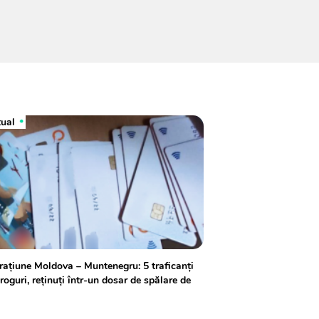
tual
ațiune Moldova – Muntenegru: 5 traficanți
roguri, reținuți într-un dosar de spălare de
i