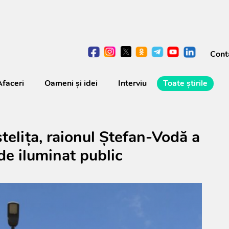
Cont
Afaceri
Oameni şi idei
Interviu
Toate știrile
ștelița, raionul Ștefan-Vodă a
de iluminat public