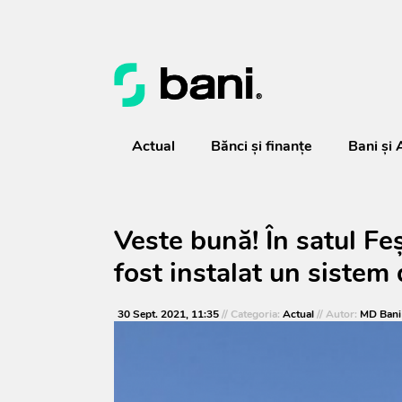
Actual
Bănci şi finanţe
Bani și 
Veste bună! În satul Fe
fost instalat un sistem 
30 Sept. 2021, 11:35
// Categoria:
Actual
// Autor:
MD Bani