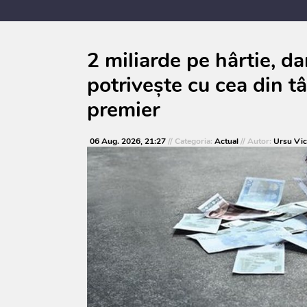
anul 2027, care urmează să fie supusă
consultărilor publice
2 miliarde pe hârtie, d
potrivește cu cea din t
premier
06 Aug. 2026, 21:27
// Categoria:
Actual
// Autor:
Ursu Vic