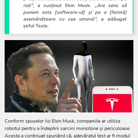
roți”
, a susținut Elon Musk.
„Are sens să
punem asta [software-ul] și pe o [formă]
asemănătoare cu cea umană”,
a adăugat
șeful Tesla.
Conform spuselor lui Elon Musk, companiile ar utiliza
robotul pentru a îndeplini sarcini monotone și periculoase.
Acesta a continuat spunând că, adevăratul test ar fi modul