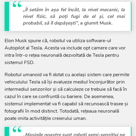
„Îl setăm în așa fel încât, la nivel mecanic, la
nivel fizic, să poți fugi de el și, cel mai
probabil, să îl depășești”
, a glumit Musk.
Elon Musk spune că, robotul va utiliza software-ul
Autopilot al Tesla. Acesta va include opt camere care vor
intra într-o rețea neuronală dezvoltată de Tesla pentru
sistemul FSD.
Robotul umanoid va fi dotat cu același sistem care permite
vehiculului Tesla să își evalueze mediul înconjurător prin
intermediul senzorilor și să calculeze ce trebuie să facă în
cazul în care se confruntă cu bariere. De asemenea,
sistemul implementat va fi capabil să recunoască trasee și
fotografii în mod distinct. Totodată, rețeaua neuronală
poate imita activitățile creierului uman.
„Mașinile noastre sunt roboți semi-senzitivi pe