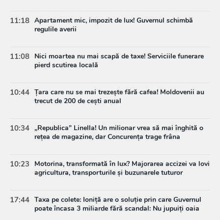
11:18
Apartament mic, impozit de lux! Guvernul schimbă
regulile averii
11:08
Nici moartea nu mai scapă de taxe! Serviciile funerare
pierd scutirea locală
10:44
Țara care nu se mai trezește fără cafea! Moldovenii au
trecut de 200 de cești anual
10:34
„Republica” Linella! Un milionar vrea să mai înghită o
rețea de magazine, dar Concurența trage frâna
10:23
Motorina, transformată în lux? Majorarea accizei va lovi
agricultura, transporturile și buzunarele tuturor
17:44
Taxa pe colete: Ioniță are o soluție prin care Guvernul
poate încasa 3 miliarde fără scandal: Nu jupuiți oaia