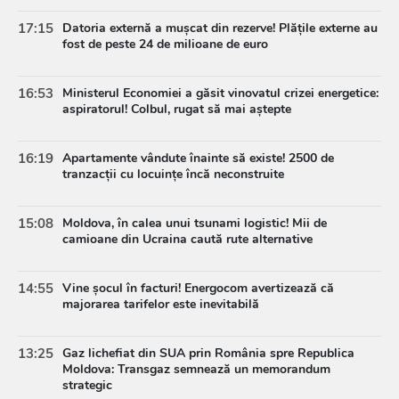
17:15
Datoria externă a mușcat din rezerve! Plățile externe au
fost de peste 24 de milioane de euro
16:53
Ministerul Economiei a găsit vinovatul crizei energetice:
aspiratorul! Colbul, rugat să mai aștepte
16:19
Apartamente vândute înainte să existe! 2500 de
tranzacții cu locuințe încă neconstruite
15:08
Moldova, în calea unui tsunami logistic! Mii de
camioane din Ucraina caută rute alternative
14:55
Vine șocul în facturi! Energocom avertizează că
majorarea tarifelor este inevitabilă
13:25
Gaz lichefiat din SUA prin România spre Republica
Moldova: Transgaz semnează un memorandum
strategic