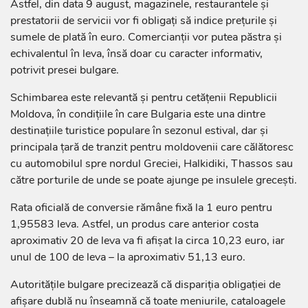
Astfel, din data 9 august, magazinele, restaurantele și
prestatorii de servicii vor fi obligați să indice prețurile și
sumele de plată în euro. Comercianții vor putea păstra și
echivalentul în leva, însă doar cu caracter informativ,
potrivit presei bulgare.
Schimbarea este relevantă și pentru cetățenii Republicii
Moldova, în condițiile în care Bulgaria este una dintre
destinațiile turistice populare în sezonul estival, dar și
principala țară de tranzit pentru moldovenii care călătoresc
cu automobilul spre nordul Greciei, Halkidiki, Thassos sau
către porturile de unde se poate ajunge pe insulele grecești.
Rata oficială de conversie rămâne fixă la 1 euro pentru
1,95583 leva. Astfel, un produs care anterior costa
aproximativ 20 de leva va fi afișat la circa 10,23 euro, iar
unul de 100 de leva – la aproximativ 51,13 euro.
Autoritățile bulgare precizează că dispariția obligației de
afișare dublă nu înseamnă că toate meniurile, cataloagele