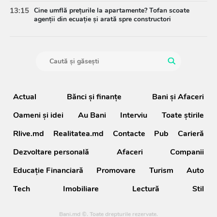
13:15
Cine umflă prețurile la apartamente? Tofan scoate
agenții din ecuație și arată spre constructori
Actual
Bănci şi finanţe
Bani și Afaceri
Oameni şi idei
Au Bani
Interviu
Toate știrile
Rlive.md
Realitatea.md
Contacte
Pub
Carieră
Dezvoltare personală
Afaceri
Companii
Educație Financiară
Promovare
Turism
Auto
Tech
Imobiliare
Lectură
Stil
Bani.md ©. Toate drepturile rezervate.