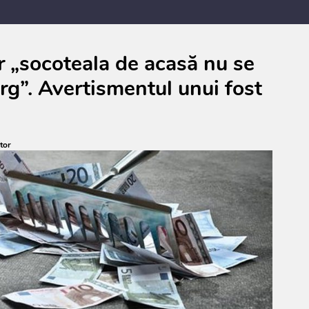
ar „socoteala de acasă nu se
ârg”. Avertismentul unui fost
tor