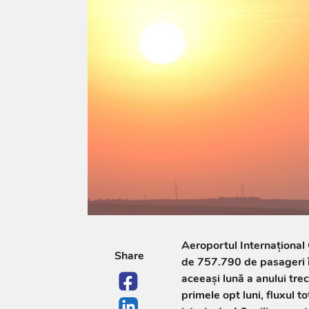
Aeroportul Internațional 
Share
de 757.790 de pasageri î
aceeași lună a anului tr
primele opt luni, fluxul t