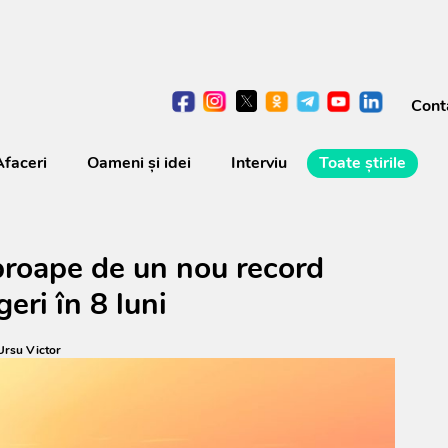
Cont
Afaceri
Oameni şi idei
Interviu
Toate știrile
proape de un nou record
geri în 8 luni
Ursu Victor