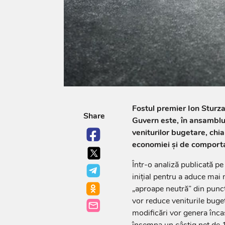
Fostul premier Ion Sturz
Share
Guvern este, în ansamblu,
veniturilor bugetare, chi
economiei și de comporta
Într-o analiză publicată p
inițial pentru a aduce mai 
„aproape neutră” din punct 
vor reduce veniturile buget
modificări vor genera înca