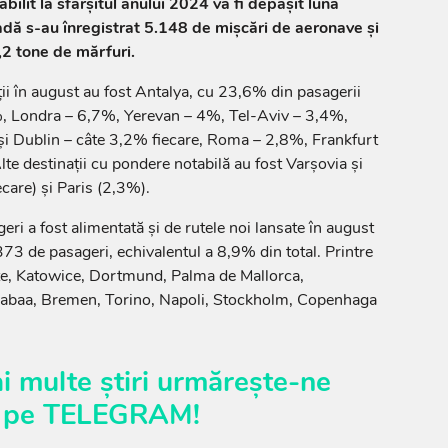
abilit la sfârșitul anului 2024 va fi depășit luna
oadă s-au înregistrat 5.148 de mișcări de aeronave și
,2 tone de mărfuri.
ii în august au fost Antalya, cu 23,6% din pasagerii
9%, Londra – 6,7%, Yerevan – 4%, Tel-Aviv – 3,4%,
și Dublin – câte 3,2% fiecare, Roma – 2,8%, Frankfurt
te destinații cu pondere notabilă au fost Varșovia și
are) și Paris (2,3%).
eri a fost alimentată și de rutele noi lansate în august
3 de pasageri, echivalentul a 8,9% din total. Printre
e, Katowice, Dortmund, Palma de Mallorca,
abaa, Bremen, Torino, Napoli, Stockholm, Copenhaga
i multe știri urmărește-ne
pe
TELEGRAM
!