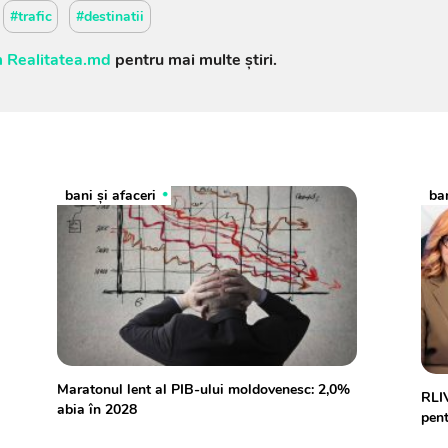
#trafic
#destinatii
 Realitatea.md
pentru mai multe știri.
bani și afaceri
ban
Maratonul lent al PIB-ului moldovenesc: 2,0%
RLIV
abia în 2028
pent