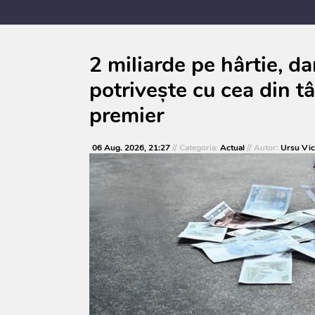
anul 2027, care urmează să fie supusă
consultărilor publice
2 miliarde pe hârtie, d
potrivește cu cea din t
premier
06 Aug. 2026, 21:27
// Categoria:
Actual
// Autor:
Ursu Vic