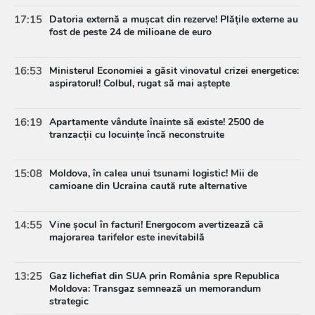
17:15
Datoria externă a mușcat din rezerve! Plățile externe au
fost de peste 24 de milioane de euro
16:53
Ministerul Economiei a găsit vinovatul crizei energetice:
aspiratorul! Colbul, rugat să mai aștepte
16:19
Apartamente vândute înainte să existe! 2500 de
tranzacții cu locuințe încă neconstruite
15:08
Moldova, în calea unui tsunami logistic! Mii de
camioane din Ucraina caută rute alternative
14:55
Vine șocul în facturi! Energocom avertizează că
majorarea tarifelor este inevitabilă
13:25
Gaz lichefiat din SUA prin România spre Republica
Moldova: Transgaz semnează un memorandum
strategic