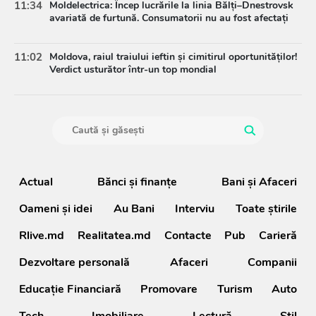
11:34
Moldelectrica: Încep lucrările la linia Bălți–Dnestrovsk
avariată de furtună. Consumatorii nu au fost afectați
11:02
Moldova, raiul traiului ieftin și cimitirul oportunităților!
Verdict usturător într-un top mondial
Actual
Bănci şi finanţe
Bani și Afaceri
Oameni şi idei
Au Bani
Interviu
Toate știrile
Rlive.md
Realitatea.md
Contacte
Pub
Carieră
Dezvoltare personală
Afaceri
Companii
Educație Financiară
Promovare
Turism
Auto