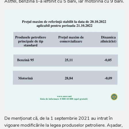
Astfel, benzina s-a ieftinit cu 5 bani, iar motorina cu 9 bani.
De menționat că, de la 1 septembrie 2021 au intrat în
vigoare modificările la legea produselor petroliere. Așadar,