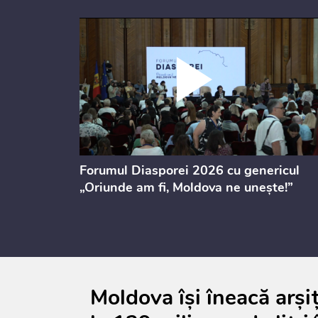
ectul de
Forumul Diasporei 2026 cu genericul
i
„Oriunde am fi, Moldova ne unește!”
Moldova își îneacă arși