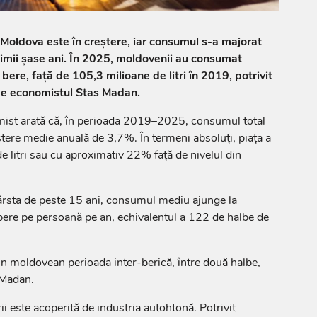
 Moldova este în creștere, iar consumul s-a majorat
timii șase ani. În 2025, moldovenii au consumat
 bere, față de 105,3 milioane de litri în 2019, potrivit
de economistul Stas Madan.
mist arată că, în perioada 2019–2025, consumul total
ștere medie anuală de 3,7%. În termeni absoluți, piața a
e litri sau cu aproximativ 22% față de nivelul din
ârsta de peste 15 ani, consumul mediu ajunge la
 bere pe persoană pe an, echivalentul a 122 de halbe de
un moldovean perioada inter-berică, între două halbe,
ă Madan.
i este acoperită de industria autohtonă. Potrivit