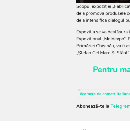
Scopul expoziției „Fabrica
de a promova produsele comp
de a intensifica dialogul pu
Expoziția se va desfășura 
Expozițional „Moldexpo”. P
Primăriei Chișinău, va fi a
„Ștefan Cel Mare Și Sfânt” 
Pentru ma
#camera de comert italian
Abonează-te la
Telegram