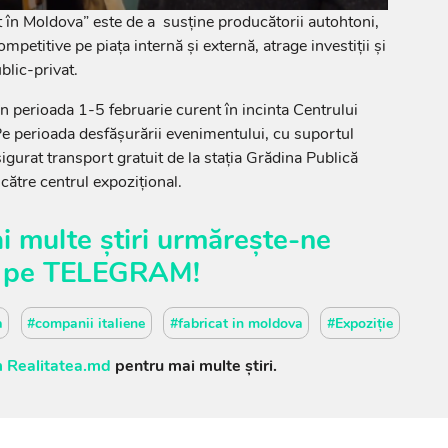
t în Moldova” este de a susține producătorii autohtoni,
etitive pe piața internă și externă, atrage investiții și
blic-privat.
în perioada 1-5 februarie curent în incinta Centrului
e perioada desfășurării evenimentului, cu suportul
sigurat transport gratuit de la stația Grădina Publică
către centrul expozițional.
i multe știri urmărește-ne
pe
TELEGRAM
!
a
#companii italiene
#fabricat in moldova
#Expoziție
 Realitatea.md
pentru mai multe știri.