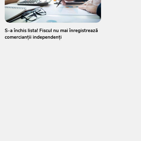
S-a închis lista! Fiscul nu mai înregistrează
comercianții independenți