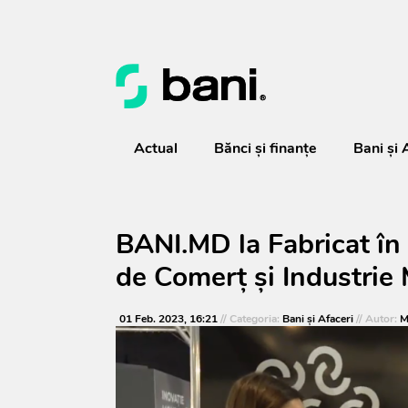
Actual
Bănci şi finanţe
Bani și 
BANI.MD la Fabricat în
de Comerț și Industrie 
01 Feb. 2023, 16:21
// Categoria:
Bani și Afaceri
// Autor:
M