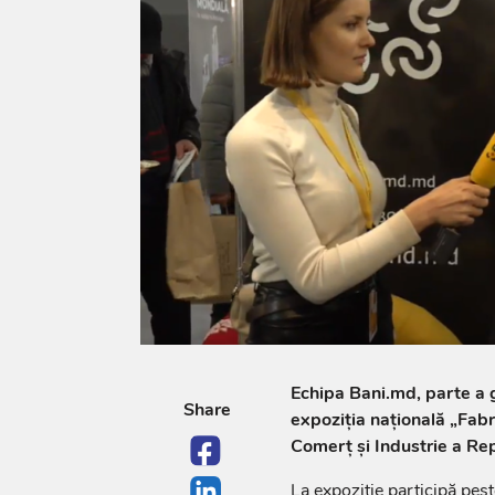
Echipa Bani.md, parte a g
Share
expoziția națională „Fab
Comerț și Industrie a Re
La expoziție participă pes