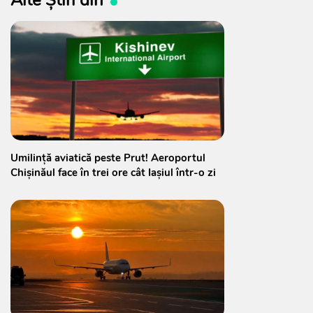
Umilință aviatică peste Prut! Aeroportul
Chișinăul face în trei ore cât Iașiul într-o zi