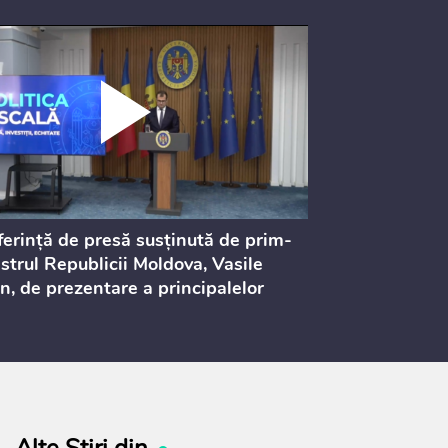
erință de presă susținută de prim-
Ședința Consi
strul Republicii Moldova, Vasile
Procurorilor
n, de prezentare a principalelor
ederi ale politicii fiscale pentru
 2027, care urmează să fie supusă
ultărilor publice
Alte Știri din