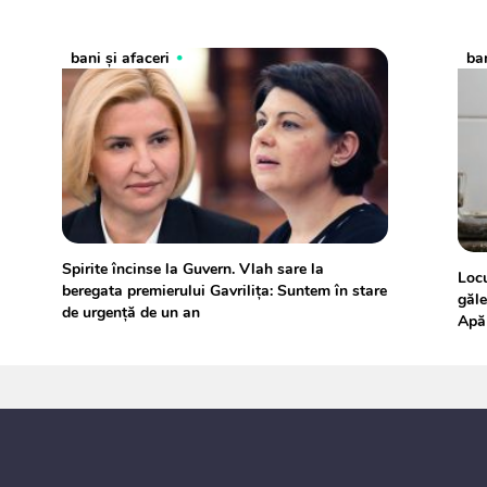
bani și afaceri
ban
Spirite încinse la Guvern. Vlah sare la
Locu
beregata premierului Gavrilița: Suntem în stare
găle
de urgență de un an
Apă