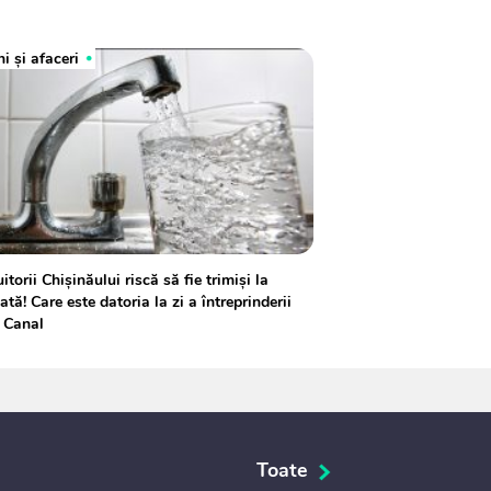
i și afaceri
itorii Chișinăului riscă să fie trimiși la
ată! Care este datoria la zi a întreprinderii
 Canal
Toate