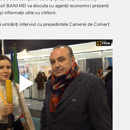
e noi! BANI.MD va discuta cu agenții economici prezenți
 informații utile cu cititorii.
ă urmăriți interviul cu președintele Camerei de Comerț
.