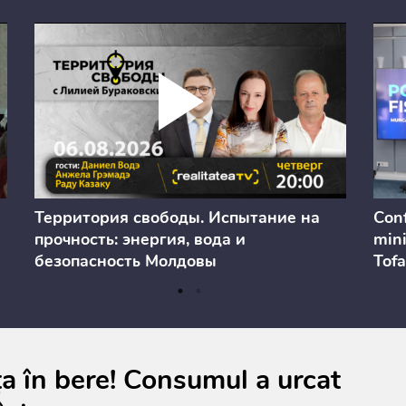
Территория свободы. Испытание на
Conf
прочность: энергия, вода и
mini
безопасность Молдовы
Tofa
prev
anul
cons
ța în bere! Consumul a urcat