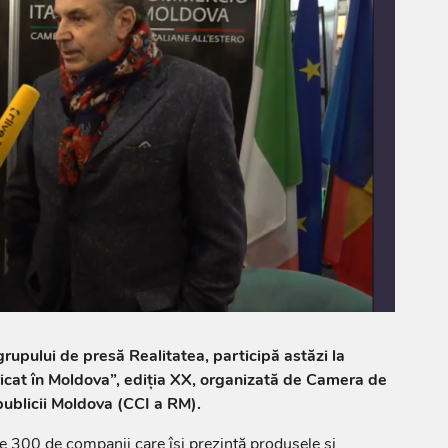
rupului de presă Realitatea, participă astăzi la
ricat în Moldova”, ediția XX, organizată de Camera de
publicii Moldova (CCI a RM).
te 300 de companii care își prezintă produsele și