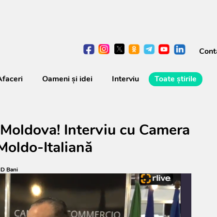
Cont
Afaceri
Oameni şi idei
Interviu
Toate știrile
 Moldova! Interviu cu Camera
Moldo-Italiană
D Bani