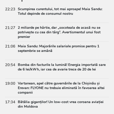
22:23
Scumpirea curentului, tot mai aproape! Maia Sandu:
Totul depinde de consumul nostru
21:27
2 miliarde pe hârtie, dar „socoteala de acasă nu se
potrivește cu cea din târg”. Avertismentul unui fost
premier
21:06
Maia Sandu: Majorările salariale promise pentru 1
septembrie se amână
20:54
Bomba din facturile la lumină! Energia importată sare
de 6 lei/kWh, iar cea de avarie trece de 20 de lei
19:00
Vartanean, apel către guvernările de la Chișinău și
Erevan: FLYONE nu trebuie eliminată în favoarea altei
companii
17:34
Bătălia giganților! Un low-cost vrea coroana aviației
din Moldova