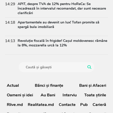
14:29
APIT, despre TVA de 12% pentru HoReCa: Se
încadrează în intervalul recomandat, dar sunt necesare
clarificări
14:18
Apartamentele au devenit un lux! Tofan promite să
spargă bula imobiliară
14:13
Revoluție fiscală în frigider! Cașul moldovenesc rămâne
la 8%, mozzarella urcă la 12%
Actual
Bănci şi finanţe
Bani și Afaceri
Oameni şi idei
Au Bani
Interviu
Toate știrile
Rlive.md
Realitatea.md
Contacte
Pub
Carieră