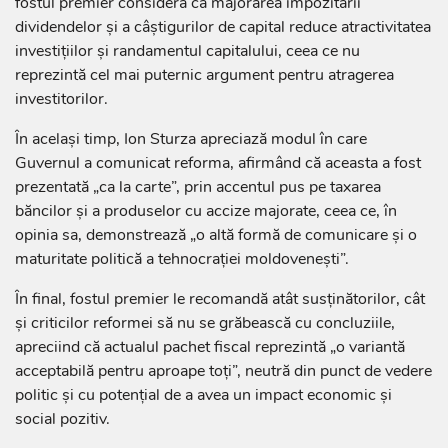
fostul premier consideră că majorarea impozitării
dividendelor și a câștigurilor de capital reduce atractivitatea
investițiilor și randamentul capitalului, ceea ce nu
reprezintă cel mai puternic argument pentru atragerea
investitorilor.
În același timp, Ion Sturza apreciază modul în care
Guvernul a comunicat reforma, afirmând că aceasta a fost
prezentată „ca la carte”, prin accentul pus pe taxarea
băncilor și a produselor cu accize majorate, ceea ce, în
opinia sa, demonstrează „o altă formă de comunicare și o
maturitate politică a tehnocrației moldovenești”.
În final, fostul premier le recomandă atât susținătorilor, cât
și criticilor reformei să nu se grăbească cu concluziile,
apreciind că actualul pachet fiscal reprezintă „o variantă
acceptabilă pentru aproape toți”, neutră din punct de vedere
politic și cu potențial de a avea un impact economic și
social pozitiv.