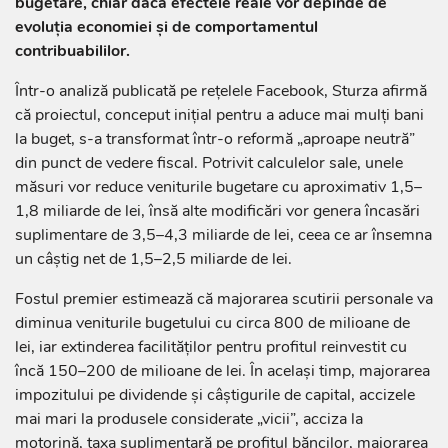
bugetare, chiar dacă efectele reale vor depinde de
evoluția economiei și de comportamentul
contribuabililor.
Într-o analiză publicată pe rețelele Facebook, Sturza afirmă
că proiectul, conceput inițial pentru a aduce mai mulți bani
la buget, s-a transformat într-o reformă „aproape neutră”
din punct de vedere fiscal. Potrivit calculelor sale, unele
măsuri vor reduce veniturile bugetare cu aproximativ 1,5–
1,8 miliarde de lei, însă alte modificări vor genera încasări
suplimentare de 3,5–4,3 miliarde de lei, ceea ce ar însemna
un câștig net de 1,5–2,5 miliarde de lei.
Fostul premier estimează că majorarea scutirii personale va
diminua veniturile bugetului cu circa 800 de milioane de
lei, iar extinderea facilităților pentru profitul reinvestit cu
încă 150–200 de milioane de lei. În același timp, majorarea
impozitului pe dividende și câștigurile de capital, accizele
mai mari la produsele considerate „vicii”, acciza la
motorină, taxa suplimentară pe profitul băncilor, majorarea