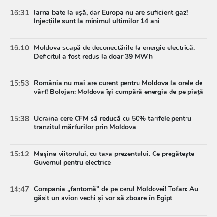
16:31
Iarna bate la ușă, dar Europa nu are suficient gaz!
Injecțiile sunt la minimul ultimilor 14 ani
16:10
Moldova scapă de deconectările la energie electrică.
Deficitul a fost redus la doar 39 MWh
15:53
România nu mai are curent pentru Moldova la orele de
vârf! Bolojan: Moldova își cumpără energia de pe piață
15:38
Ucraina cere CFM să reducă cu 50% tarifele pentru
tranzitul mărfurilor prin Moldova
15:12
Mașina viitorului, cu taxa prezentului. Ce pregătește
Guvernul pentru electrice
14:47
Compania „fantomă” de pe cerul Moldovei! Tofan: Au
găsit un avion vechi și vor să zboare în Egipt