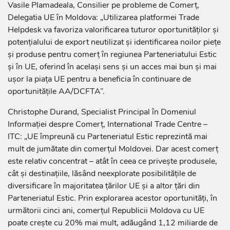
Vasile Plamadeala, Consilier pe probleme de Comerț,
Delegatia UE în Moldova: „Utilizarea platformei Trade
Helpdesk va favoriza valorificarea tuturor oportunităților și
potențialului de export neutilizat și identificarea noilor piețe
și produse pentru comerț în regiunea Parteneriatului Estic
și în UE, oferind în același sens și un acces mai bun și mai
ușor la piața UE pentru a beneficia în continuare de
oportunitățile AA/DCFTA”.
Christophe Durand, Specialist Principal în Domeniul
Informației despre Comerț, International Trade Centre –
ITC: „UE împreună cu Parteneriatul Estic reprezintă mai
mult de jumătate din comerțul Moldovei. Dar acest comerț
este relativ concentrat – atât în ceea ce privește produsele,
cât și destinațiile, lăsând neexplorate posibilitățile de
diversificare în majoritatea țărilor UE și a altor țări din
Parteneriatul Estic. Prin explorarea acestor oportunități, în
următorii cinci ani, comerțul Republicii Moldova cu UE
poate crește cu 20% mai mult, adăugând 1,12 miliarde de