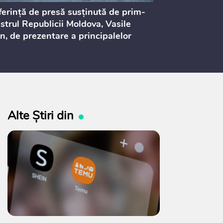
erință de presă susținută de prim-
Ședința Consi
strul Republicii Moldova, Vasile
Procurorilor
n, de prezentare a principalelor
ederi ale politicii fiscale pentru
 2027, care urmează să fie supusă
ultărilor publice
Alte Știri din