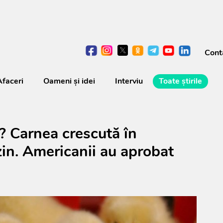
Cont
Afaceri
Oameni şi idei
Interviu
Toate știrile
? Carnea crescută în
zin. Americanii au aprobat