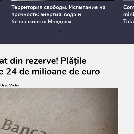
Территория свободы. Испытание на
Conf
прочность: энергия, вода и
mini
безопасность Молдовы
Tofa
prev
anul
cons
t din rezerve! Plățile
e 24 de milioane de euro
:
Ursu Victor