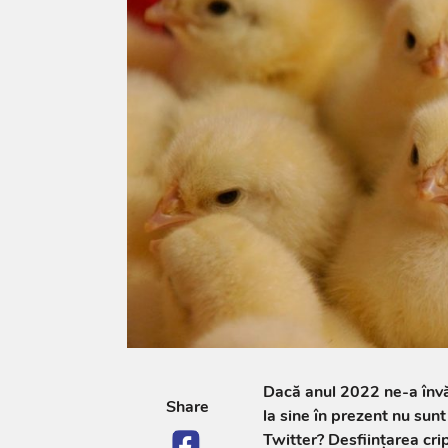
Dacă anul 2022 ne-a învăț
Share
la sine în prezent nu sunt
Twitter? Desființarea cri