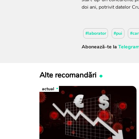
doi ani, potrivit datelor C
#laborator
#pui
#car
Abonează-te la
Telegram
Alte recomandări
actual