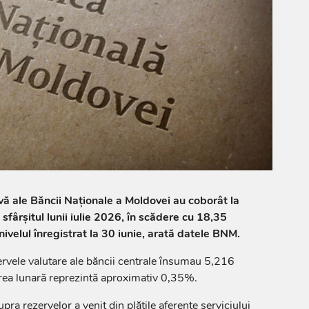
rvă ale Băncii Naționale a Moldovei au coborât la
sfârșitul lunii iulie 2026, în scădere cu 18,35
ivelul înregistrat la 30 iunie, arată datele BNM.
ezervele valutare ale băncii centrale însumau 5,216
rea lunară reprezintă aproximativ 0,35%.
a rezervelor a venit din plățile aferente serviciului