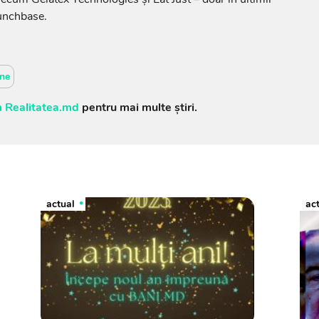
runchbase.
ne
 Realitatea.md
pentru mai multe știri.
actual
ac