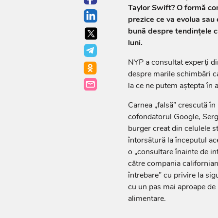
Taylor Swift? O formă c
prezice ce va evolua sau 
bună despre tendințele c
luni.
NYP a consultat experți di
despre marile schimbări ca
la ce ne putem aștepta în 
Carnea „falsă” crescută î
cofondatorul Google, Serge
burger creat din celulele s
întorsătură la începutul a
o „consultare înainte de in
către compania california
întrebare” cu privire la si
cu un pas mai aproape de m
alimentare.