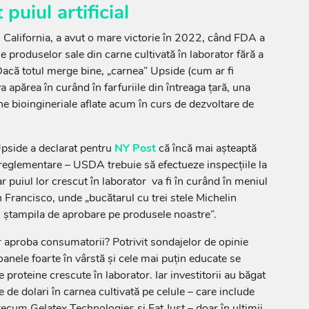
puiul artificial
 California, a avut o mare victorie în 2022, când FDA a
 ale produselor sale din carne cultivată în laborator fără a
acă totul merge bine, „carnea” Upside (cum ar fi
va apărea în curând în farfuriile din întreaga țară, una
e bioingineriale aflate acum în curs de dezvoltare de
Upside a declarat pentru
NY Post
că încă mai așteaptă
 reglementare – USDA trebuie să efectueze inspecțiile la
ar puiul lor crescut în laborator va fi în curând în meniul
 Francisco, unde „bucătarul cu trei stele Michelin
ștampila de aprobare pe produsele noastre”.
r aproba consumatorii? Potrivit sondajelor de opinie
anele foarte în vârstă și cele mai puțin educate se
proteine crescute în laborator. Iar investitorii au băgat
 de dolari în carnea cultivată pe celule – care include
ecum Gelatex Technologies și Eat Just – doar în ultimii