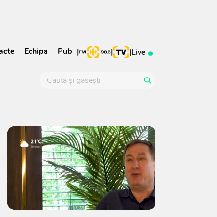
acte
Echipa
Pub
|
|
|
Live