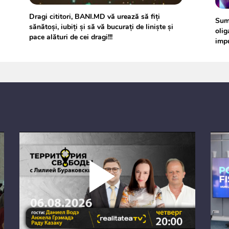
Dragi cititori, BANI.MD vă urează să fiţi
Suma
sănătoşi, iubiţi şi să vă bucuraţi de linişte şi
olig
pace alături de cei dragi!!!
imp