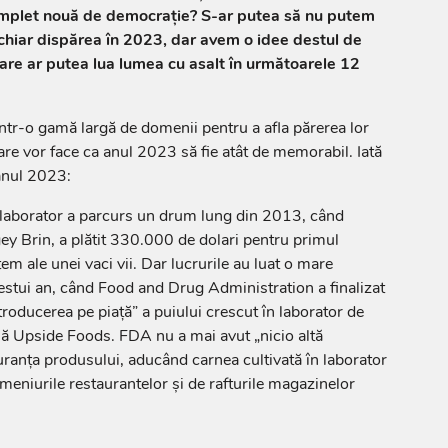
omplet nouă de democrație? S-ar putea să nu putem
chiar dispărea în 2023, dar avem o idee destul de
are ar putea lua lumea cu asalt în următoarele 12
ntr-o gamă largă de domenii pentru a afla părerea lor
re vor face ca anul 2023 să fie atât de memorabil. Iată
anul 2023:
n laborator a parcurs un drum lung din 2013, când
y Brin, a plătit 330.000 de dolari pentru primul
tem ale unei vaci vii. Dar lucrurile au luat o mare
cestui an, când Food and Drug Administration a finalizat
troducerea pe piață” a puiului crescut în laborator de
nă Upside Foods. FDA nu a mai avut „nicio altă
guranța produsului, aducând carnea cultivată în laborator
eniurile restaurantelor și de rafturile magazinelor