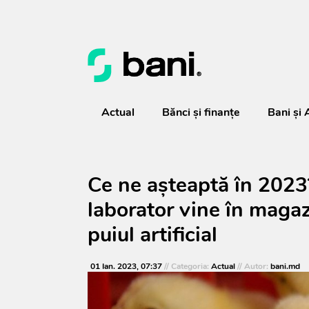
Actual
Bănci şi finanţe
Bani și 
Ce ne așteaptă în 2023
laborator vine în maga
puiul artificial
01 Ian. 2023, 07:37
// Categoria:
Actual
// Autor:
bani.md