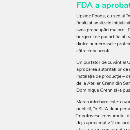
FDA a aprobat 
Upside Foods, cu sediul în
finalizat analizele inițiale
avea preocupări majore. D
burgerul de pui artificial) 
dintre numeroasele protein
către concurenți.
Un purtător de cuvânt al 
aprobarea autorităților de
instalația de producție – d
de la Atelier Crenn din San
Dominique Crenn și-a pus 
Marea întrebare este: o vo
publică, în SUA doar perso
împotrivesc consumului de 
deja aproximativ 2 miliarde
start-up-uri concurente pr