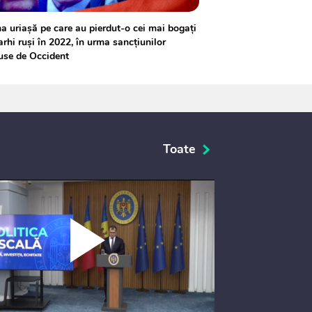
 uriașă pe care au pierdut-o cei mai bogați
arhi ruși în 2022, în urma sancțiunilor
use de Occident
Toate