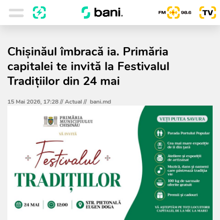
Chișinăul îmbracă ia. Primăria
capitalei te invită la Festivalul
Tradițiilor din 24 mai
15 Mai 2026, 17:28 //
Actual
//
bani.md