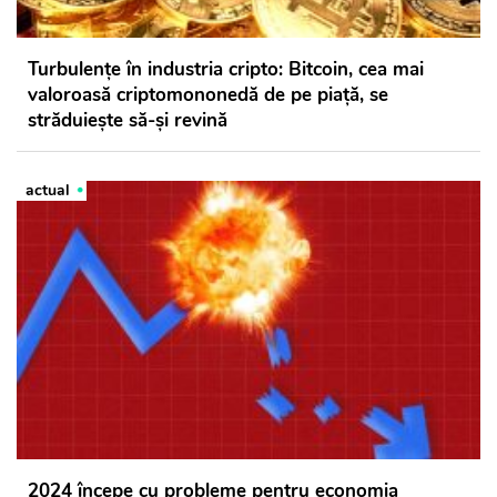
Turbulenţe în industria cripto: Bitcoin, cea mai
valoroasă criptomononedă de pe piaţă, se
străduieşte să-şi revină
actual
2024 începe cu probleme pentru economia