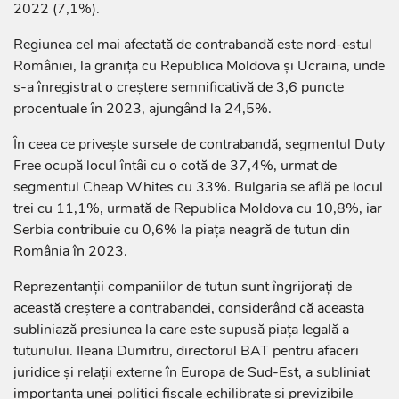
2022 (7,1%).
Regiunea cel mai afectată de contrabandă este nord-estul
României, la granița cu Republica Moldova și Ucraina, unde
s-a înregistrat o creștere semnificativă de 3,6 puncte
procentuale în 2023, ajungând la 24,5%.
În ceea ce privește sursele de contrabandă, segmentul Duty
Free ocupă locul întâi cu o cotă de 37,4%, urmat de
segmentul Cheap Whites cu 33%. Bulgaria se află pe locul
trei cu 11,1%, urmată de Republica Moldova cu 10,8%, iar
Serbia contribuie cu 0,6% la piața neagră de tutun din
România în 2023.
Reprezentanții companiilor de tutun sunt îngrijorați de
această creștere a contrabandei, considerând că aceasta
subliniază presiunea la care este supusă piața legală a
tutunului. Ileana Dumitru, directorul BAT pentru afaceri
juridice și relații externe în Europa de Sud-Est, a subliniat
importanța unei politici fiscale echilibrate și previzibile