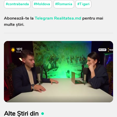
#contrabanda
#Moldova
#Romania
#Tigari
Abonează-te la
Telegram Realitatea.md
pentru mai
multe știri.
Alte Știri din