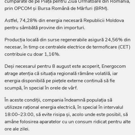
cumpărate de pe Piața pentru Ziua Următoare din România,
prin OPCOM și Bursa Română de Mărfuri (BRM).
Astfel, 74,28% din energia necesară Republicii Moldova
pentru sâmbătă provine din importuri.
Producția locală din surse regenerabile asigură 24,56% din
necesar, în timp ce centralele electrice de termoficare (CET)
contribuie cu doar 1,16%.
Deși necesarul pentru 8 august este acoperit, Energocom
atrage atenția că situația regională rămâne volatilă, iar
energia disponibilă pe piețele externe continuă să fie
scumpă, în special în orele de vârf.
În aceste condiții, compania îndeamnă populația să
utilizeze rațional energia electrică, în special în intervalul
18:00–23:00, să evite risipa și, acolo unde este posibil, să
amâne folosirea aparatelor cu un consum ridicat pentru alte
ore ale zilei.