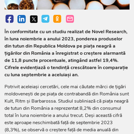
În conformitate cu un studiu realizat de Novel Research,
în luna noiembrie a anului 2023, ponderea produselor
din tutun din Republica Moldova pe piața neagră a
țigărilor din România a înregistrat o creștere alarmantă
de 11,8 puncte procentuale, atingând astfel 19,4%.
Cifrele evidențiază o tendință crescătoare în comparație
cu luna septembrie a aceluiași an.
Potrivit aceleiași cercetări, cele mai căutate mărci de țigări
moldovenești de pe piața de contrabandă din România sunt
Kult, Ritm și Barbarossa. Studiul subliniază că piața neagră
de tutun din România a reprezentat 8,2% din consumul
total în luna noiembrie a anului trecut. Deși această cifră
este aproape neschimbată față de septembrie 2023
(8,3%), se observă o creștere față de media anuală din