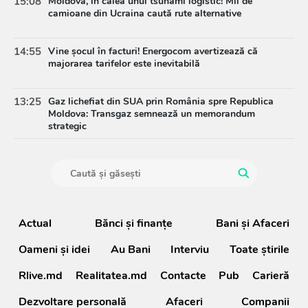
15:08
Moldova, în calea unui tsunami logistic! Mii de
camioane din Ucraina caută rute alternative
14:55
Vine șocul în facturi! Energocom avertizează că
majorarea tarifelor este inevitabilă
13:25
Gaz lichefiat din SUA prin România spre Republica
Moldova: Transgaz semnează un memorandum
strategic
Actual
Bănci şi finanţe
Bani și Afaceri
Oameni şi idei
Au Bani
Interviu
Toate știrile
Rlive.md
Realitatea.md
Contacte
Pub
Carieră
Dezvoltare personală
Afaceri
Companii