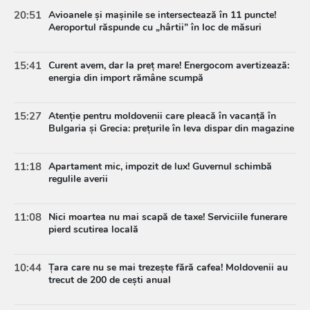
20:51
Avioanele și mașinile se intersectează în 11 puncte!
Aeroportul răspunde cu „hârtii” în loc de măsuri
15:41
Curent avem, dar la preț mare! Energocom avertizează:
energia din import rămâne scumpă
15:27
Atenție pentru moldovenii care pleacă în vacanță în
Bulgaria și Grecia: prețurile în leva dispar din magazine
11:18
Apartament mic, impozit de lux! Guvernul schimbă
regulile averii
11:08
Nici moartea nu mai scapă de taxe! Serviciile funerare
pierd scutirea locală
10:44
Țara care nu se mai trezește fără cafea! Moldovenii au
trecut de 200 de cești anual