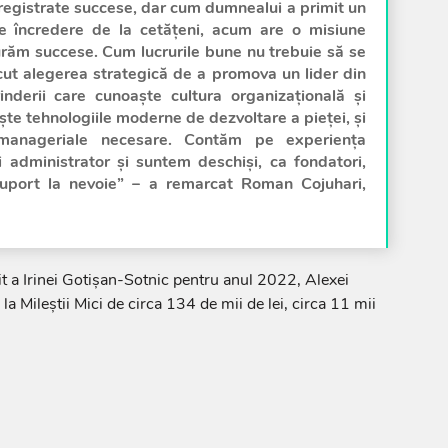
nregistrate succese, dar cum dumnealui a primit un
e încredere de la cetățeni, acum are o misiune
 urăm succese. Cum lucrurile bune nu trebuie să se
ut alegerea strategică de a promova un lider din
prinderii care cunoaște cultura organizațională și
te tehnologiile moderne de dezvoltare a pieței, și
 manageriale necesare. Contăm pe experiența
i administrator și suntem deschiși, ca fondatori,
suport la nevoie” – a remarcat Roman Cojuhari,
it a Irinei Gotișan-Sotnic pentru anul 2022, Alexei
la Mileștii Mici de circa 134 de mii de lei, circa 11 mii