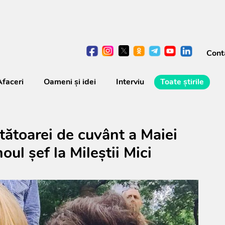
Cont
Afaceri
Oameni şi idei
Interviu
Toate știrile
rtătoarei de cuvânt a Maiei
oul șef la Mileștii Mici