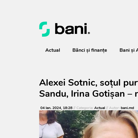
Actual
Bănci şi finanţe
Bani și 
Alexei Sotnic, soțul pu
Sandu, Irina Gotișan – n
04 Ian. 2024, 18:28
// Categoria:
Actual
// Autor:
bani.md