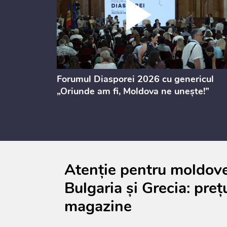
ectul de
Forumul Diasporei 2026 cu genericul
i
„Oriunde am fi, Moldova ne unește!”
Atenție pentru moldoven
Bulgaria și Grecia: prețu
magazine