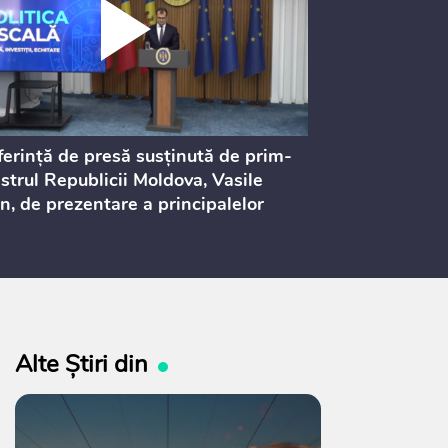
erință de presă susținută de prim-
Ședința Consi
strul Republicii Moldova, Vasile
Procurorilor
n, de prezentare a principalelor
ederi ale politicii fiscale pentru
 2027, care urmează să fie supusă
ultărilor publice
Alte Știri din