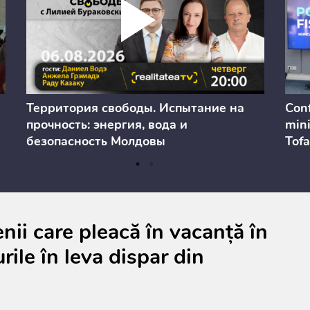
Территория свободы. Испытание на
Conf
прочность: энергия, вода и
mini
безопасность Молдовы
Tofa
prev
anul
cons
ii care pleacă în vacanță în
rile în leva dispar din